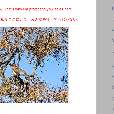
T
 That's why I'm protecting you ladies here."
ら私がここにいて、みんなを守ってるじゃない。」
I
A
D
I
J
M
D
C
G