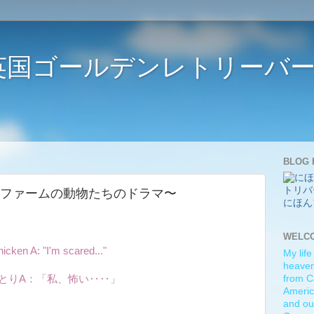
ife 〜英国ゴールデンレトリー
BLOG 
imals 〜ファームの動物たちのドラマ〜
にほん
WELC
icken A: "I'm scared..."
My life
heaven)
とりA：「私、怖い‥‥」
from C
Americ
and ou