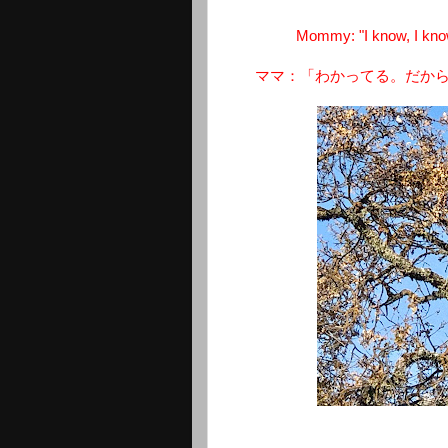
Mommy: "I know, I know.
ママ：「わかってる。だか