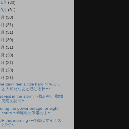
11月
(30)
10月
(31)
9月
(30)
8月
(31)
7月
(31)
6月
(30)
5月
(31)
4月
(30)
3月
(31)
2月
(28)
1月
(31)
he day I feel a little hard 〜ちょっ
と大変だなあと感じる日〜
et visit in the storm 〜嵐の中、動物
病院を訪問〜
uring the power outage for eight
hours 〜8時間の停電の中〜
8F this morning 〜今朝はマイナス
2.5℃〜