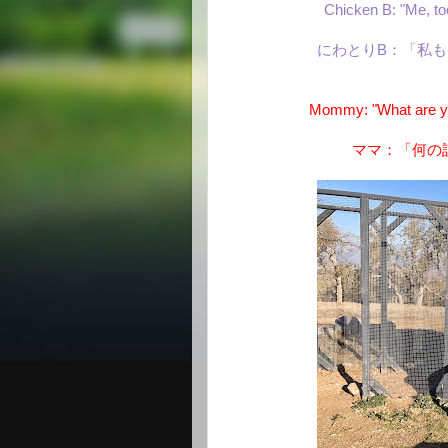
Chicken B: "Me, too
にわとりB：「私
Mommy: "What are you
ママ：「何の