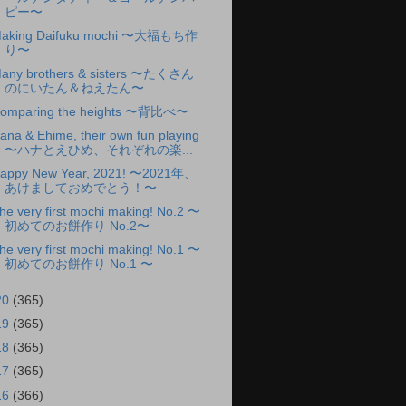
ピー〜
aking Daifuku mochi 〜大福もち作
り〜
any brothers & sisters 〜たくさん
のにいたん＆ねえたん〜
omparing the heights 〜背比べ〜
ana & Ehime, their own fun playing
〜ハナとえひめ、それぞれの楽...
appy New Year, 2021! 〜2021年、
あけましておめでとう！〜
he very first mochi making! No.2 〜
初めてのお餅作り No.2〜
he very first mochi making! No.1 〜
初めてのお餅作り No.1 〜
20
(365)
19
(365)
18
(365)
17
(365)
16
(366)