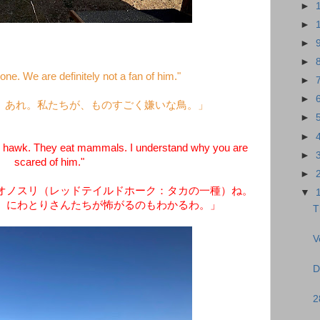
►
►
►
►
ne. We are definitely not a fan of him."
►
►
、あれ。私たちが、ものすごく嫌いな鳥。」
►
►
d hawk. They eat mammals. I understand why you are
►
scared of him."
►
オノスリ（レッドテイルドホーク：タカの一種）ね。
▼
。にわとりさんたちが怖がるのもわかるわ。」
T
V
D
2