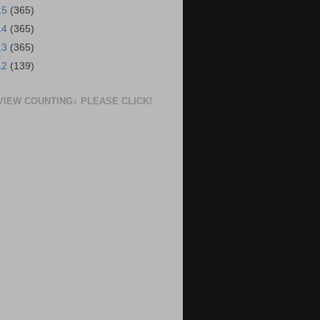
15
(365)
14
(365)
13
(365)
12
(139)
VIEW COUNTING♪ PLEASE CLICK!