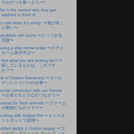
のおやつを食べよう♪〜
his is the reason why they get
washed in front of...
t's cold when it's windy. 〜風が吹く
と寒い〜
 problem with burrs 〜ひっつき虫
問題〜
uring a stay-home order 〜ステイ
ホーム発令中は〜
s this what you are looking for? 〜
探しているものは、これです
か？〜
ob of Golden Retrievers 〜ゴール
デンレトリバーの仕事〜
ental connection with our friends
〜お友だちとの心のつながり〜
ramas for farm animals 〜ファーム
の動物たちのドラマ〜
ooking with Instant Pot 〜インスタ
ントポットで調理〜
olden daddy & Golden puppy 〜ゴ
ールデンダディー＆ゴールデンパ