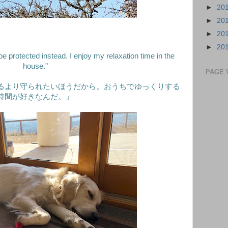
►
20
►
20
►
20
►
20
 be protected instead. I enjoy my relaxation time in the
house."
PAGE 
るより守られたいほうだから。おうちでゆっくりする
時間が好きなんだ。」