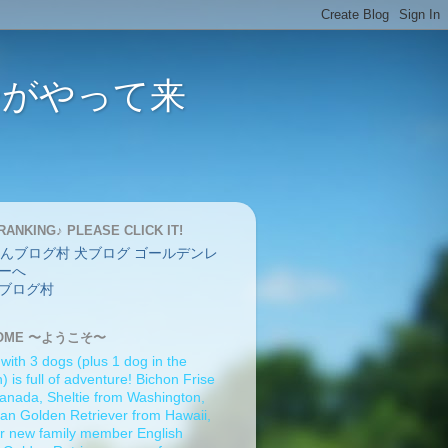
バーがやって来
RANKING♪ PLEASE CLICK IT!
ブログ村
OME 〜ようこそ〜
 with 3 dogs (plus 1 dog in the
 is full of adventure! Bichon Frise
anada, Sheltie from Washington,
an Golden Retriever from Hawaii,
r new family member English