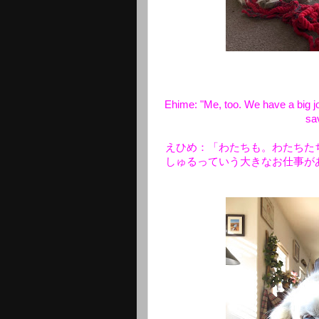
Ehime: "Me, too. We have a big jo
sa
えひめ：「わたちも。わたちた
しゅるっていう大きなお仕事が