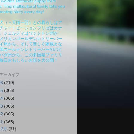
Golden Retriever puppy from
 This multicultural family tells you
resting story every day!
犬（＋天国一匹）との暮らしはア
チャー！ビーションフリゼはカナ
、シェルティはワシントン州か
メリカンゴールデンレトリーバー
イ州から、そして新しく家族とな
国ゴールデンレトリーバーのパピ
バダ州から。この多国籍ファミリ
毎日おもしろいお話を大公開！
 アーカイブ
26
(219)
25
(365)
24
(366)
23
(365)
22
(365)
21
(365)
12月
(31)