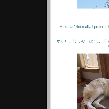
Makana: "Not really. I prefer to
マカナ：「いいや。ぼくは、守