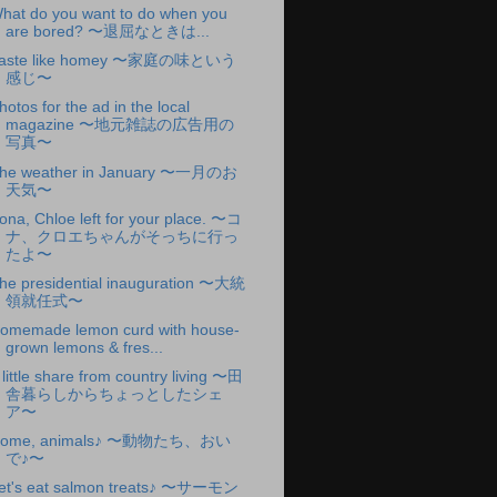
hat do you want to do when you
are bored? 〜退屈なときは...
aste like homey 〜家庭の味という
感じ〜
hotos for the ad in the local
magazine 〜地元雑誌の広告用の
写真〜
he weather in January 〜一月のお
天気〜
ona, Chloe left for your place. 〜コ
ナ、クロエちゃんがそっちに行っ
たよ〜
he presidential inauguration 〜大統
領就任式〜
omemade lemon curd with house-
grown lemons & fres...
 little share from country living 〜田
舎暮らしからちょっとしたシェ
ア〜
ome, animals♪ 〜動物たち、おい
で♪〜
et's eat salmon treats♪ 〜サーモン