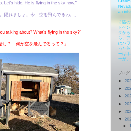
Cream 
. Let's hide. He is flying in the sky now."
Nevada.
an inte
も。隠れましょ。今、空を飛んでるわ。」
３匹の
ドベン
 talking about? What's flying in the sky?"
ダから
ら、ア
はハワ
話し？ 何が空を飛んでるって？」
った英
ーはネ
ーが、
ブログ
►
20
►
20
►
20
►
20
►
20
▼
20
►