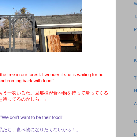
W
T
P
T
K
 tree in our forest. I wonder if she is waiting for her
T
nd coming back with food."
H
もう一羽いるわ。旦那様が食べ物を持って帰ってくる
を待ってるのかしら。」
A
"We don't want to be their food!"
C
私たち、食べ物になりたくないから！」
L