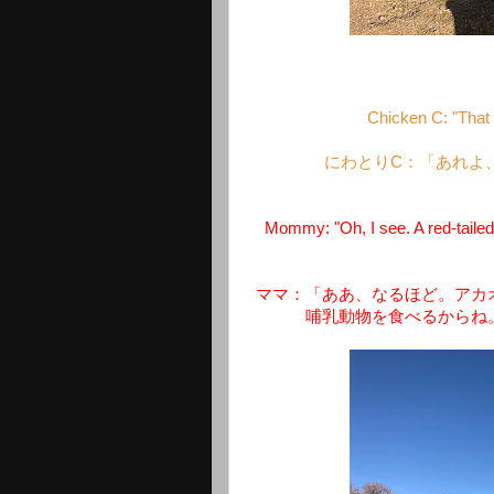
Chicken C: "That o
にわとりC：「あれよ
Mommy: "Oh, I see. A red-taile
ママ：「ああ、なるほど。アカ
哺乳動物を食べるからね