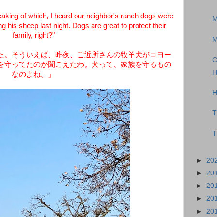
king of which, I heard our neighbor's ranch dogs were
M
g his sheep last night. Dogs are great to protect their
family, right?"
M
た。そういえば、昨夜、ご近所さんの牧羊犬がコヨー
C
を守ってたのが聞こえたわ。犬って、家族を守るもの
H
なのよね。」
H
T
T
►
20
►
20
►
20
►
20
►
20