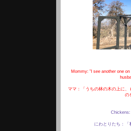
Mommy: "I see another one on the
husba
ママ：「うちの林の木の上に、
の
Chickens: 
にわとりたち：「