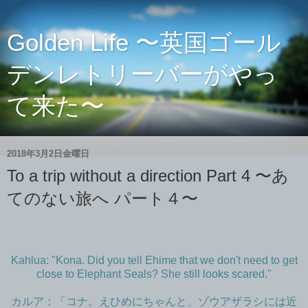
Golden Life 〜英国ゴール
デンレトリーバーがやっ
て来た〜
2018年3月2日金曜日
To a trip without a direction Part 4 〜あ
てのない旅へ パート４〜
Kahlua: "Kona. Did you tell Ehime that we don't need to get
close to Elephant Seals? She still looks scared."
カルア：「コナ。えひめにちゃんと、ゾウアザラシには近