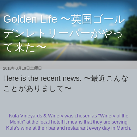
Golden Life 〜英国ゴール
デンレトリーバーがやっ
て来た〜
2018年3月10日土曜日
Here is the recent news. 〜最近こんな
ことがありまして〜
Kula Vineyards & Winery was chosen as "Winery of the
Month" at the local hotel! It means that they are serving
Kula's wine at their bar and restaurant every day in March.