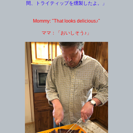
間、トライティップを燻製したよ。」
Mommy: "That looks delicious♪"
ママ：「おいしそう♪」