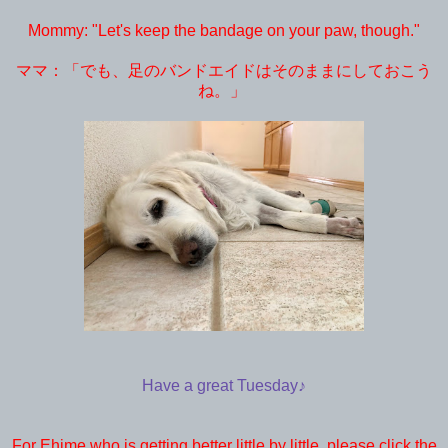
Mommy: "Let's keep the bandage on your paw, though."
ママ：「でも、足のバンドエイドはそのままにしておこう
ね。」
Have a great Tuesday♪
For Ehime who is getting better little by little, please click the