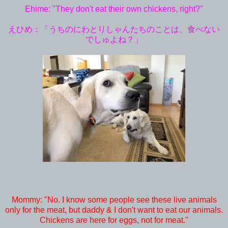
Ehime: "They don't eat their own chickens, right?"
えひめ：「うちのにわとりしゃんたちのことは、食べない
でしゅよね？」
Mommy: "No. I know some people see these live animals
only for the meat, but daddy & I don't want to eat our animals.
Chickens are here for eggs, not for meat."