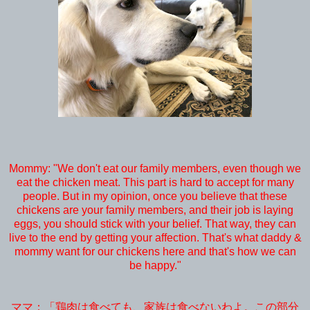
Mommy: "We don't eat our family members, even though we
eat the chicken meat. This part is hard to accept for many
people. But in my opinion, once you believe that these
chickens are your family members, and their job is laying
eggs, you should stick with your belief. That way, they can
live to the end by getting your affection. That's
what daddy &
mommy want for our chickens here and that's how we can
be happy."
ママ：「鶏肉は食べても、家族は食べないわよ。この部分