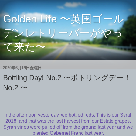
Golden Life 〜英国ゴール
デンレトリーバーがやっ
て来た〜
2020年6月19日金曜日
Bottling Day! No.2 〜ボトリングデー！
No.2 〜
In the afternoon yesterday, we bottled reds. This is our Syrah
2018, and that was the last harvest from our Estate grapes.
Syrah vines were pulled off from the ground last year and we
planted Cabernet Franc last year.