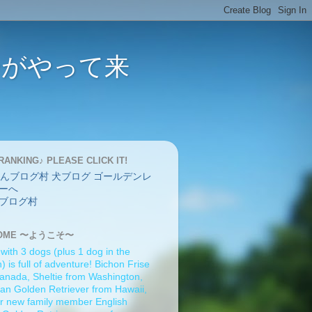
バーがやって来
RANKING♪ PLEASE CLICK IT!
ブログ村
OME 〜ようこそ〜
 with 3 dogs (plus 1 dog in the
 is full of adventure! Bichon Frise
anada, Sheltie from Washington,
an Golden Retriever from Hawaii,
r new family member English