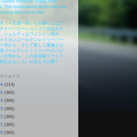
Golden Retriever puppy from
 This multicultural family tells you
resting story every day!
犬（＋天国一匹）との暮らしはア
チャー！ビーションフリゼはカナ
、シェルティはワシントン州か
メリカンゴールデンレトリーバー
イ州から、そして新しく家族とな
国ゴールデンレトリーバーのパピ
バダ州から。この多国籍ファミリ
毎日おもしろいお話を大公開！
 アーカイブ
26
(219)
25
(365)
24
(366)
23
(365)
22
(365)
21
(365)
20
(365)