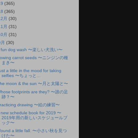
19
(365)
18
(365)
12月
(30)
11月
(31)
10月
(31)
9月
(30)
 fun dog wash 〜楽しい犬洗い〜
owing carrot seeds 〜ニンジンの種
まき〜
ust a little in the mood for taking
selfies 〜ちょっと...
he moon & the sun 〜月と太陽と〜
hose footprints are they? 〜誰の足
跡？〜
racticing drawing 〜絵の練習〜
 new schedule book for 2019 〜
2019年用の新しいスケジュールブ
ック〜
 found a little fall. 〜小さい秋を見つ
けた〜