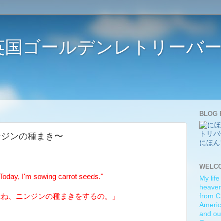
ife 〜英国ゴールデンレトリー
BLOG 
s 〜ニンジンの種まき〜
にほん
WELC
day, I'm sowing carrot seeds."
My life
heaven)
はね、ニンジンの種まきをするの。」
from C
Americ
and ou