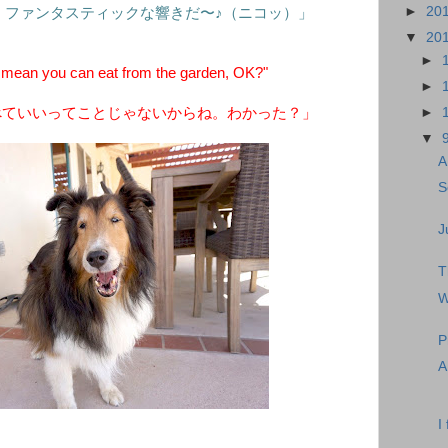
►
20
。ファンタスティックな響きだ〜♪（ニコッ）」
▼
20
►
 mean you can eat from the garden, OK?"
►
べていいってことじゃないからね。わかった？」
►
▼
A
S
J
T
W
P
A
I