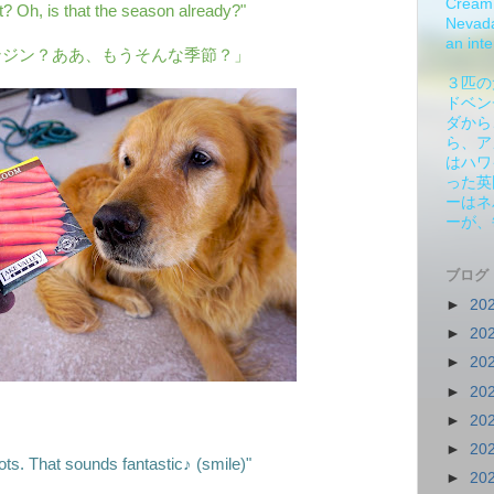
Cream 
t? Oh, is that the season already?"
Nevada.
an inte
ンジン？ああ、もうそんな季節？」
３匹の
ドベン
ダから
ら、ア
はハワ
った英
ーはネ
ーが、
ブログ
►
20
►
20
►
20
►
20
►
20
►
20
ots. That sounds fantastic♪ (smile)"
►
20