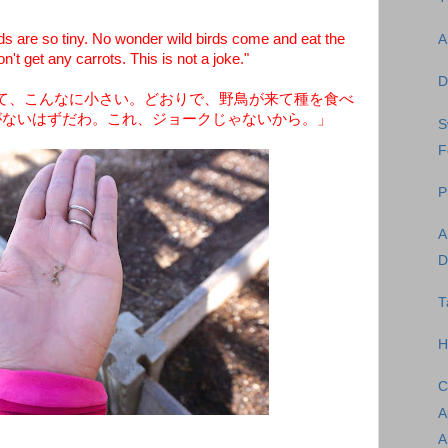
 are so tiny. No wonder wild birds come and eat the
A
't get any carrots. This is not a joke."
D
て、こんなに小さい。どおりで、野鳥が来て種を食べ
がないはずだわ。これ、ジョークじゃないから。」
F
P
A
D
T
H
C
A
A