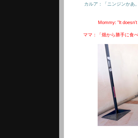
カルア：「ニンジンかあ
Mommy: "It doesn't
ママ：「畑から勝手に食