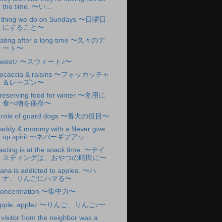
the time. 〜い...
 thing we do on Sundays 〜日曜日
にすること〜
ating after a long time 〜久々のデ
ート〜
Sweet♪ 〜スウィート♪〜
ocaccia & raisins 〜フォッカッチャ
＆レーズン〜
reserving food for winter 〜冬用に
食べ物を保存〜
 role of guard dogs 〜番犬の役目〜
addy & mommy with a Never give
up spirit 〜ネバーギブアッ...
asting is at the snack time. 〜テイ
スティングは、おやつの時間に〜
ana is addicted to apples. 〜ハ
ナ、りんごにハマる〜
oncentration 〜集中力〜
pple, apple♪ 〜りんご、りんご♪〜
 visitor from the neighbor was a