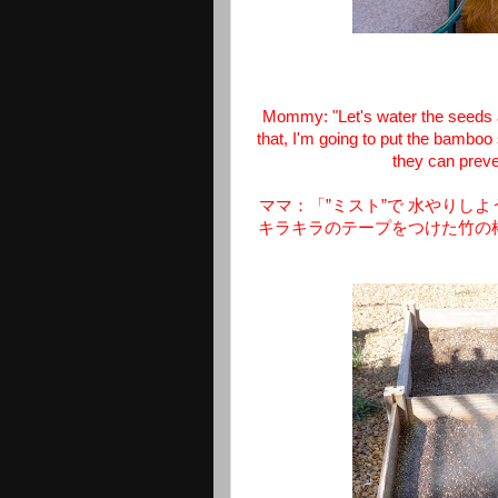
Mommy: "Let's water the seeds a
that, I'm going to put the bamboo 
they can preve
ママ：「”ミスト”で 水やりし
キラキラのテープをつけた竹の