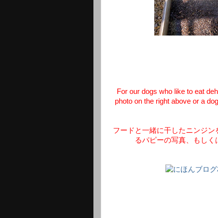
For our dogs who like to eat deh
photo on the right above or a dog
フードと一緒に干したニンジン
るパピーの写真、もしく