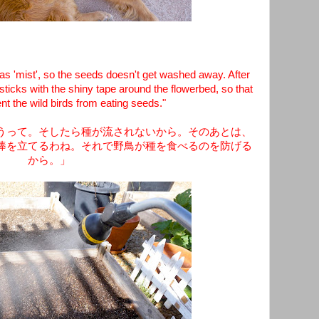
s 'mist', so the seeds doesn't get washed away. After
sticks with the shiny tape around the flowerbed, so that
nt the wild birds from eating seeds."
ようって。そしたら種が流されないから。そのあとは、
棒を立てるわね。それで野鳥が種を食べるのを防げる
から。」