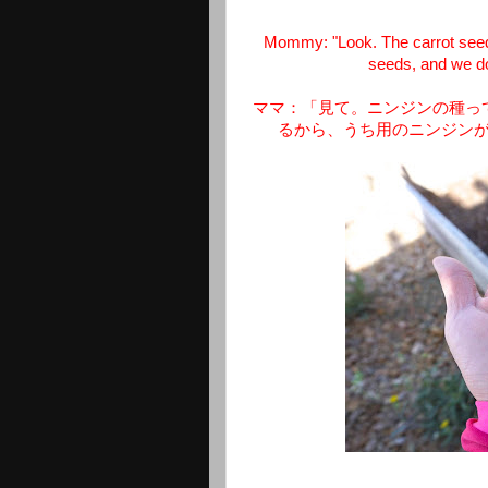
Mommy: "Look. The carrot seeds
seeds, and we don
ママ：「見て。ニンジンの種っ
るから、うち用のニンジン