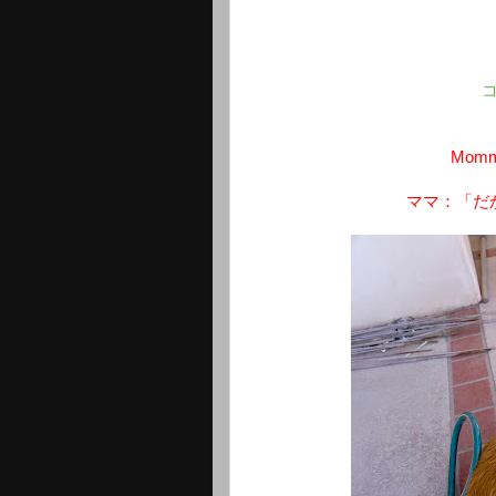
Mommy:
ママ：「だ