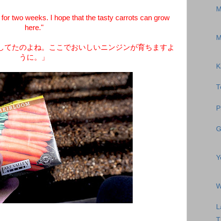
M
or two weeks. I hope that the tasty carrots can grow
here."
M
してたのよね。ここでおいしいニンジンが育ちますよ
うに。」
K
T
P
G
Y
W
L
T