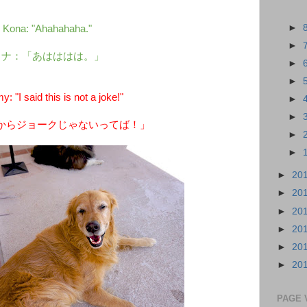
►
Kona: "Ahahahaha."
►
コナ：「あはははは。」
►
►
 "I said this is not a joke!"
►
►
からジョークじゃないってば！」
►
►
►
20
►
20
►
20
►
20
►
20
►
20
PAGE 