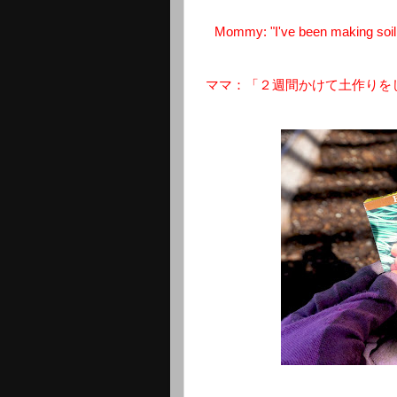
Mommy: "I've been making soil f
ママ：「２週間かけて土作りを