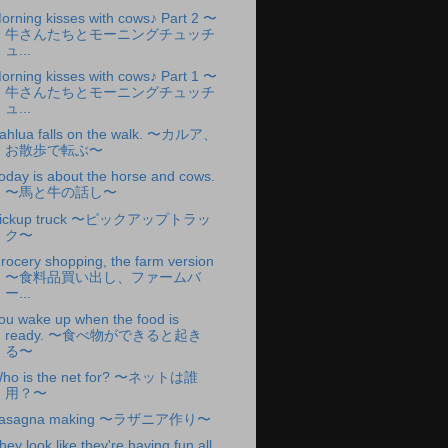
orning kisses with cows♪ Part 2 〜
牛さんたちとモーニングチュッチ
ュ...
orning kisses with cows♪ Part 1 〜
牛さんたちとモーニングチュッチ
ュ...
ahlua falls on the walk. 〜カルア、
お散歩で転ぶ〜
oday is about the horse and cows.
〜馬と牛の話し〜
ickup truck 〜ピックアップトラッ
ク〜
rocery shopping, the farm version
〜食料品買い出し、ファームバ
ー...
ou wake up when the food is
ready. 〜食べ物ができると起き
る〜
ho is the net for? 〜ネットは誰
用？〜
asagna making 〜ラザニア作り〜
hey look like they're having fun all