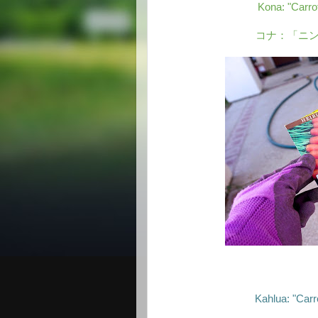
Kona: "Carro
コナ：「ニ
Kahlua: "Carr