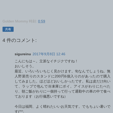
Golden Mommy
時刻:
0:59
共有
4 件のコメント:
sigureinu
2017年9月8日 12:46
こんにちは～。立派なイチジクですね！
おいしそう。
最近、いろいろいちじく見かけます。旬なんでしょうね。無
人野菜売りのスタンドに200円6個入りのがあったので購入
してみました。ほどほどおいしかったです。私は皮だけ向い
て、ラップで包んで冷凍庫にポイ。アイスがわりにたべた
り、朝ご飯がわりに一個持って行って通勤中の車の中で食べ
ております（お行儀悪いですね）
今日は福岡、よく晴れたいいお天気です。でもちょい暑いで
す(^^;