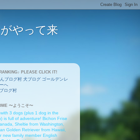
バーがやって来
RANKING♪ PLEASE CLICK IT!
ブログ村
OME 〜ようこそ〜
 with 3 dogs (plus 1 dog in the
 is full of adventure! Bichon Frise
anada, Sheltie from Washington,
an Golden Retriever from Hawaii,
r new family member English