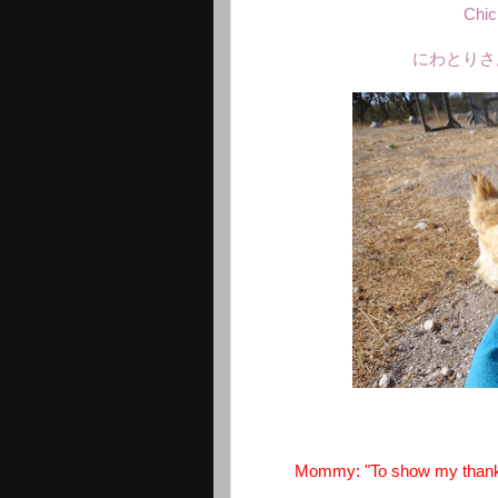
Chic
にわとりさ
Mommy: "To show my thank y