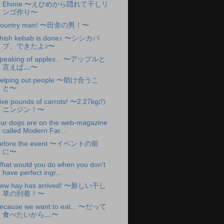
Ehime 〜えひめから隠れて干しリ
ンゴ作り〜
ountry man! 〜田舎の男！〜
hish kebab is done♪ 〜シシカバ
ブ、できたよ♪〜
peaking of apples... 〜アップルと
言えば‥‥〜
elping out people 〜助け合うこ
と〜
ive pounds of carrots! 〜2.27kgの
ニンジン！〜
ur dogs are on the web-magazine
called Modern Far...
efore the event 〜イベントの前
に〜
hat would you do when you don't
have perfect ingr...
ew hay has arrived! 〜新しい干し
草の到着！〜
ecause we want to eat... 〜だって
食べたいから‥‥〜