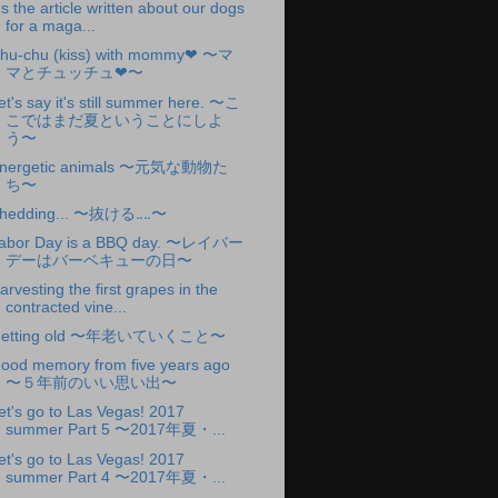
t's the article written about our dogs
for a maga...
hu-chu (kiss) with mommy❤︎ 〜マ
マとチュッチュ❤︎〜
et's say it's still summer here. 〜こ
こではまだ夏ということにしよ
う〜
nergetic animals 〜元気な動物た
ち〜
hedding... 〜抜ける‥‥〜
abor Day is a BBQ day. 〜レイバー
デーはバーベキューの日〜
arvesting the first grapes in the
contracted vine...
etting old 〜年老いていくこと〜
ood memory from five years ago
〜５年前のいい思い出〜
et's go to Las Vegas! 2017
summer Part 5 〜2017年夏・...
et's go to Las Vegas! 2017
summer Part 4 〜2017年夏・...