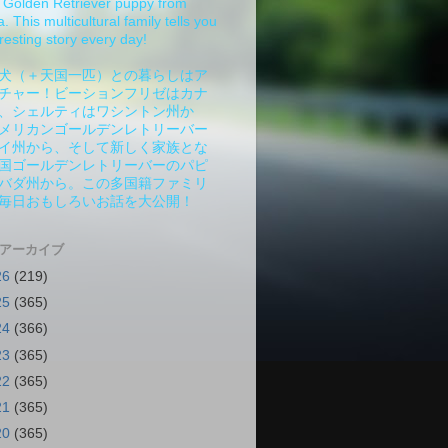
Golden Retriever puppy from
 This multicultural family tells you
resting story every day!
犬（＋天国一匹）との暮らしはア
チャー！ビーションフリゼはカナ
、シェルティはワシントン州か
メリカンゴールデンレトリーバー
イ州から、そして新しく家族とな
国ゴールデンレトリーバーのパピ
バダ州から。この多国籍ファミリ
毎日おもしろいお話を大公開！
 アーカイブ
26
(219)
25
(365)
24
(366)
23
(365)
22
(365)
21
(365)
20
(365)