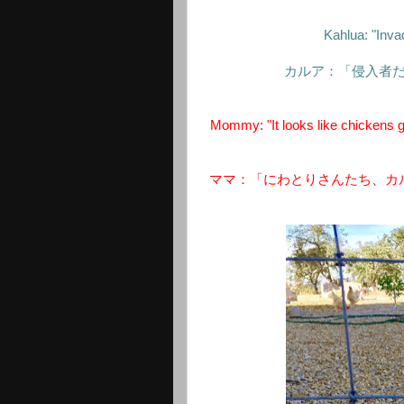
Kahlua: "Inv
カルア：「侵入者
Mommy: "It looks like chickens g
ママ：「にわとりさんたち、カ