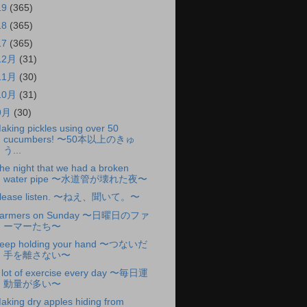
19
(365)
18
(365)
17
(365)
12月
(31)
11月
(30)
10月
(31)
9月
(30)
aking pickles using over 50
cucumbers! 〜50本以上のきゅ
う...
he night that we had a broken
water pipe 〜水道管が壊れた夜〜
lease listen. 〜ねえ、聞いて。〜
armers on Sunday 〜日曜日のファ
ーマーたち〜
eep holding your hand 〜つないだ
手を離さない〜
 lot of exercise every day 〜毎日運
動量が多い〜
aking dry apples hiding from