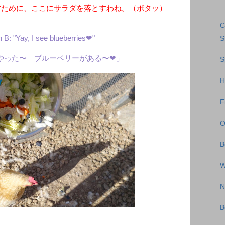
すために、ここにサラダを落とすわね。（ポタッ）
C
 B: "Yay, I see blueberries❤︎"
S
やった〜 ブルーベリーがある〜❤︎」
S
H
F
O
B
W
N
B