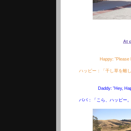
At
Happy: "Please 
ハッピー：「干し草を離
Daddy: "Hey, Happ
パパ：「こら、ハッピー