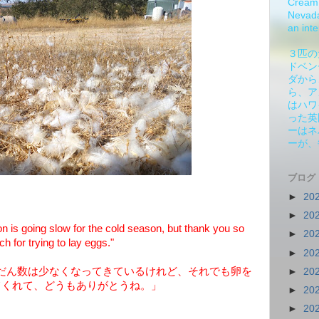
Cream 
Nevada.
an inte
３匹の
ドベン
ダから
ら、ア
はハワ
った英
ーはネ
ーが、
ブログ
►
20
►
20
 is going slow for the cold season, but thank you so
►
20
h for trying to lay eggs."
►
20
だん数は少なくなってきているけれど、それでも卵を
►
20
てくれて、どうもありがとうね。」
►
20
►
20