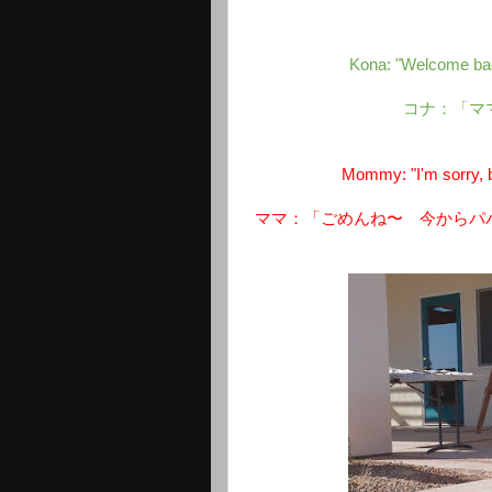
Kona: "Welcome ba
コナ：「マ
Mommy: "I'm sorry, b
ママ：「ごめんね〜 今からパ