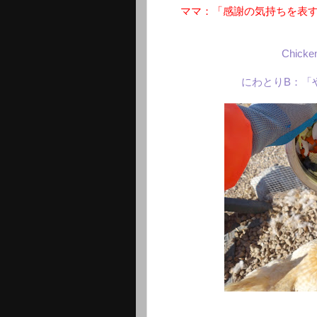
ママ：「感謝の気持ちを表
Chicken
にわとりB：「