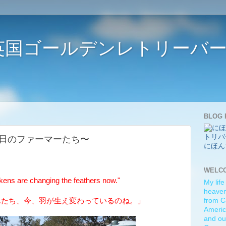
ife 〜英国ゴールデンレトリー
BLOG 
 〜日曜日のファーマーたち〜
にほん
WELC
ns are changing the feathers now."
My life
heaven)
んたち、今、羽が生え変わっているのね。」
from C
Americ
and ou