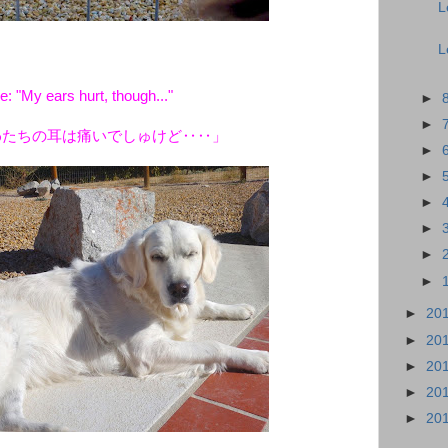
L
L
: "My ears hurt, though..."
►
►
わたちの耳は痛いでしゅけど‥‥」
►
►
►
►
►
►
►
20
►
20
►
20
►
20
►
20