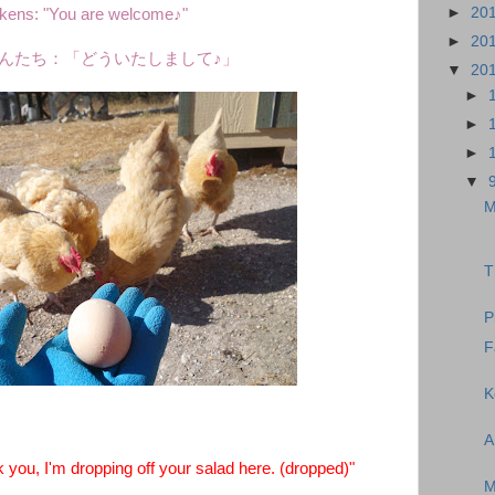
►
20
kens: "You are welcome♪"
►
20
んたち：「どういたしまして♪」
▼
20
►
►
►
▼
M
T
P
F
K
A
ou, I'm dropping off your salad here. (dropped)"
M