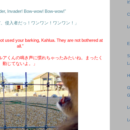
I
ader, Invader! Bow-wow! Bow-wow!"
C
だ、侵入者だっ！ワンワン！ワンワン！」
L
ot used your barking, Kahlua. They are not bothered at
E
all."
S
ルアくんの鳴き声に慣れちゃったみたいね。まったく
L
動じてないよ。」
H
G
G
L
L