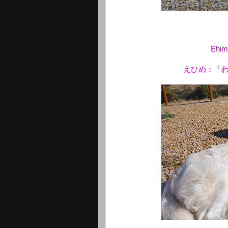
Ehime
えひめ：「