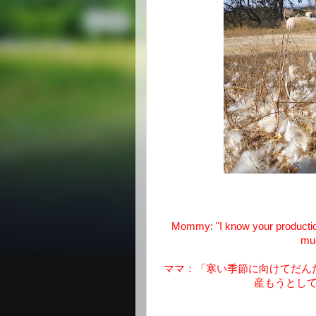
Mommy: "I know your production
muc
ママ：「寒い季節に向けてだん
産もうとし