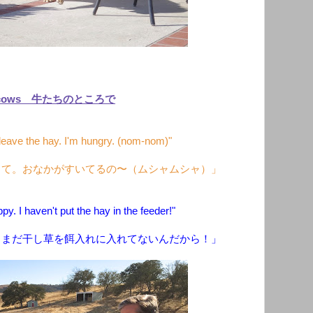
 cows 牛たちのところで
leave the hay. I'm hungry. (nom-nom)"
して。おなかがすいてるの〜（ムシャムシャ）」
y. I haven't put the hay in the feeder!"
。まだ干し草を餌入れに入れてないんだから！」