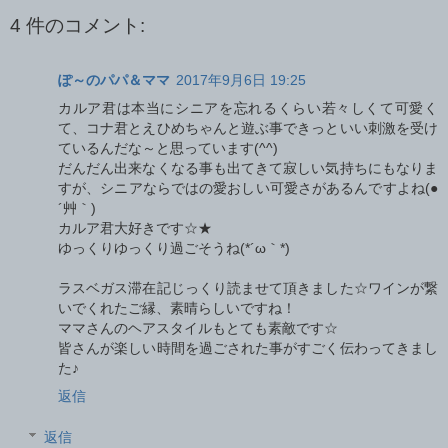
4 件のコメント:
ぽ～のパパ＆ママ
2017年9月6日 19:25
カルア君は本当にシニアを忘れるくらい若々しくて可愛く
て、コナ君とえひめちゃんと遊ぶ事できっといい刺激を受け
ているんだな～と思っています(^^)
だんだん出来なくなる事も出てきて寂しい気持ちにもなりま
すが、シニアならではの愛おしい可愛さがあるんですよね(●
´艸｀)
カルア君大好きです☆★
ゆっくりゆっくり過ごそうね(*´ω｀*)
ラスベガス滞在記じっくり読ませて頂きました☆ワインが繋
いでくれたご縁、素晴らしいですね！
ママさんのヘアスタイルもとても素敵です☆
皆さんが楽しい時間を過ごされた事がすごく伝わってきまし
た♪
返信
返信