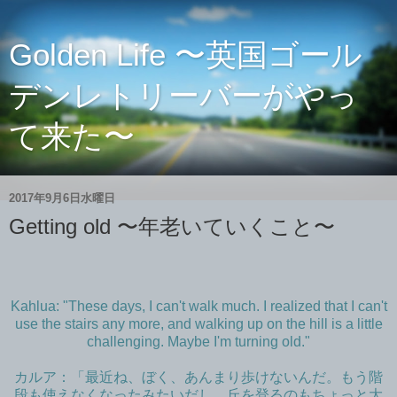
Golden Life 〜英国ゴール
デンレトリーバーがやっ
て来た〜
2017年9月6日水曜日
Getting old 〜年老いていくこと〜
Kahlua: "These days, I can't walk much. I realized that I can't
use the stairs any more, and walking up on the hill is a little
challenging. Maybe I'm turning old."
カルア：「最近ね、ぼく、あんまり歩けないんだ。もう階
段も使えなくなったみたいだし、丘を登るのもちょっと大