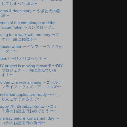
してしまった日は〜
oats & dogs story 〜やぎと犬の物
語〜
eeds of the cantaloupe and the
watermelon 〜カンタロープ...
oing for a walk with mommy 〜マ
マと一緒にお散歩〜
nfused water 〜インフューズドウォ
ーター〜
Alone? 〜ひとりぼっち？〜
IY project is moving forward! 〜DIY
プロジェクト、前に進んでいま
す！〜
olden Life with animals 〜ゴールデ
ンライフ・ウィズ・アニマルズ〜
ntil dried apples are ready 〜干し
りんごができるまで〜
appy 7th Birthday, Kona♪ 〜コナ、
７歳のお誕生日おめでとう♪〜
ne day before Kona's birthday 〜
コナのお誕生日の前日〜