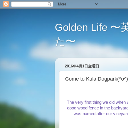
Golden L
た〜
2016年4月1日金曜日
Come to Kula Dogpar
The very first thing we did when
good wood fence in the backyard 
was named after our vineyard