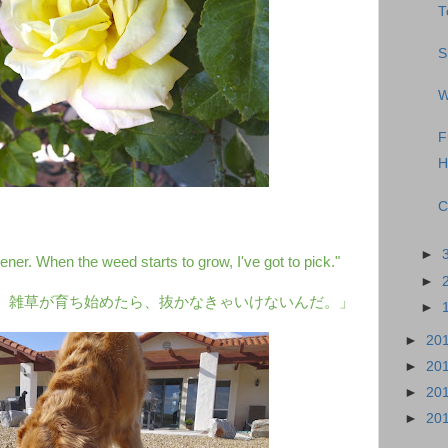
T
S
W
F
H
C
►
ner. When the weed starts to grow, I've got to pick."
►
。雑草が育ち始めたら、抜かなきゃいけないんだ。」
►
►
20
►
20
►
20
►
20