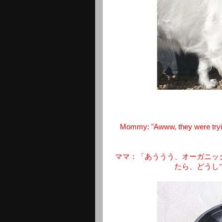
Mommy: "Awww, they were trying 
ママ：「あううう、オーガニッ
たら、どうし