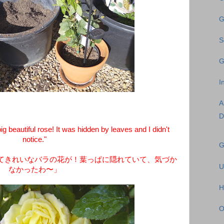
G
S
G
I
D
g beautiful rose! It was hidden by leaves and I didn't
notice."
G
てきれいなバラの花が！葉っぱに隠れていて、気づか
U
なかったわ〜」
H
O