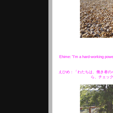
Ehime: "I'm a hard-working power
えひめ：「わたちは、働き者の
ら、チェッ