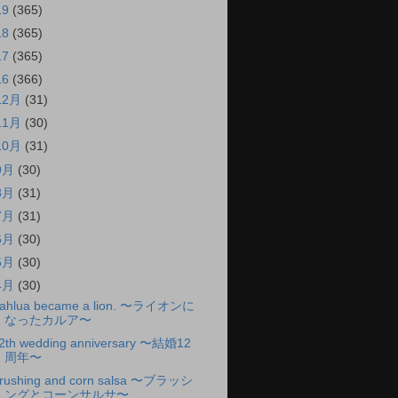
19
(365)
18
(365)
17
(365)
16
(366)
12月
(31)
11月
(30)
10月
(31)
9月
(30)
8月
(31)
7月
(31)
6月
(30)
5月
(30)
4月
(30)
ahlua became a lion. 〜ライオンに
なったカルア〜
2th wedding anniversary 〜結婚12
周年〜
rushing and corn salsa 〜ブラッシ
ングとコーンサルサ〜