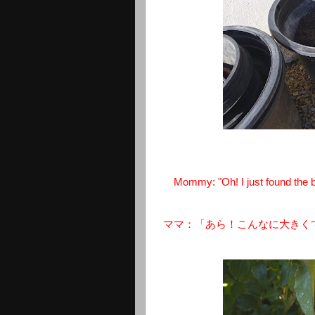
Mommy: "Oh! I just found the bi
ママ：「あら！こんなに大きく