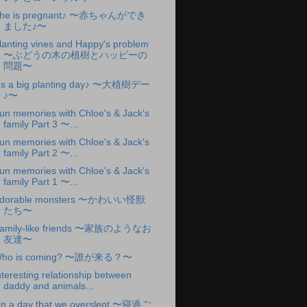
he is pregnant♪ 〜赤ちゃんができ
ました♪〜
lanting vines and Happy's problem
〜ぶどうの木の植樹とハッピーの
問題〜
t's a big planting day♪ 〜大植樹デー
♪〜
un memories with Chloe's & Jack's
family Part 3 〜...
un memories with Chloe's & Jack's
family Part 2 〜...
un memories with Chloe's & Jack's
family Part 1 〜...
dorable monsters 〜かわいい怪獣
たち〜
amily-like friends 〜家族のようなお
友達〜
ho is coming? 〜誰が来る？〜
nteresting relationship between
daddy and animals...
n a day that we overslept 〜寝過ご