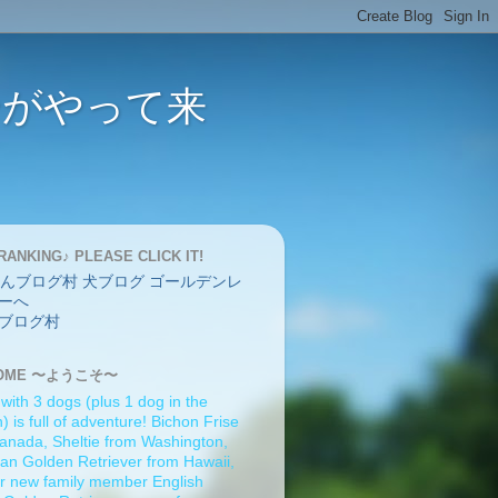
バーがやって来
RANKING♪ PLEASE CLICK IT!
ブログ村
OME 〜ようこそ〜
 with 3 dogs (plus 1 dog in the
 is full of adventure! Bichon Frise
anada, Sheltie from Washington,
an Golden Retriever from Hawaii,
r new family member English