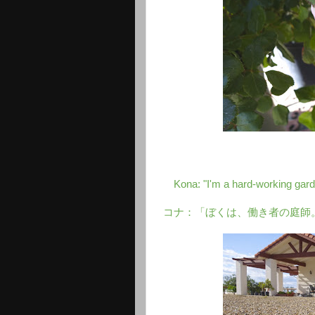
Kona: "I'm a hard-working garde
コナ：「ぼくは、働き者の庭師