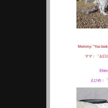
Mommy: "You look l
ママ：「お口
Ehime
えひめ：