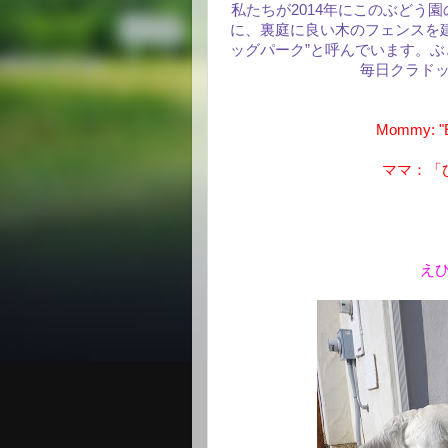
私たちが2014年にこのぶどう
に、裏庭に良い木のフェンスを
ッグパーク”と呼んでいます。
毎日クラド
Mommy: "Eh
ママ：「
え