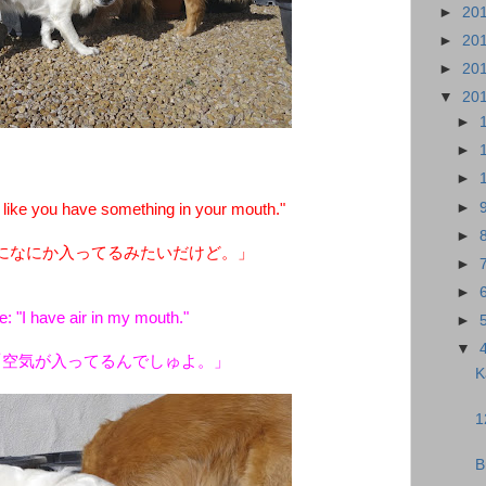
►
20
►
20
►
20
▼
20
►
►
►
►
ike you have something in your mouth."
►
になにか入ってるみたいだけど。」
►
►
: "I have air in my mouth."
►
▼
「空気が入ってるんでしゅよ。」
K
1
B