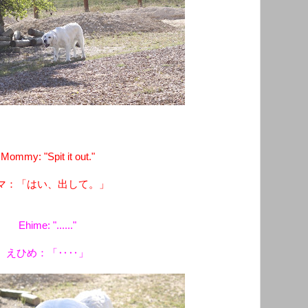
Mommy: "Spit it out."
マ：「はい、出して。」
Ehime: "......"
えひめ：「‥‥」