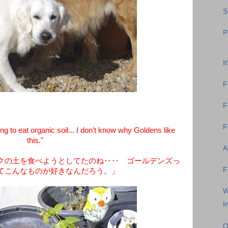
S
P
I
F
F
F
to eat organic soil... I don't know why Goldens like
this."
A
クの土を食べようとしてたのね‥‥ ゴールデンズっ
F
てこんなものが好きなんだろう。」
W
I
O