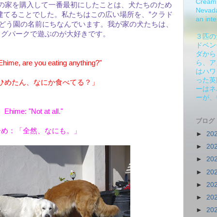
Cream 
園の家を購入して一番最初にしたことは、犬たちのため
Nevada.
建てることでした。私たちはこの広い場所を、”クラド
an inte
ぶどう園の名前にちなんでいます。我が家の犬たちは、
ッグパークで遊ぶのが大好きです。
３匹の
ドベン
ダから
ime, are you eating anything?"
ら、ア
はハワ
った英
ひめたん、なにか食べてる？」
ーはネ
ーが、
Ehime: "Not at all."
ブログ
ひめ：「全然、なにも。」
►
20
►
20
►
20
►
20
►
20
►
20
►
20