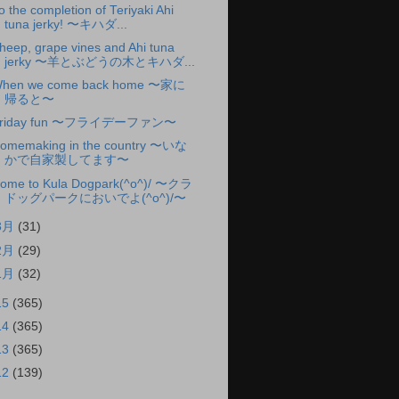
o the completion of Teriyaki Ahi
tuna jerky! 〜キハダ...
heep, grape vines and Ahi tuna
jerky 〜羊とぶどうの木とキハダ...
hen we come back home 〜家に
帰ると〜
riday fun 〜フライデーファン〜
omemaking in the country 〜いな
かで自家製してます〜
ome to Kula Dogpark(^o^)/ 〜クラ
ドッグパークにおいでよ(^o^)/〜
3月
(31)
2月
(29)
1月
(32)
15
(365)
14
(365)
13
(365)
12
(139)