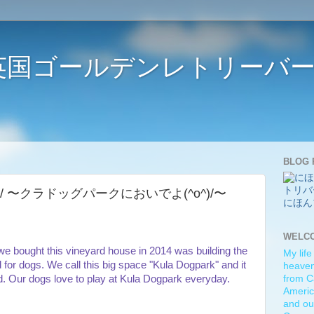
ife 〜英国ゴールデンレトリー
BLOG 
k(^o^)/ 〜クラドッグパークにおいでよ(^o^)/〜
にほん
WELC
 we bought this vineyard house in 2014 was building the
My life
for dogs. We call this big space "Kula Dogpark" and it
heaven)
. Our dogs love to play at Kula Dogpark everyday.
from C
Americ
and ou