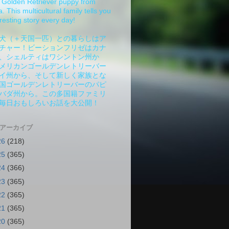
Golden Retriever puppy from
 This multicultural family tells you
resting story every day!
犬（＋天国一匹）との暮らしはア
チャー！ビーションフリゼはカナ
、シェルティはワシントン州か
メリカンゴールデンレトリーバー
イ州から、そして新しく家族とな
国ゴールデンレトリーバーのパピ
バダ州から。この多国籍ファミリ
毎日おもしろいお話を大公開！
 アーカイブ
26
(218)
25
(365)
24
(366)
23
(365)
22
(365)
21
(365)
20
(365)