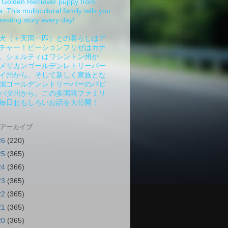
Golden Retriever puppy from
 This multicultural family tells you
resting story every day!
犬（＋天国一匹）との暮らしはア
チャー！ビーションフリゼはカナ
、シェルティはワシントン州か
メリカンゴールデンレトリーバー
イ州から、そして新しく家族とな
国ゴールデンレトリーバーのパピ
バダ州から。この多国籍ファミリ
毎日おもしろいお話を大公開！
 アーカイブ
26
(220)
25
(365)
24
(366)
23
(365)
22
(365)
21
(365)
20
(365)