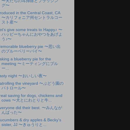
〜犬たちの耳掃除とブラッシン
グ〜
roduced in the Central Coast, CA
〜カリフォニア州セントラルコー
スト産〜
et's give some treats to Happy♪ 〜
ハッピーちゃんにおやつをあげよ
う♪〜
emorable blueberry pie 〜思い出
のブルーベリーパイ〜
aking a blueberry pie for the
meeting 〜ミーティングにブル
ー...
asty night 〜おいしい夜〜
atrolling the vineyard 〜ぶどう園の
パトロール〜
reat saving for dogs, chickens and
cows 〜犬とにわとりと牛...
veryone did their best. 〜みんなが
んばった〜
ucumbers & dry apples & Becky's
sister, JJ 〜きゅうりと...