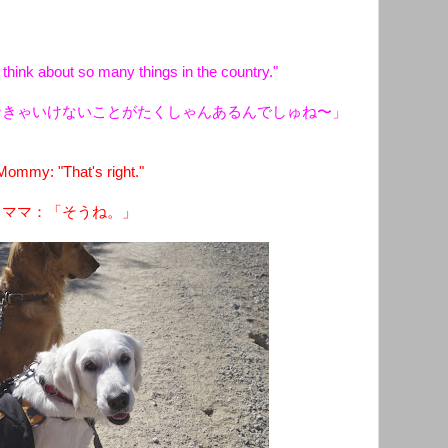
 think about so many things in the country."
なきゃいけないことがたくしゃんあるんでしゅね〜」
Mommy: "That's right."
ママ：「そうね。」