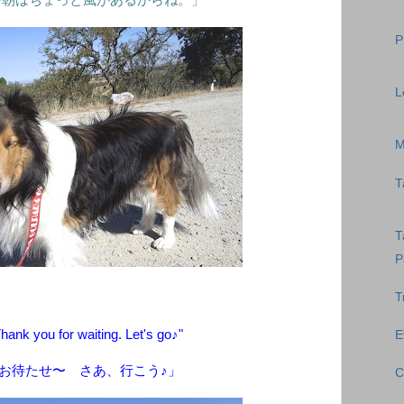
今朝はちょっと風があるからね。」
P
L
M
T
T
P
T
hank you for waiting. Let's go♪"
E
お待たせ〜 さあ、行こう♪」
C