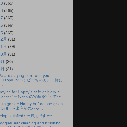
19
(365)
18
(365)
17
(365)
16
(366)
15
(365)
12月
(31)
11月
(29)
10月
(31)
9月
(30)
8月
(31)
e are staying here with you,
Happy. 〜ハッピーちゃん、一緒に
い...
raying for Happy's safe delivery 〜
ハッピーちゃんの安産を祈って〜
et's go see Happy before she gives
birth. 〜出産前のハッ...
eing satisfied♪ 〜満足です♪〜
oggies' ear cleaning and brushing