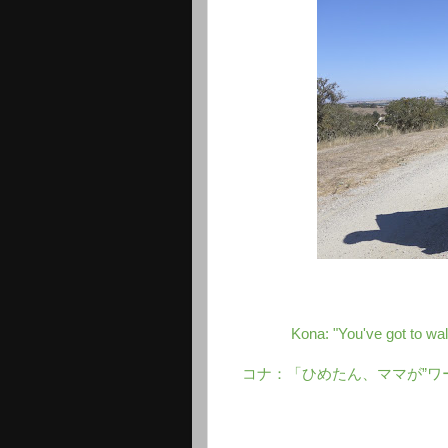
Kona: "You've got to w
コナ：「ひめたん、ママが”ワ