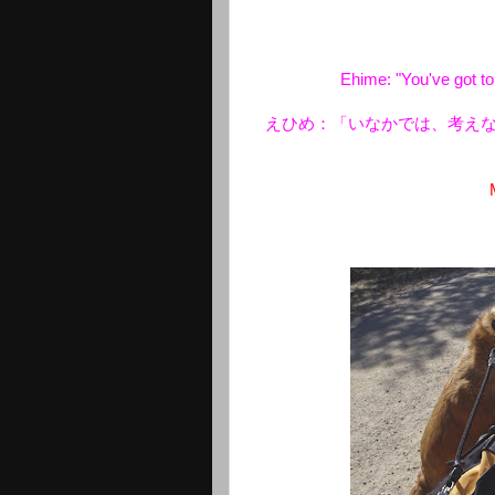
Ehime: "You've got to
えひめ：「いなかでは、考え