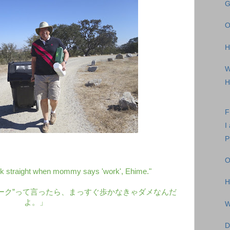
G
O
H
W
H
F
I
P
O
alk straight when mommy says 'work', Ehime."
H
ーク”って言ったら、まっすぐ歩かなきゃダメなんだ
よ。」
W
D