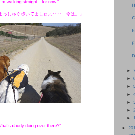
'm walking straight... for now."
H
まっしゅぐ歩いてましゅよ‥‥ 今は。」
G
E
F
D
►
►
►
►
►
►
►
hat's daddy doing over there?"
►
20