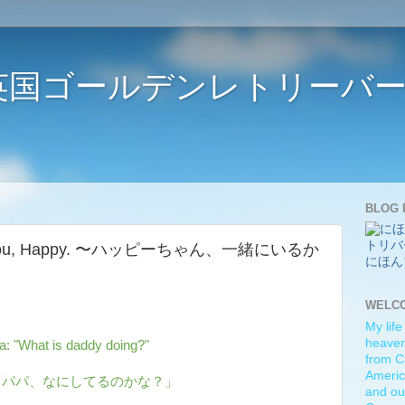
ife 〜英国ゴールデンレトリー
BLOG 
 with you, Happy. 〜ハッピーちゃん、一緒にいるか
にほん
WELC
My life
heaven)
a: "What is daddy doing?"
from C
Americ
「パパ、なにしてるのかな？」
and ou