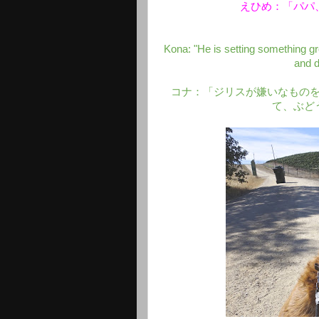
えひめ：「パパ
Kona: "He is setting something gro
and d
コナ：「ジリスが嫌いなもの
て、ぶど