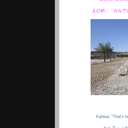
えひめ：「カルア
Kahlua: "That's be