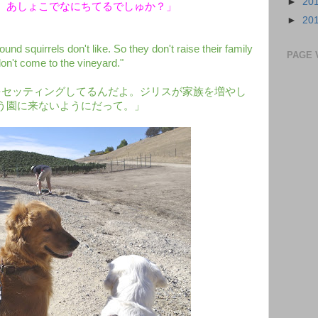
►
20
、あしょこでなにちてるでしゅか？」
►
20
und squirrels don't like. So they don't raise their family
PAGE 
on't come to the vineyard."
をセッティングしてるんだよ。ジリスが家族を増やし
う園に来ないようにだって。」