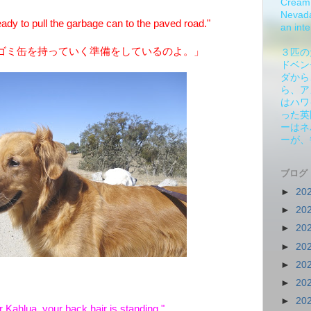
Cream 
Nevada.
dy to pull the garbage can to the paved road."
an inte
ゴミ缶を持っていく準備をしているのよ。」
３匹の
ドベン
ダから
ら、ア
はハワ
った英
ーはネ
ーが、
ブログ
►
20
►
20
►
20
►
20
►
20
►
20
►
20
 Kahlua, your back hair is standing."