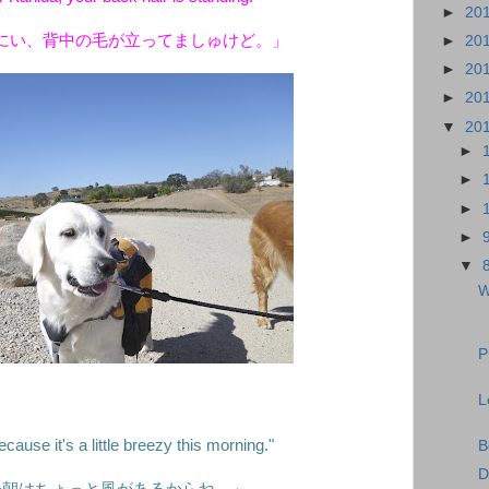
►
20
にい、背中の毛が立ってましゅけど。」
►
20
►
20
►
20
▼
20
►
►
►
►
▼
W
P
L
cause it's a little breezy this morning."
B
D