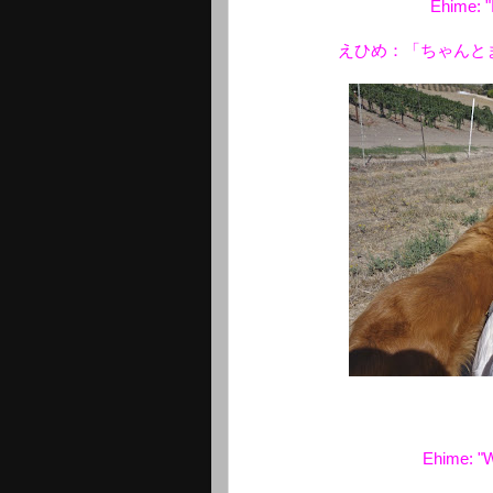
Ehime: "I
えひめ：「ちゃんと
Ehime: "W