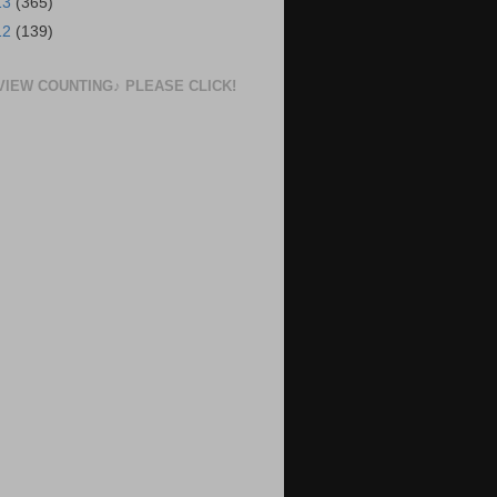
13
(365)
12
(139)
VIEW COUNTING♪ PLEASE CLICK!