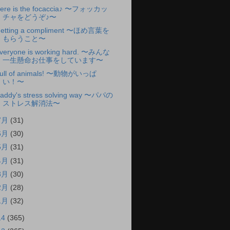
ere is the focaccia♪ 〜フォッカッ
チャをどうぞ♪〜
etting a compliment 〜ほめ言葉を
もらうこと〜
veryone is working hard. 〜みんな
一生懸命お仕事をしています〜
ull of animals! 〜動物がいっぱ
い！〜
addy's stress solving way 〜パパの
ストレス解消法〜
7月
(31)
6月
(30)
5月
(31)
4月
(31)
3月
(30)
2月
(28)
1月
(32)
14
(365)