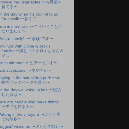
rowing the vegetables 〜お野菜を
育てる〜
n the day when it's too hot to go
for a walk 〜暑くて...
ere is the news. 〜こういうことに
なりまして〜
e are 'family'. 〜”家族”です〜
ow fun! With Chloe & Jack's
family♪ 〜楽しい！クロエちゃん＆
ジ...
resh almonds 〜生アーモンド〜
 am suspicious. 〜あやちい〜
laying in the actual dog park 〜本
物のドッグパークで遊ぶ〜
n the day we woke up late 〜寝坊
した日は〜
ere are people who make things.
〜モノを作る人〜
alking in the vineyard 〜ぶどう園
でお散歩〜
oggies' welcome 〜犬たちの歓迎〜