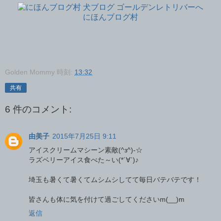
にほんブログ村
Golden Mommy
時刻:
13:32
共有
6 件のコメント:
由美子
2015年7月25日 9:11
アイスクリームマシーン素敵(^з^)-☆
ラズベリーアイス食べた～い(*´∀`)♪
埼玉も暑くて暑くてムシムシしてて毎日バテバテです！
皆さんも体に気を付けて過ごしてくださいm(__)m
返信