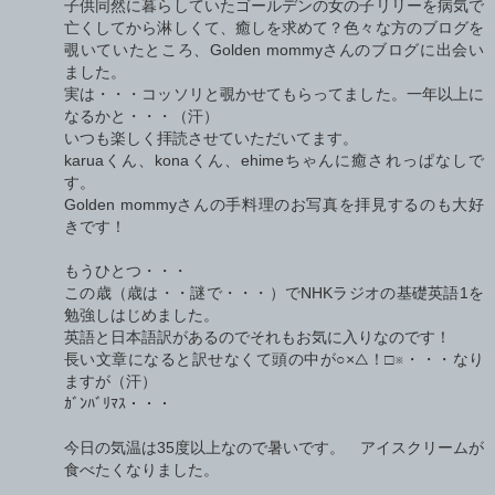
子供同然に暮らしていたゴールデンの女の子リリーを病気で
亡くしてから淋しくて、癒しを求めて？色々な方のブログを
覗いていたところ、Golden mommyさんのブログに出会い
ました。
実は・・・コッソリと覗かせてもらってました。一年以上に
なるかと・・・（汗）
いつも楽しく拝読させていただいてます。
karuaくん、konaくん、ehimeちゃんに癒されっぱなしで
す。
Golden mommyさんの手料理のお写真を拝見するのも大好
きです！
もうひとつ・・・
この歳（歳は・・謎で・・・）でNHKラジオの基礎英語1を
勉強しはじめました。
英語と日本語訳があるのでそれもお気に入りなのです！
長い文章になると訳せなくて頭の中が○×△！□※・・・なり
ますが（汗）
ｶﾞﾝﾊﾞﾘﾏｽ・・・
今日の気温は35度以上なので暑いです。 アイスクリームが
食べたくなりました。