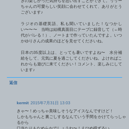
きの楽しかった気持ちを思い出すことができて。リリー
ちゃんの可愛らしい笑顔に会わせてくれて、ありがとう
ございます♪
ラジオの基礎英語、私も聞いていました！なつかし
い〜〜〜 当時は結構真面目にテープに録音して（←時
代がバレる！）、ノートまで作っていたんですよ。いつ
かゆりさんの成果のほどを見せてくださいね。
日本の35度以上は、とっても暑いですよね〜 水分補
給をして、元気に夏を過ごしてくださいね。よければこ
れからも遊びに来てください！コメント、楽しみにして
います♪
返信
kermit
2015年7月31日 13:03
きゃ〜！めっちゃ美味しそうなアイスなんですけど！
しかもちゃんと裏ごしするなんていう手間をかけてらっしゃ
るから
口当たりもなめらかでしょうね〜！えひめ様ずるい。