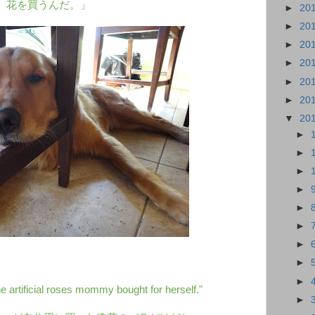
花を買うんだ。」
►
20
►
20
►
20
►
20
►
20
►
20
▼
20
►
►
►
►
►
►
►
►
►
e artificial roses mommy bought for herself."
►