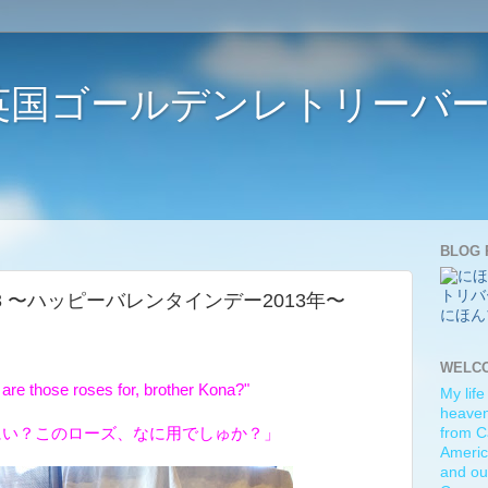
ife 〜英国ゴールデンレトリー
BLOG 
day 2013 〜ハッピーバレンタインデー2013年〜
にほん
WELC
are those roses for, brother Kona?"
My life
heaven)
にい？このローズ、なに用でしゅか？」
from C
Americ
and ou