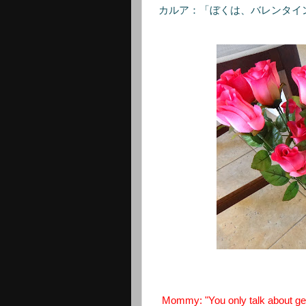
カルア：「ぼくは、バレンタイ
Mommy: "You only talk about get