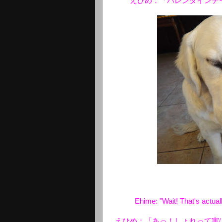
えひめ：「バレンタインデ
Ehime: "Wait! That's actuall
えひめ：「あっ！しょれって実