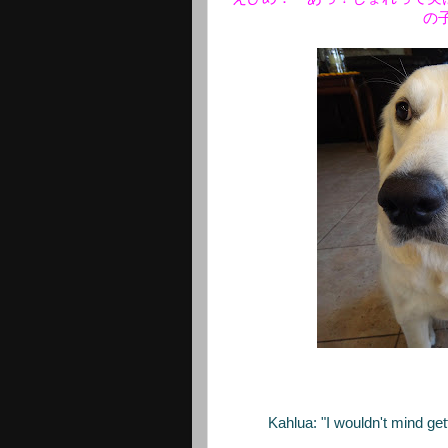
の
Kahlua: "I wouldn't mind get