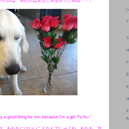
ーの日は、男の人は苦労しゅるんでしゅね‥‥」
L
T
T
H
F
E
E
H
F
y a good thing for me, because I'm a girl. Fu fu♪"
A
は、わたちにはいいことなんでしゅよね。わたち、女