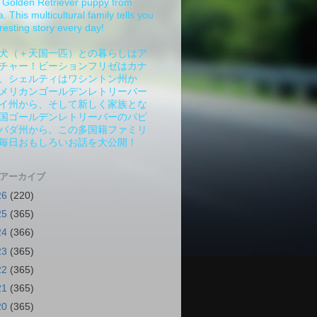
Golden Retriever puppy from
 This multicultural family tells you
resting story every day!
犬（＋天国一匹）との暮らしはア
チャー！ビーションフリゼはカナ
、シェルティはワシントン州か
メリカンゴールデンレトリーバー
イ州から、そして新しく家族とな
国ゴールデンレトリーバーのパピ
バダ州から。この多国籍ファミリ
毎日おもしろいお話を大公開！
 アーカイブ
26
(220)
25
(365)
24
(366)
23
(365)
22
(365)
21
(365)
20
(365)