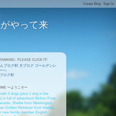
バーがやって来
RANKING♪ PLEASE CLICK IT!
ブログ村
OME 〜ようこそ〜
 with 3 dogs (plus 1 dog in the
 is full of adventure! Bichon Frise
anada, Sheltie from Washington,
an Golden Retriever from Hawaii,
r new family member English