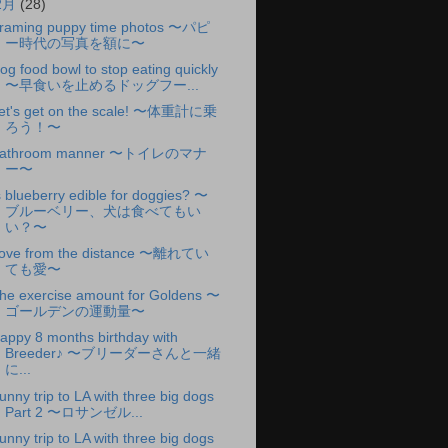
2月
(28)
raming puppy time photos 〜パピ
ー時代の写真を額に〜
og food bowl to stop eating quickly
〜早食いを止めるドッグフー...
et's get on the scale! 〜体重計に乗
ろう！〜
athroom manner 〜トイレのマナ
ー〜
s blueberry edible for doggies? 〜
ブルーベリー、犬は食べてもい
い？〜
ove from the distance 〜離れてい
ても愛〜
he exercise amount for Goldens 〜
ゴールデンの運動量〜
appy 8 months birthday with
Breeder♪ 〜ブリーダーさんと一緒
に...
unny trip to LA with three big dogs
Part 2 〜ロサンゼル...
unny trip to LA with three big dogs