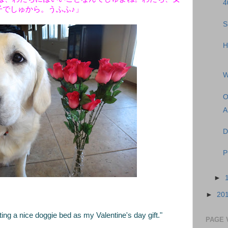
4
子でしゅから。うふふ♪」
S
H
W
O
A
D
P
►
►
20
ting a nice doggie bed as my Valentine's day gift."
PAGE 