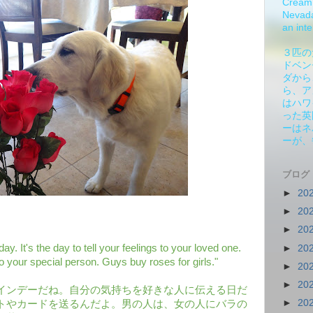
Cream 
Nevada.
an inte
３匹の
ドベン
ダから
ら、ア
はハワ
った英
ーはネ
ーが、
ブログ
►
20
►
20
►
20
ay. It's the day to tell your feelings to your loved one.
►
20
to your special person. Guys buy roses for girls."
►
20
►
20
インデーだね。自分の気持ちを好きな人に伝える日だ
►
20
トやカードを送るんだよ。男の人は、女の人にバラの