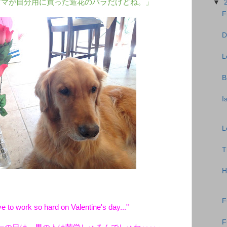
ママが自分用に買った造花のバラだけどね。」
▼
F
D
L
B
I
L
T
H
F
 to work so hard on Valentine's day..."
F