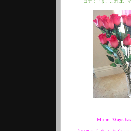
コナ：「ま、これは、
Ehime: "Guys have