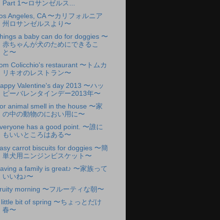
Part 1〜ロサンゼルス...
os Angeles, CA 〜カリフォルニア
州ロサンゼルスより〜
hings a baby can do for doggies 〜
赤ちゃんが犬のためにできるこ
と〜
om Colicchio's restaurant 〜トムカ
リキオのレストラン〜
appy Valentine's day 2013 〜ハッ
ピーバレンタインデー2013年〜
or animal smell in the house 〜家
の中の動物のにおい用に〜
veryone has a good point. 〜誰に
もいいところはある〜
asy carrot biscuits for doggies 〜簡
単犬用ニンジンビスケット〜
aving a family is great♪ 〜家族って
いいね♪〜
ruity morning 〜フルーティな朝〜
 little bit of spring 〜ちょっとだけ
春〜