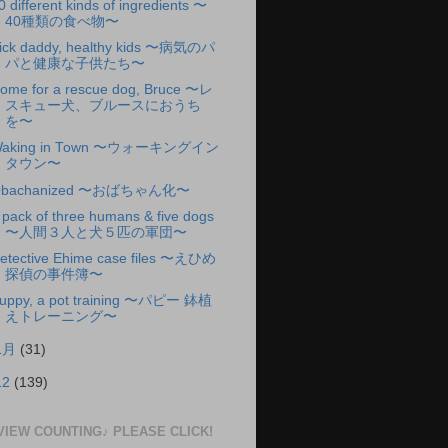
0 different kinds of ingredients 〜
40種類の食べ物〜
ick daddy, healthy kids 〜病気のパ
パと健康な子供たち〜
ome for a rescue dog, Bruce 〜レ
スキュー犬、ブルースにおうち
を〜
aking in Town 〜ウォーキングイン
タウン〜
bachanized 〜おばちゃん化〜
 pack of three humans & five dogs
〜人間３人と犬５匹の軍団〜
etective Ehime case files 〜えひめ
探偵の事件簿〜
uppy, a pot training 〜パピー 鉢植
えトレーニング〜
1月
(31)
12
(139)
VIEW COUNTING♪ PLEASE CLICK!