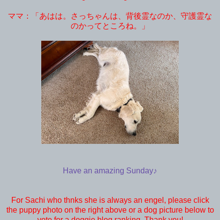
ママ：「あはは。さっちゃんは、背後霊なのか、守護霊な
のかってところね。」
Have an amazing Sunday♪
For Sachi who thnks she is always an engel, please click
the puppy photo on the right above or a dog picture below to
vote for a doggie blog ranking. Thank you!