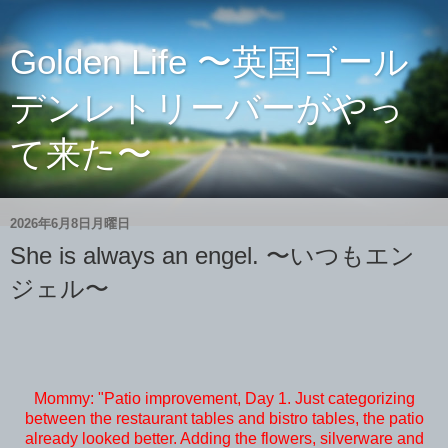
Golden Life 〜英国ゴール
デンレトリーバーがやっ
て来た〜
2026年6月8日月曜日
She is always an engel. 〜いつもエン
ジェル〜
Mommy: "Patio improvement, Day 1. Just categorizing
between the restaurant tables and bistro tables, the patio
already looked better. Adding the flowers, silverware and