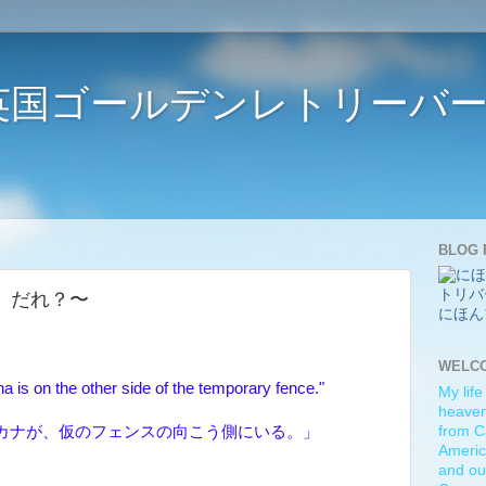
ife 〜英国ゴールデンレトリー
BLOG 
あの子、だれ？〜
にほん
WELC
 is on the other side of the temporary fence."
My life
heaven)
カナが、仮のフェンスの向こう側にいる。」
from C
Americ
and ou