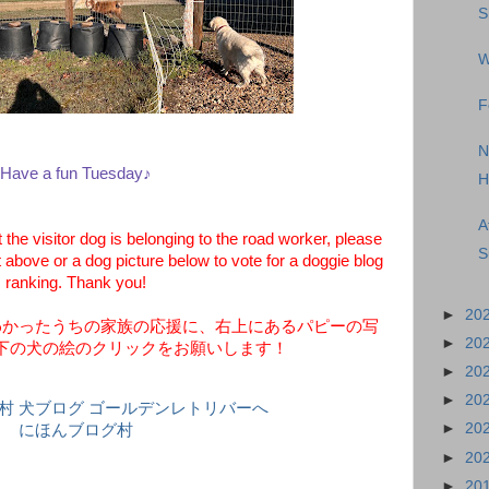
S
W
F
N
Have a fun Tuesday♪
H
A
 the visitor dog is belonging to the road worker, please
S
t above or a dog picture below to vote for a doggie blog
ranking. Thank you!
►
20
わかったうちの家族の応援に、右上にあるパピーの写
►
20
下の犬の絵のクリックをお願いします！
►
20
►
20
►
20
にほんブログ村
►
20
►
20