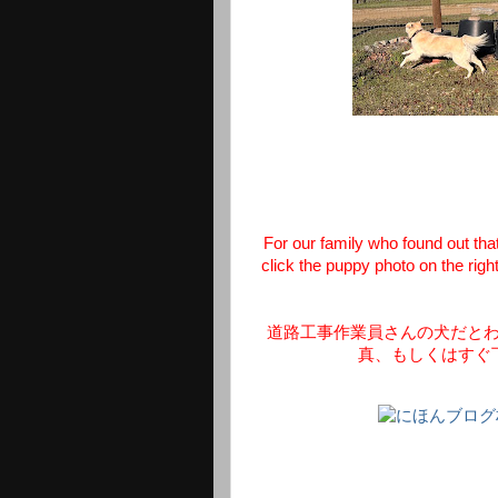
For our family who found out that
click the puppy photo on the righ
道路工事作業員さんの犬だと
真、もしくはすぐ