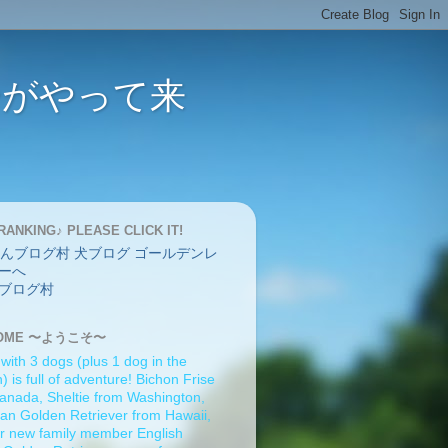
バーがやって来
RANKING♪ PLEASE CLICK IT!
ブログ村
OME 〜ようこそ〜
 with 3 dogs (plus 1 dog in the
 is full of adventure! Bichon Frise
anada, Sheltie from Washington,
an Golden Retriever from Hawaii,
r new family member English