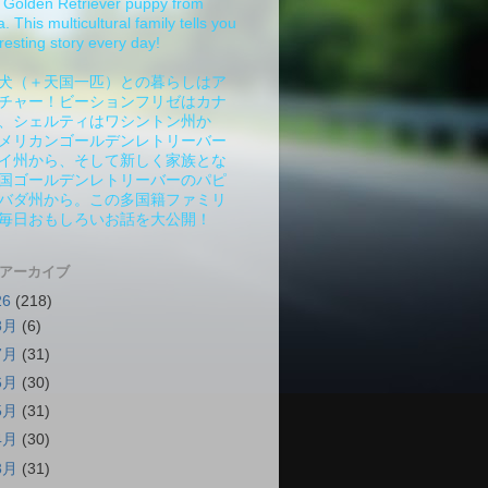
Golden Retriever puppy from
 This multicultural family tells you
resting story every day!
犬（＋天国一匹）との暮らしはア
チャー！ビーションフリゼはカナ
、シェルティはワシントン州か
メリカンゴールデンレトリーバー
イ州から、そして新しく家族とな
国ゴールデンレトリーバーのパピ
バダ州から。この多国籍ファミリ
毎日おもしろいお話を大公開！
 アーカイブ
26
(218)
8月
(6)
7月
(31)
6月
(30)
5月
(31)
4月
(30)
3月
(31)