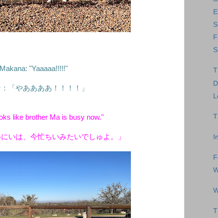
E
S
F
S
Makana: "Yaaaaa!!!!!"
T
D
ナ：「やああああ！！！！」
L
T
looks like brother Ma is busy now."
いにいは、今忙ちいみたいでしゅよ。」
I
F
W
W
T