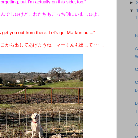
rgetting, but I'm actually on this side, too."
►
▼
いんでしゅけど、わたちもこっち側にいましゅよ。」
T
get you out from there. Let's get Ma-kun out..."
B
そこから出してあげようね。マーくんも出して‥‥」
A
W
C
C
L
B
T
A
M