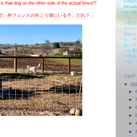
Cream 
that dog on the other side of the actual fence?"
Nevada.
an inte
で、外フェンスの向こう側にいる子、だれ？」
３匹の
ドベン
ダから
ら、ア
はハワ
った英
ーはネ
ーが、
ブログ
▼
20
►
►
►
►
►
►