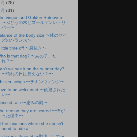
2月
(28)
1月
(31)
he vinges and Golden Retrievers
〜ぶどうの木とゴールデンレトリ
バー〜
alance of the body size 〜体のサイ
ズのバランス〜
 little time off 〜息抜き〜
ho is that dog? 〜あの子、だ
れ？〜
an't we see it on the sunner day?
〜晴れの日は見えない？〜
hicken wings 〜チキンウィング〜
ove to be welcomed 〜歓迎された
い〜
lessed rain 〜恵みの雨〜
he reason they are scared 〜怖が
った理由〜
t the locations where she doesn't
need to ride a ...
istakenly thought 〜勘違いして〜