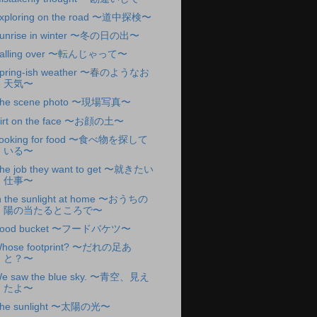
xploring on the road 〜道中探検〜
unrise in winter 〜冬の日の出〜
alling over 〜転んじゃって〜
pring-ish weather 〜春のようなお
天気〜
he scene photo 〜現場写真〜
irt on the face 〜お顔の土〜
ooking for food 〜食べ物を探して
いる〜
he job they want to get 〜就きたい
仕事〜
n the sunlight at home 〜おうちの
陽の当たるところで〜
ood bucket 〜フードバケツ〜
hose footprint? 〜だれの足あ
と？〜
e saw the blue sky. 〜青空、見え
たよ〜
he sunlight 〜太陽の光〜