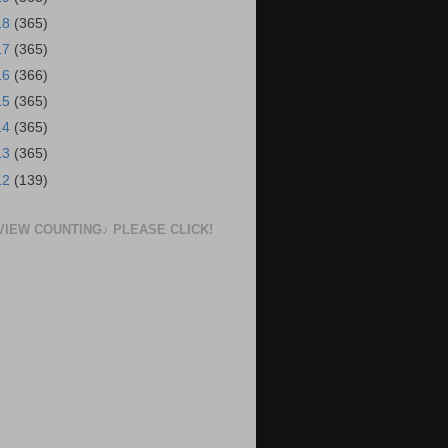
18
(365)
17
(365)
16
(366)
15
(365)
14
(365)
13
(365)
12
(139)
VIEW COUNTING♪ PLEASE CLICK!