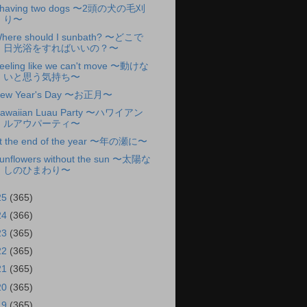
having two dogs 〜2頭の犬の毛刈
り〜
here should I sunbath? 〜どこで
日光浴をすればいいの？〜
eeling like we can't move 〜動けな
いと思う気持ち〜
ew Year's Day 〜お正月〜
awaiian Luau Party 〜ハワイアン
ルアウパーティ〜
t the end of the year 〜年の瀬に〜
unflowers without the sun 〜太陽な
しのひまわり〜
25
(365)
24
(366)
23
(365)
22
(365)
21
(365)
20
(365)
19
(365)