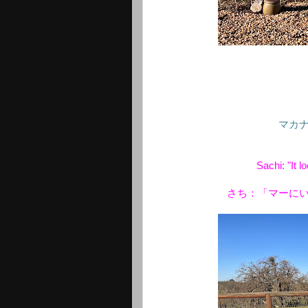
マカ
Sachi: "It 
さち：「マーに