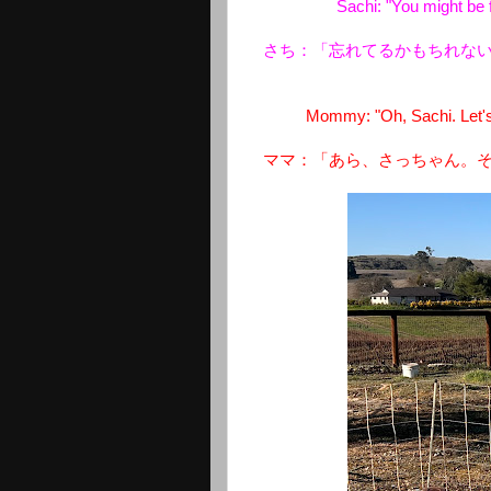
Sachi: "You might be fo
さち：「忘れてるかもちれな
Mommy: "Oh, Sachi. Let's 
ママ：「あら、さっちゃん。