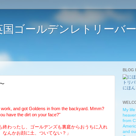
ife 〜英国ゴールデンレトリー
BLOG 
土〜
にほん
WELC
 work, and got Goldens in from the backyard. Mmm?
My life
u have the dirt on your face?"
heaven)
from C
Americ
も終わったし、ゴールデンズも裏庭からおうちに入れ
and ou
 なんかお顔に土、ついてない？」