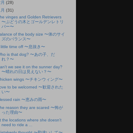
2月
(28)
1月
(31)
he vinges and Golden Retrievers
〜ぶどうの木とゴールデンレトリ
バー〜
alance of the body size 〜体のサイ
ズのバランス〜
 little time off 〜息抜き〜
ho is that dog? 〜あの子、だ
れ？〜
an't we see it on the sunner day?
〜晴れの日は見えない？〜
hicken wings 〜チキンウィング〜
ove to be welcomed 〜歓迎された
い〜
lessed rain 〜恵みの雨〜
he reason they are scared 〜怖が
った理由〜
t the locations where she doesn't
need to ride a ...
istakenly thought 〜勘違いして〜