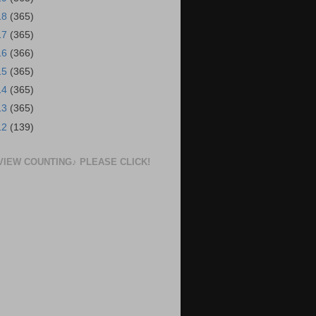
18
(365)
17
(365)
16
(366)
15
(365)
14
(365)
13
(365)
12
(139)
VIEW COUNTING♪ PLEASE CLICK!