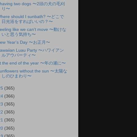
having two dogs 〜2頭の犬の毛刈
り〜
here should I sunbath? 〜どこで
日光浴をすればいいの？〜
eeling like we can't move 〜動けな
いと思う気持ち〜
ew Year's Day 〜お正月〜
awaiian Luau Party 〜ハワイアン
ルアウパーティ〜
t the end of the year 〜年の瀬に〜
unflowers without the sun 〜太陽な
しのひまわり〜
25
(365)
24
(366)
23
(365)
22
(365)
21
(365)
20
(365)
19
(365)