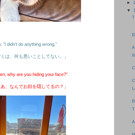
►
▼
T
B
 "I didn't do anything wrong."
A
W
ぼくは、何も悪いことしてない。」
C
, why are you hiding your face?"
C
ゃあ、なんでお顔を隠してるの？」
L
B
T
A
M