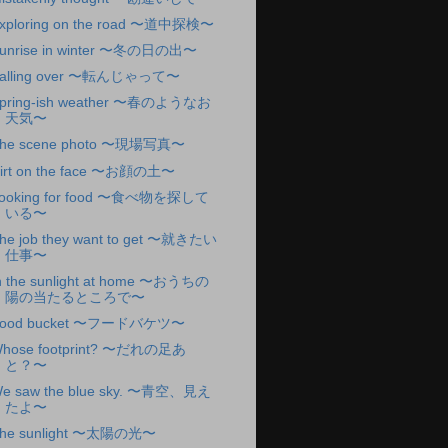
xploring on the road 〜道中探検〜
unrise in winter 〜冬の日の出〜
alling over 〜転んじゃって〜
pring-ish weather 〜春のようなお
天気〜
he scene photo 〜現場写真〜
irt on the face 〜お顔の土〜
ooking for food 〜食べ物を探して
いる〜
he job they want to get 〜就きたい
仕事〜
n the sunlight at home 〜おうちの
陽の当たるところで〜
ood bucket 〜フードバケツ〜
hose footprint? 〜だれの足あ
と？〜
e saw the blue sky. 〜青空、見え
たよ〜
he sunlight 〜太陽の光〜