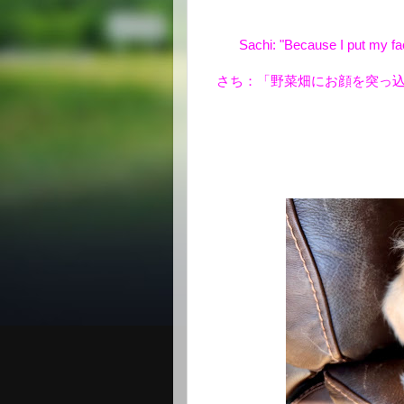
Sachi: "Because I put my fac
さち：「野菜畑にお顔を突っ