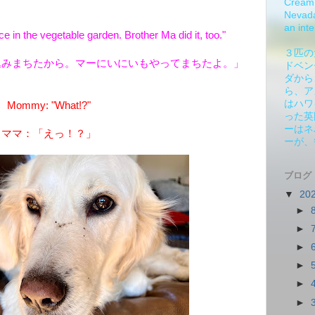
Cream 
Nevada.
an inte
e in the vegetable garden. Brother Ma did it, too."
３匹の
込みまちたから。マーにいにいもやってまちたよ。」
ドベン
ダから
ら、ア
はハワ
Mommy: "What!?"
った英
ーはネ
ママ：「えっ！？」
ーが、
ブログ
▼
20
►
►
►
►
►
►