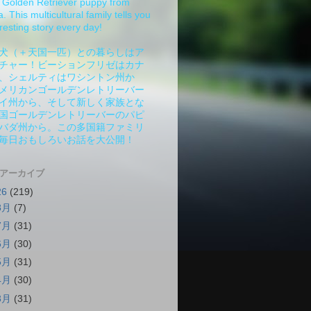
Golden Retriever puppy from
 This multicultural family tells you
resting story every day!
犬（＋天国一匹）との暮らしはア
チャー！ビーションフリゼはカナ
、シェルティはワシントン州か
メリカンゴールデンレトリーバー
イ州から、そして新しく家族とな
国ゴールデンレトリーバーのパピ
バダ州から。この多国籍ファミリ
毎日おもしろいお話を大公開！
 アーカイブ
26
(219)
8月
(7)
7月
(31)
6月
(30)
5月
(31)
4月
(30)
3月
(31)