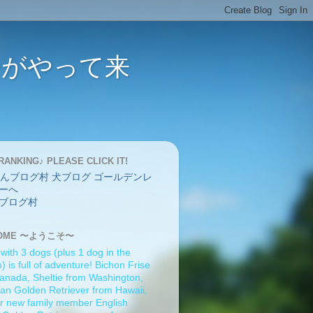
バーがやって来
RANKING♪ PLEASE CLICK IT!
ブログ村
OME 〜ようこそ〜
 with 3 dogs (plus 1 dog in the
 is full of adventure! Bichon Frise
anada, Sheltie from Washington,
an Golden Retriever from Hawaii,
r new family member English