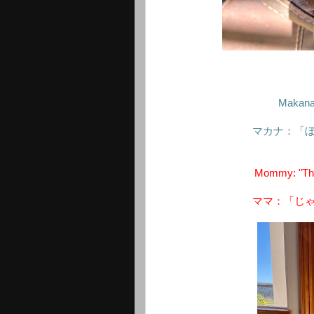
Makana:
マカナ：「
Mommy: "Then
ママ：「じ