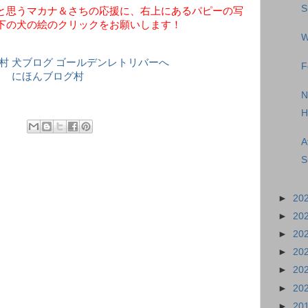
S
と思うマカナ＆さちの応援に、右上にあるパピーの写
下の犬の絵のクリックをお願いします！
W
F
にほんブログ村
N
H
A
S
►
20
►
20
►
20
►
20
►
20
►
20
►
20