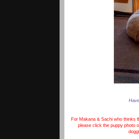
Have
For Makana & Sachi who thinks th
please click the puppy photo on
doggi