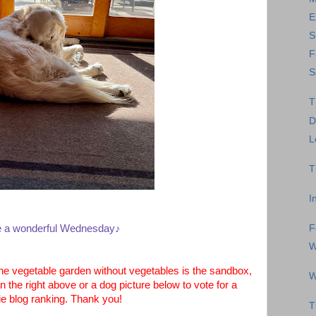
E
S
F
S
T
D
L
T
I
 a wonderful Wednesday♪
F
W
e vegetable garden without vegetables is the sandbox,
W
 the right above or a dog picture below to vote for a
e blog ranking. Thank you!
T