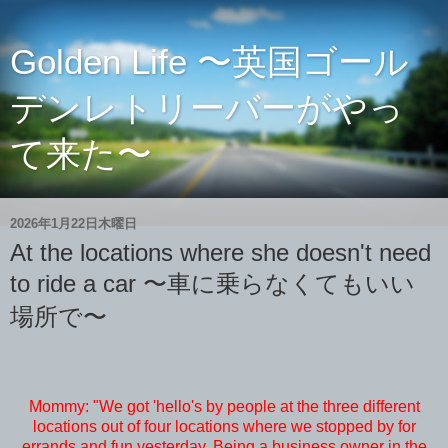
Golden Life 〜英国ゴール
デンレトリーバーがやっ
て来た〜
2026年1月22日木曜日
At the locations where she doesn't need
to ride a car 〜車に乗らなくてもいい
場所で〜
Mommy: "We got 'hello's by people at the three different
locations out of four locations where we stopped by for
errands and fun yesterday. Being a business owner in the