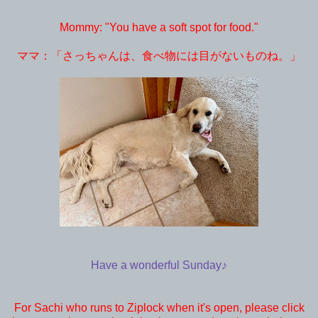
Mommy: "You have a soft spot for food."
ママ：「さっちゃんは、食べ物には目がないものね。」
Have a wonderful Sunday♪
For Sachi who runs to Ziplock when it's open, please click