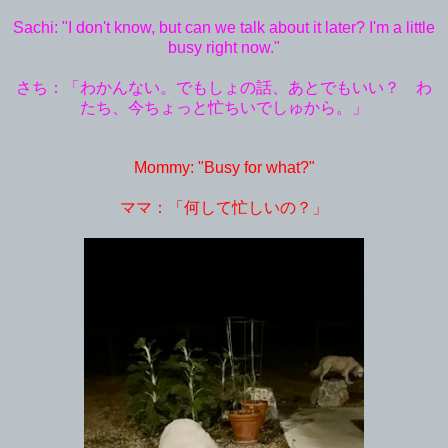
Sachi: "I don't know, but can we talk about it later? I'm a little
busy right now."
さち：「わかんない。でもしょの話、あとでもいい？ わ
たち、今ちょっと忙ちいでしゅから。」
Mommy: "Busy for what?"
ママ：「何して忙しいの？」