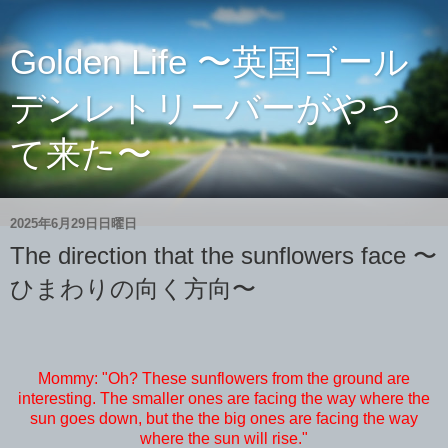
Golden Life 〜英国ゴール
デンレトリーバーがやっ
て来た〜
2025年6月29日日曜日
The direction that the sunflowers face 〜
ひまわりの向く方向〜
Mommy: "Oh? These sunflowers from the ground are
interesting. The smaller ones are facing the way where the
sun goes down, but the the big ones are facing the way
where the sun will rise."