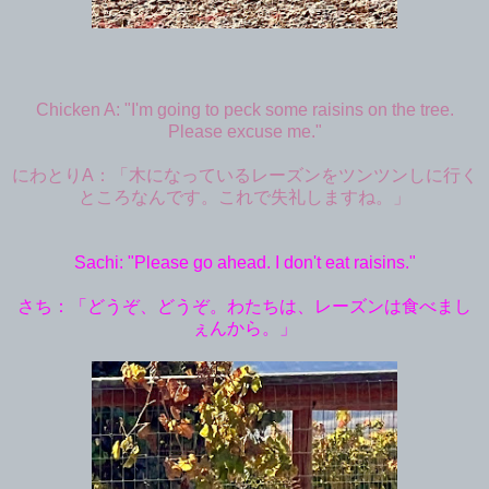
Chicken A: "I'm going to peck some raisins on the tree.
Please excuse me."
にわとりA：「木になっているレーズンをツンツンしに行く
ところなんです。これで失礼しますね。」
Sachi: "Please go ahead. I don't eat raisins."
さち：「どうぞ、どうぞ。わたちは、レーズンは食べまし
ぇんから。」