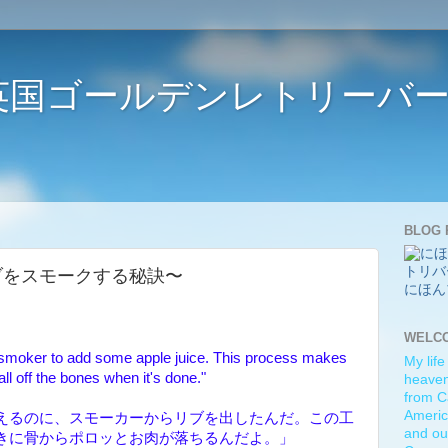
ife 〜英国ゴールデンレトリー
BLOG 
bs 〜リブをスモークする秘訣〜
にほん
WELC
e smoker to add some apple juice. This process makes
My life
all off the bones when it's done."
heaven)
from C
Americ
えるのに、スモーカーからリブを出したんだ。この工
and ou
きに骨からポロッとお肉が落ちるんだよ。」