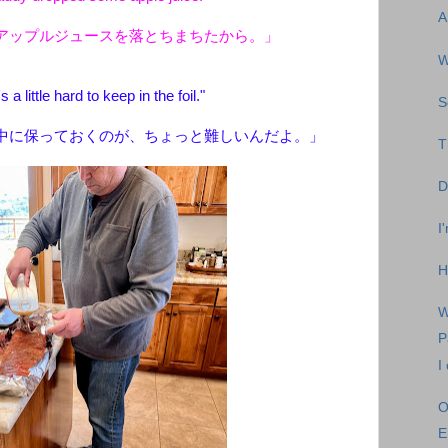
A
アップルジュースを落とちまちたから。」
W
s a little hard to keep in the foil."
S
中に保っておくのが、ちょっと難しいんだよ。」
T
D
I
H
W
P
I
O
E