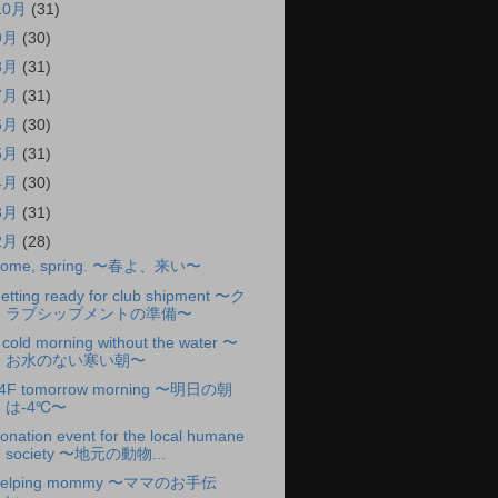
10月
(31)
9月
(30)
8月
(31)
7月
(31)
6月
(30)
5月
(31)
4月
(30)
3月
(31)
2月
(28)
ome, spring. 〜春よ、来い〜
etting ready for club shipment 〜ク
ラブシップメントの準備〜
 cold morning without the water 〜
お水のない寒い朝〜
4F tomorrow morning 〜明日の朝
は-4℃〜
onation event for the local humane
society 〜地元の動物...
elping mommy 〜ママのお手伝