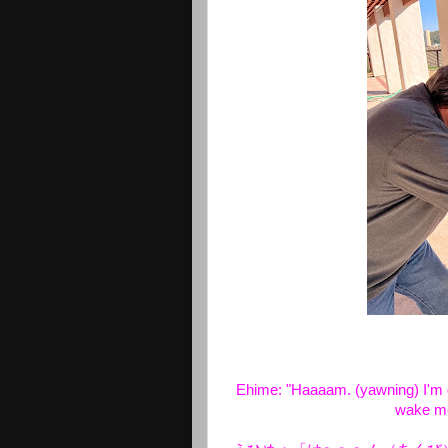
Ehime: "Haaaam. (yawning) I'm goi
wake me