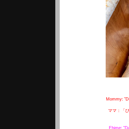
Mommy: "Do 
ママ：「
Ehime: "Da