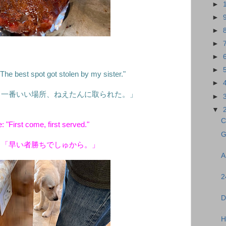
►
►
►
►
►
►
he best spot got stolen by my sister."
►
。一番いい場所、ねえたんに取られた。」
►
▼
C
 "First come, first served."
G
：「早い者勝ちでしゅから。」
A
2
D
H