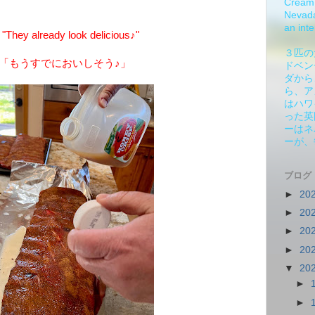
Cream 
Nevada.
an inte
They already look delicious♪"
３匹の
「もうすでにおいしそう♪」
ドベン
ダから
ら、ア
はハワ
った英
ーはネ
ーが、
ブログ
►
20
►
20
►
20
►
20
▼
20
►
►