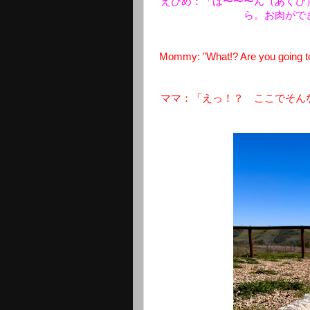
えひめ：「は〜〜〜ん（あくび
ら。お肉がで
Mommy: "What!? Are you going to sl
ママ：「えっ！？ ここでそん