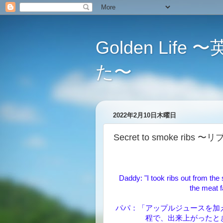
Golden L
た〜
2022年2月10日木曜日
Secret to smoke ri
Daddy: "I took ribs out from th
the meat f
パパ：「アップルジュースを加
程で、出来上がったと