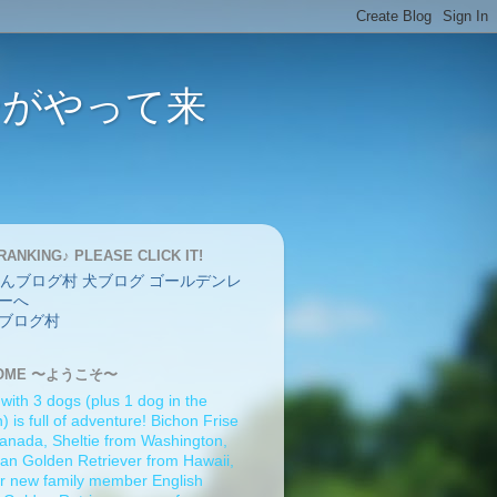
バーがやって来
RANKING♪ PLEASE CLICK IT!
ブログ村
OME 〜ようこそ〜
 with 3 dogs (plus 1 dog in the
 is full of adventure! Bichon Frise
anada, Sheltie from Washington,
an Golden Retriever from Hawaii,
r new family member English