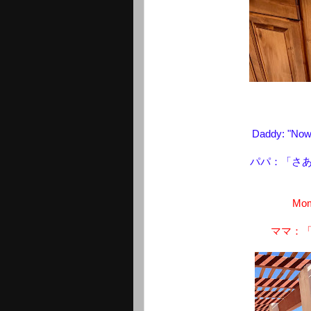
Daddy: "Now, 
パパ：「さ
Mom
ママ：