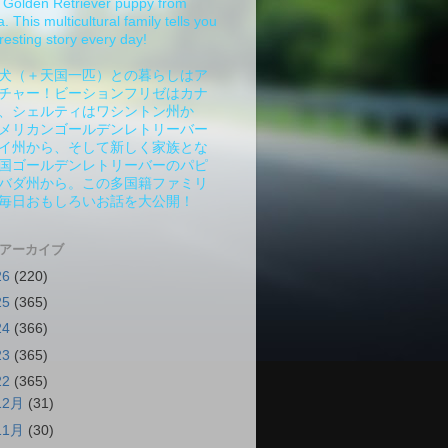
Golden Retriever puppy from
 This multicultural family tells you
resting story every day!
犬（＋天国一匹）との暮らしはア
チャー！ビーションフリゼはカナ
、シェルティはワシントン州か
メリカンゴールデンレトリーバー
イ州から、そして新しく家族とな
国ゴールデンレトリーバーのパピ
バダ州から。この多国籍ファミリ
毎日おもしろいお話を大公開！
 アーカイブ
26
(220)
25
(365)
24
(366)
23
(365)
22
(365)
12月
(31)
11月
(30)