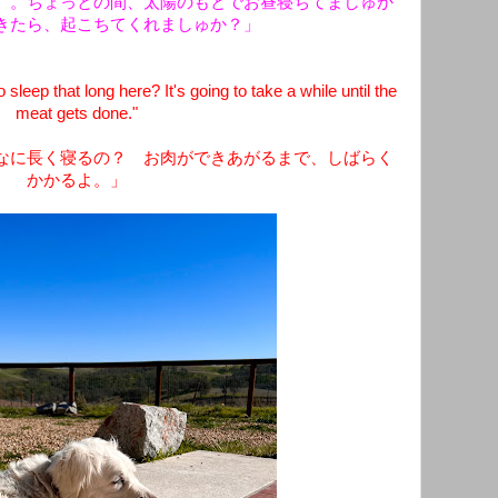
）。ちょっとの間、太陽のもとでお昼寝ちてましゅか
きたら、起こちてくれましゅか？」
eep that long here? It's going to take a while until the
meat gets done."
なに長く寝るの？ お肉ができあがるまで、しばらく
かかるよ。」