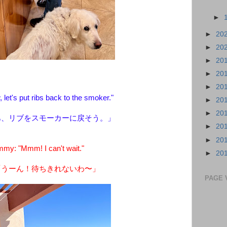
►
►
20
►
20
►
20
►
20
►
20
let's put ribs back to the smoker."
►
20
►
20
あ、リブをスモーカーに戻そう。」
►
20
►
20
my: "Mmm! I can't wait."
►
20
「うーん！待ちきれないわ〜」
PAGE 