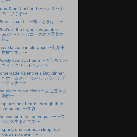
い〜
ana & her husband 〜ハナ＆ハナ
の旦那さま〜
hen it's cold... 〜寒いときは‥‥〜
hat's in the organic vegetable
box? 〜オーガニックのお野菜の
箱...
 have lactose intolerance 〜乳糖不
耐症です。〜
eekly event at home 〜おうちでの
ウィークリーイベント〜
omemade Valentine's Day dinner
〜ホームメイドのバレンタインデ
ーディナー〜
he place to put chins 〜あご置きの
場所〜
 capture their hearts through their
stomachs. 〜胃袋...
he was born in Las Vegas. 〜ラス
ベガス生まれです〜
n spring one sleeps a sleep that
knows no dawn. 〜...