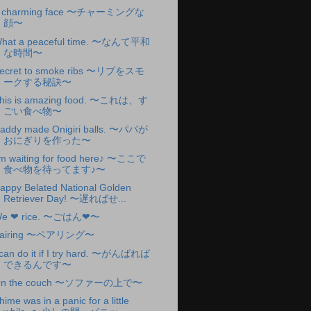
 charming face 〜チャーミングな
顔〜
hat a peaceful time. 〜なんて平和
な時間〜
ecret to smoke ribs 〜リブをスモ
ークする秘訣〜
his is amazing food. 〜これは、す
ごい食べ物〜
addy made Onigiri balls. 〜パパが
おにぎりを作った〜
'm waiting for food here♪ 〜ここで
食べ物を待ってます♪〜
appy Belated National Golden
Retriever Day! 〜遅ればせ...
e ❤︎ rice. 〜ごはん❤︎〜
airing 〜ペアリング〜
 can do it if I try hard. 〜がんばれば
できるんです〜
n the couch 〜ソファーの上で〜
hime was in a panic for a little