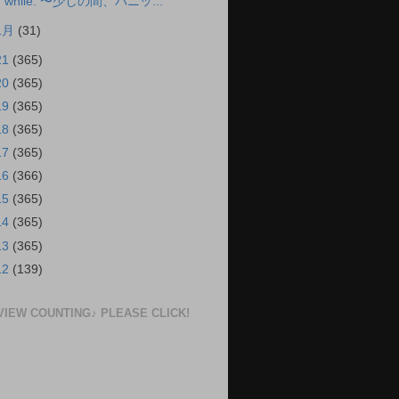
while. 〜少しの間、パニッ...
1月
(31)
21
(365)
20
(365)
19
(365)
18
(365)
17
(365)
16
(366)
15
(365)
14
(365)
13
(365)
12
(139)
VIEW COUNTING♪ PLEASE CLICK!