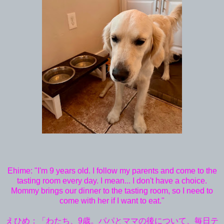
Ehime: "I'm 9 years old. I follow my parents and come to the
tasting room every day. I mean... I don't have a choice.
Mommy brings our dinner to the tasting room, so I need to
come with her if I want to eat."
えひめ：「わたち、9歳。パパとママの後について、毎日テ