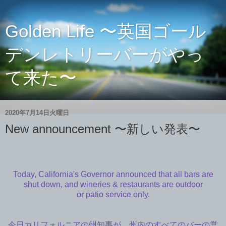
Golden Life 〜英国ゴール
デンレトリーバーがやっ
て来た〜
2020年7月14日火曜日
New announcement 〜新しい発表〜
Today, California's Governor announced that all bars are
shut down, and wineries & restaurants are outdoor
or patio service only.
今日カリフォルニアの州知事が、州内のすべてのバーの営