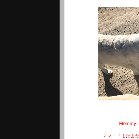
Mommy: "W
ママ：「まだま