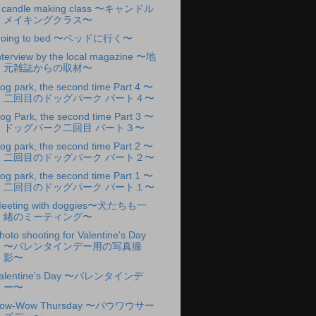
 candle making class 〜キャンドル
メイキングクラス〜
oing to bed 〜ベッドに行く〜
nterview by the local magazine 〜地
元雑誌からの取材〜
og park, the second time Part 4 〜
二回目のドッグパーク パート４〜
og Park, the second time Part 3 〜
ドッグパーク二回目 パート３〜
og park, the second time Part 2 〜
二回目のドッグパーク パート２〜
og park, the second time Part 1 〜
二回目のドッグパーク パート１〜
eeting with doggies〜犬たちも一
緒のミーティング〜
hoto shooting for Valentine's Day
〜バレンタインデー用の写真撮
影〜
alentine's Day 〜バレンタインデ
ー〜
ow-Wow Thursday 〜バウワウサー