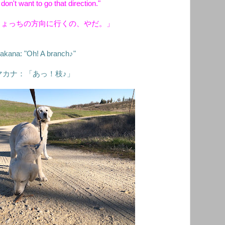
don't want to go that direction."
しょっちの方向に行くの、やだ。」
akana: "Oh! A branch♪"
マカナ：「あっ！枝♪」