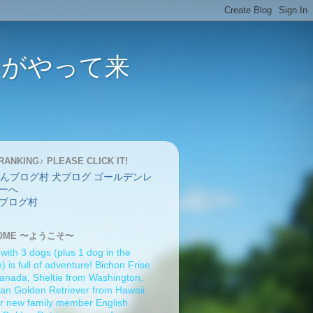
バーがやって来
RANKING♪ PLEASE CLICK IT!
ブログ村
OME 〜ようこそ〜
 with 3 dogs (plus 1 dog in the
 is full of adventure! Bichon Frise
anada, Sheltie from Washington,
an Golden Retriever from Hawaii,
r new family member English