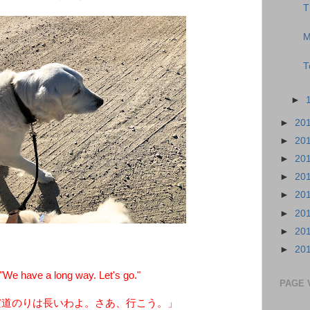
T
M
T
►
►
20
►
20
►
20
►
20
►
20
►
20
►
20
►
20
e have a long way. Let's go."
PAGE 
だ道のりは長いわよ。さあ、行こう。」