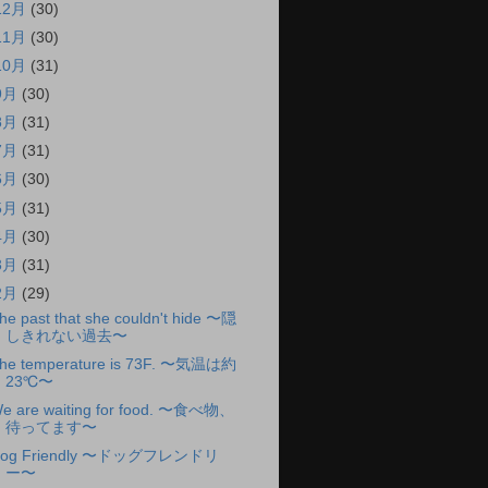
12月
(30)
11月
(30)
10月
(31)
9月
(30)
8月
(31)
7月
(31)
6月
(30)
5月
(31)
4月
(30)
3月
(31)
2月
(29)
he past that she couldn't hide 〜隠
しきれない過去〜
he temperature is 73F. 〜気温は約
23℃〜
e are waiting for food. 〜食べ物、
待ってます〜
og Friendly 〜ドッグフレンドリ
ー〜