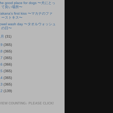
he good place for dogs 〜犬にとっ
て良い場所〜
akana's first kiss 〜マカナのファ
ーストキス〜
owel wash day 〜タオルウォッシュ
の日〜
1月
(31)
19
(365)
18
(365)
17
(365)
16
(366)
15
(365)
14
(365)
13
(365)
12
(139)
VIEW COUNTING♪ PLEASE CLICK!