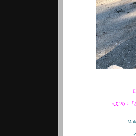
E
えひめ：「
Mak