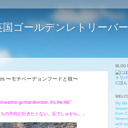
ife 〜英国ゴールデンレトリー
BLOG 
 branches 〜モチベーデョンフードと枝〜
にほん
WELC
 want to go that direction. It's the hill."
My life
heaven)
っちの方向に行きたくない。丘でしゅから。」
from C
Americ
and ou