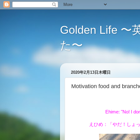
Golden L
た〜
2020年2月13日木曜日
Motivation food and
Ehime: "No! I don't
えひめ：「やだ！しょ