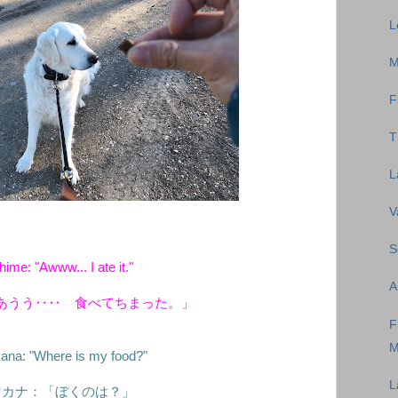
L
M
F
T
L
V
S
hime: "Awww... I ate it."
A
あうう‥‥ 食べてちまった。」
F
M
ana: "Where is my food?"
マカナ：「ぼくのは？」