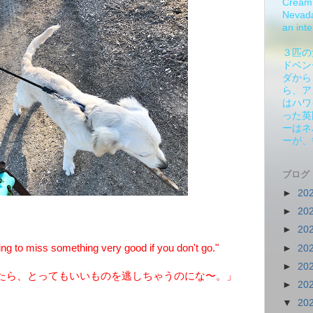
Cream 
Nevada.
an inte
３匹の
ドベン
ダから
ら、ア
はハワ
った英
ーはネ
ーが、
ブログ
►
20
►
20
►
20
g to miss something very good if you don't go."
►
20
►
20
たら、とってもいいものを逃しちゃうのにな〜。」
►
20
▼
20