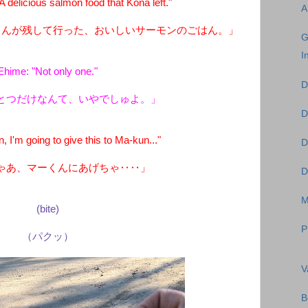
delicious salmon food that Kona left."
A
くんが残して行った、おいしいサーモンのごはん。」
G
I
Ehime: "Not only one."
D
とつだけなんて、いやでしゅよ。」
D
I'm going to give this to Ma-kun..."
D
ゃあ、マーくんにあげちゃ‥‥」
D
M
(bite)
P
（パクッ）
V
B