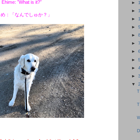
Ehime: "What is it?"
►
►
ひめ：「なんでしゅか？」
►
►
►
►
►
►
►
►
▼
T
T
W
D