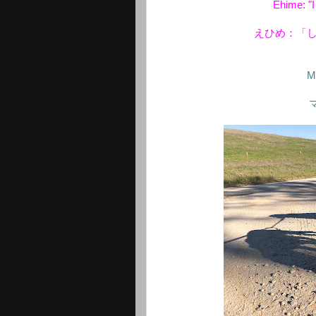
Ehime: "I 
えひめ：「
M