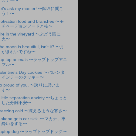
ズデー〜
et's ask my master! 〜師匠に聞こ
う！〜
otivation food and branches 〜モ
チベーデョンフードと枝〜
ire in the vineyard 〜ぶどう園に
火〜
he moon is beautiful, isn't it? 〜月
がきれいですね〜
ap top animals 〜ラップトップアニ
マル〜
alentine's Day cookies 〜バレンタ
インデーのクッキー〜
o proud of you. 〜誇りに思いま
す〜
 little separation anxiety 〜ちょっと
した分離不安〜
reezing cold 〜凍えるような寒さ〜
akana gets car sick. 〜マカナ、車
酔いをする〜
Laptop dog 〜ラップトップドッグ〜