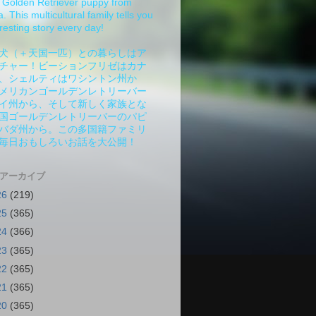
Golden Retriever puppy from
 This multicultural family tells you
resting story every day!
犬（＋天国一匹）との暮らしはア
チャー！ビーションフリゼはカナ
、シェルティはワシントン州か
メリカンゴールデンレトリーバー
イ州から、そして新しく家族とな
国ゴールデンレトリーバーのパピ
バダ州から。この多国籍ファミリ
毎日おもしろいお話を大公開！
 アーカイブ
26
(219)
25
(365)
24
(366)
23
(365)
22
(365)
21
(365)
20
(365)