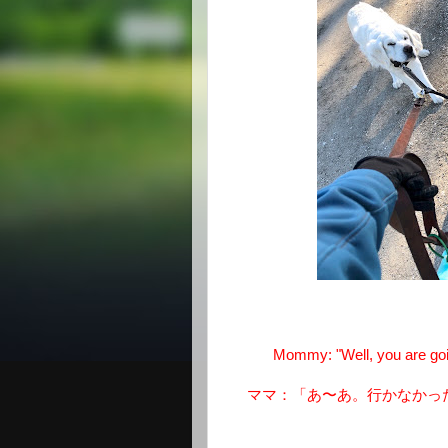
Mommy: "Well, you are goin
ママ：「あ〜あ。行かなかっ