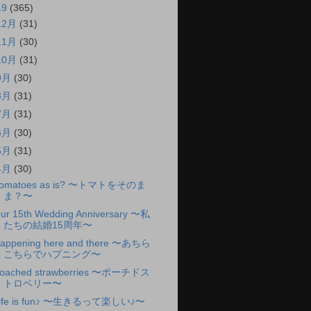
19
(365)
12月
(31)
11月
(30)
10月
(31)
9月
(30)
8月
(31)
7月
(31)
6月
(30)
5月
(31)
4月
(30)
omatoes as is? 〜トマトをそのま
ま？〜
ur 15th Wedding Anniversary 〜私
たちの結婚15周年〜
appening here and there 〜あちら
こちらでハプニング〜
oached strawberries 〜ポーチドス
トロベリー〜
ife is fun♪ 〜生きるって楽しい♪〜