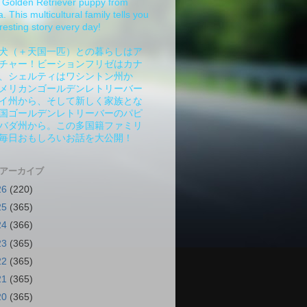
Golden Retriever puppy from
 This multicultural family tells you
resting story every day!
犬（＋天国一匹）との暮らしはア
チャー！ビーションフリゼはカナ
、シェルティはワシントン州か
メリカンゴールデンレトリーバー
イ州から、そして新しく家族とな
国ゴールデンレトリーバーのパピ
バダ州から。この多国籍ファミリ
毎日おもしろいお話を大公開！
 アーカイブ
26
(220)
25
(365)
24
(366)
23
(365)
22
(365)
21
(365)
20
(365)