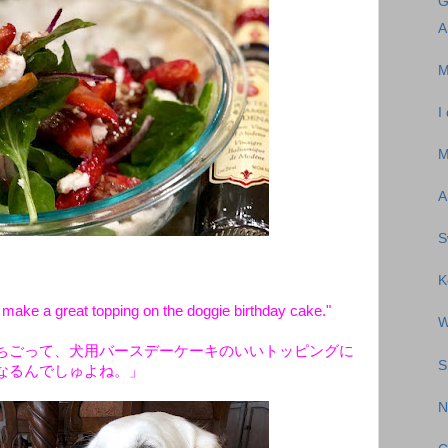
G
A
M
I
M
A
S
K
 make a great topping on the doggie birthday cake."
W
ちごって、犬用バースデーケーキのいいトッピングに
S
なるんでしゅよね。」
N