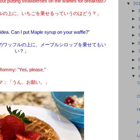
 putting strawberries on the waffles for breakfast?"
▼
20
►
ルの上に、いちごを乗せるっていうのはどう？」
►
►
 idea. Can I put Maple syrup on your waffle?"
►
►
のワッフルの上に、メープルシロップを乗せてもい
い？」
►
►
►
ommy: "Yes, please."
▼
マ：「うん、お願い。」
T
O
H
P
L