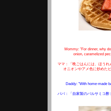
Mommy: "For dinner, why do
onion, caramelized peca
ママ：「晩ごはんには、ほうれ
オニオンやアメ色に炒めた
Daddy: "With home-made bals
パパ：「自家製のバルサミコ酢