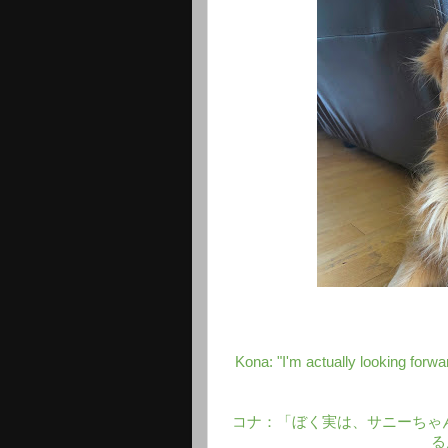
Kona: "I'm actually looking forw
コナ：「ぼく実は、サニーちゃ
る