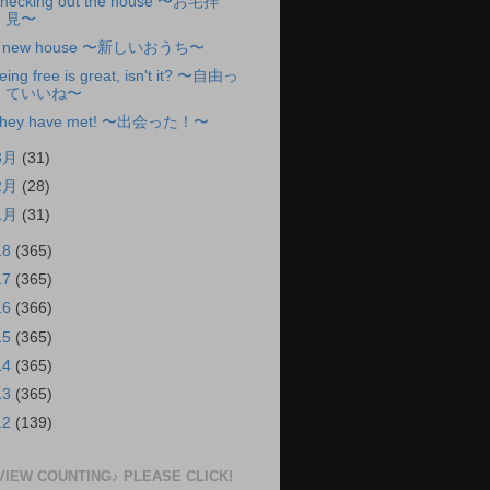
hecking out the house 〜お宅拝
見〜
 new house 〜新しいおうち〜
eing free is great, isn't it? 〜自由っ
ていいね〜
hey have met! 〜出会った！〜
3月
(31)
2月
(28)
1月
(31)
18
(365)
17
(365)
16
(366)
15
(365)
14
(365)
13
(365)
12
(139)
VIEW COUNTING♪ PLEASE CLICK!