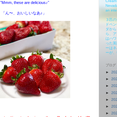
Cream 
"Mmm, these are delicious♪"
Nevada.
an inte
：「ん〜、おいしいなあ♪」
３匹の
ドベン
ダから
ら、ア
はハワ
った英
ーはネ
ーが、
ブログ
►
20
►
20
►
20
►
20
►
20
►
20
►
20