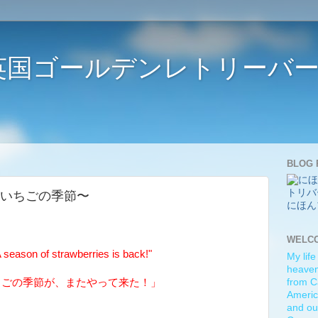
ife 〜英国ゴールデンレトリー
BLOG 
ries 〜いちごの季節〜
にほん
WELC
eason of strawberries is back!"
My life
heaven)
ちごの季節が、またやって来た！」
from C
Americ
and ou