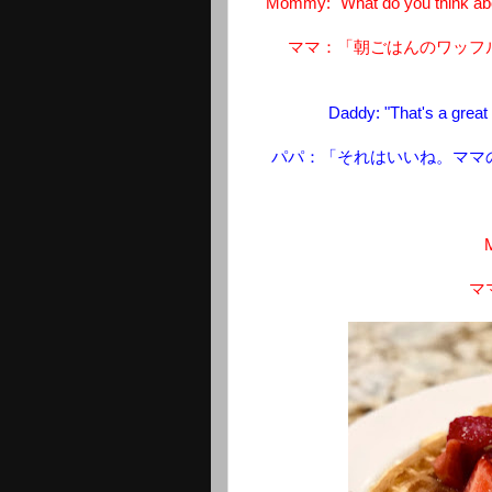
Mommy: "What do you think about
ママ：「朝ごはんのワッフ
Daddy: "That's a great
パパ：「それはいいね。ママ
M
マ