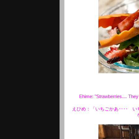
Ehime: "Strawberries.... They
えひめ：「いちごかあ‥‥ い