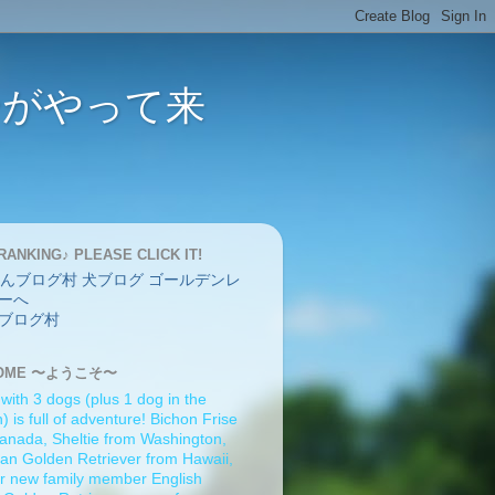
バーがやって来
RANKING♪ PLEASE CLICK IT!
ブログ村
OME 〜ようこそ〜
 with 3 dogs (plus 1 dog in the
 is full of adventure! Bichon Frise
anada, Sheltie from Washington,
an Golden Retriever from Hawaii,
r new family member English