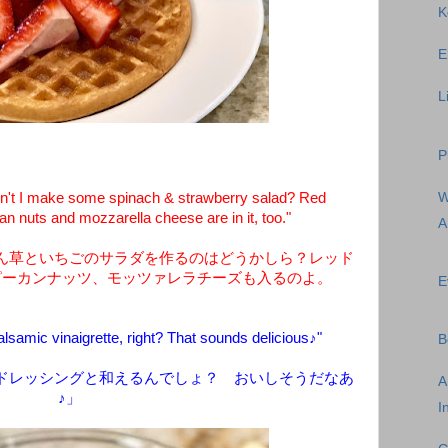
K
E
L
P
n't I make some spinach & strawberry salad? Red
n nuts and mozzarella cheese are in it, too."
A
ん草といちごのサラダを作るのはどうかしら？レッド
ピーカンナッツ、モッツァレラチーズも入るのよ。
E
amic vinaigrette, right? That sounds delicious♪"
B
ドレッシングと和えるんでしょ？ おいしそうだなあ
A
♪」
I