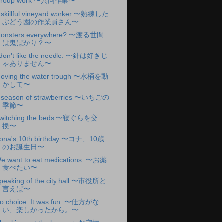
roup work 〜共同作業〜
 skillful vineyard worker 〜熟練した
ぶどう園の作業員さん〜
onsters everywhere? 〜渡る世間
は鬼ばかり？〜
 don't like the needle. 〜針は好きじ
ゃありません〜
oving the water trough 〜水桶を動
かして〜
 season of strawberries 〜いちごの
季節〜
witching the beds 〜寝ぐらを交
換〜
ona's 10th birthday 〜コナ、10歳
のお誕生日〜
e want to eat medications. 〜お薬
食べたい〜
peaking of the city hall 〜市役所と
言えば〜
o choice. It was fun. 〜仕方がな
い、楽しかったから。〜