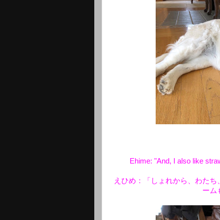
Ehime: "And, I also like str
えひめ：「しょれから、わたち
ーム