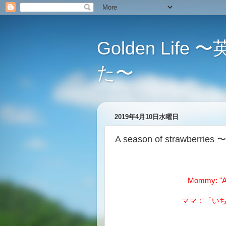
Golden L
た〜
2019年4月10日水曜日
A season of strawber
Mommy: "A s
ママ：「い