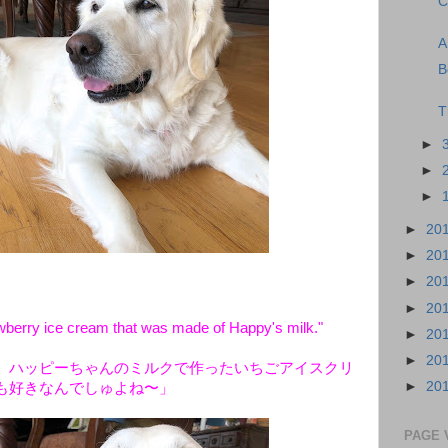
C
A
B
T
►
►
►
►
20
►
20
►
20
►
20
awberry ice cream that was made of Happy's milk."
►
20
►
20
、ハッピーちゃんのミルクで作ったいちごアイスクリ
►
20
も好きなんでしゅよね〜」
PAGE 