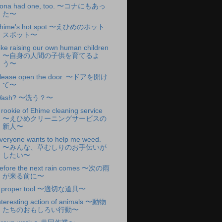
ona had one, too. 〜コナにもあっ
た〜
hime's hot spot 〜えひめのホット
スポット〜
ike raising our own human children
〜自身の人間の子供を育てるよ
う〜
lease open the door. 〜ドアを開け
て〜
Wash? 〜洗う？〜
 rookie of Ehime cleaning service
〜えひめクリーニングサービスの
新人〜
veryone wants to help me weed.
〜みんな、草むしりのお手伝いが
したい〜
efore the next rain comes 〜次の雨
が来る前に〜
 proper tool 〜適切な道具〜
nteresting action of animals 〜動物
たちのおもしろい行動〜