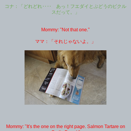
コナ：「どれどれ‥‥ あっ！フエダイとぶどうのピクル
スだって。」
Mommy: "Not that one."
ママ：「それじゃないよ。」
Mommy: "It's the one on the right page. Salmon Tartare on