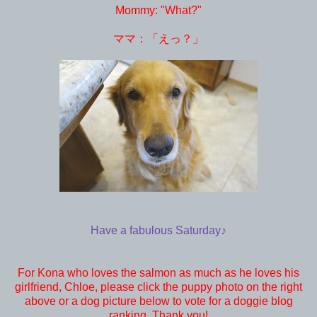
Mommy: "What?"
ママ：「えっ？」
Have a fabulous Saturday♪
For Kona who loves the salmon as much as he loves his
girlfriend, Chloe, please click the puppy photo on the right
above or a dog picture below to vote for a doggie blog
ranking. Thank you!