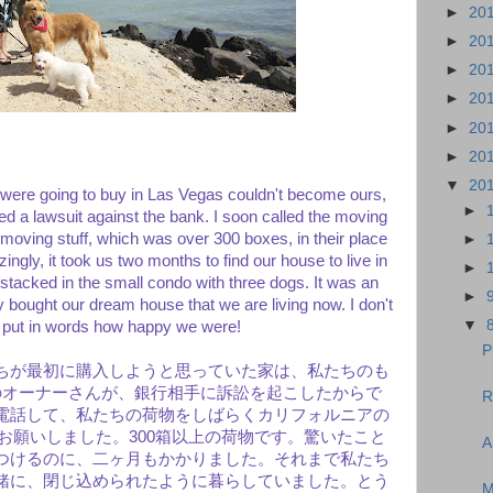
►
20
►
20
►
20
►
20
►
20
►
20
▼
20
e were going to buy in Las Vegas couldn't become ours,
►
d a lawsuit against the bank. I soon called the moving
oving stuff, which was over 300 boxes, in their place
►
mazingly, it took us two months to find our house to live in
►
stacked in the small condo with three dogs. It was an
►
 bought our dream house that we are living now. I don't
▼
 put in words how happy we were!
P
ちが最初に購入しようと思っていた家は、私たちのも
のオーナーさんが、銀行相手に訴訟を起こしたからで
R
電話して、私たちの荷物をしばらくカリフォルニアの
お願いしました。300箱以上の荷物です。驚いたこと
A
つけるのに、二ヶ月もかかりました。それまで私たち
緒に、閉じ込められたように暮らしていました。とう
M