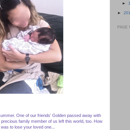
►
►
20
PAGE 
 summer. One of our friends' Golden passed away with
 precious family member of us left this world, too. How
it was to lose your loved one...