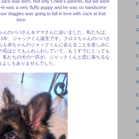
 Jack was born. Not only Chloe's parents, but we were
F
! He was a very fluffy puppy and he was so handsome
ur doggies was going to fall in love with Jack at that
G
time.
G
ゃんのパパさん＆ママさんに会いました。私たちは、
11年、ジャックくん誕生です。クロエちゃんのパパさ
A
ちも赤ちゃんのジャックくんに会えることを楽しみに
の毛はとてもふわふわしていて、もうすでにとっても
F
、私たちの犬の一匹が、ジャックくんと恋に落ちるな
るよしもありませんでした。
D
M
E
W
B
1