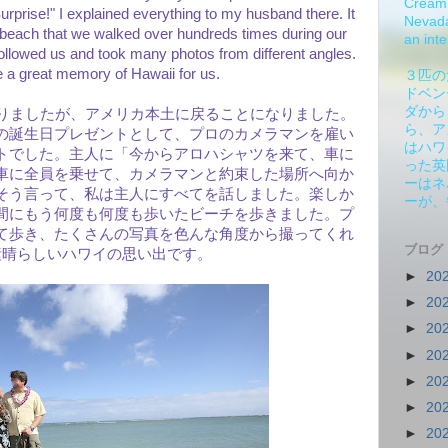
Cream 
prise!" I explained everything to my husband there. It
Nevada.
beach that we walked over hundreds times during our
an inte
llowed us and took many photos from different angles.
 a great memory of Hawaii for us.
３匹の
ドベン
ダから
ありましたが、アメリカ本土に戻ることになりました。
ら、ア
の誕生日プレゼントとして、プロのカメラマンを雇い
はハワ
トでした。主人に「今からアロハシャツを来て、車に
った英
車に全員を乗せて、カメラマンと約束した場所へ向か
ーはネ
そう言って、私は主人にすべてを話しました。楽しか
ーが、
間にもう何度も何度も歩いたビーチを歩きました。プ
て歩き、たくさんの写真を色んな角度から撮ってくれ
ブログ
素晴らしいハワイの思い出です。
►
20
►
20
►
20
►
20
►
20
►
20
►
20