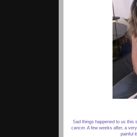
Sad things happened to us this
cancer. A few weeks after, a very
painful 