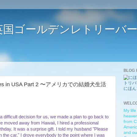
ife 〜英国ゴールデンレトリー
BLOG 
 doggies in USA Part 2 〜アメリカでの結婚犬生活
にほん
WELC
My life
heaven)
 difficult decision for us, we made a plan to go back to
from C
we moved away from Hawaii, I hired a professional
Americ
day. It was a surprise gift. I told my husband "Please
and ou
in the car." I drove everybody to the point where I was