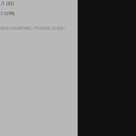
1月
(31)
12
(139)
VIEW COUNTING♪ PLEASE CLICK!