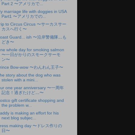
Part 2 〜アメリカで...
y marriage life with doggies in USA
Part1 〜アメリカでの...
rip to Circus Circus 〜サーカスサー
カスへ行く〜
oast Guard... ish 〜沿岸警備隊‥‥も
どき〜
ne whole day for smoking salmon
〜一日がかりのスモークサーモ
ン〜
rince Bow-wow 〜わんわん王子〜
he story about the dog who was
stolen with a mini...
ur one year anniversary 〜一周年
記念！過ぎたけど‥‥〜
ostco gift certificate shopping and
the problem w...
addy is making an effort for his
next blog subjec...
ress making day 〜ドレス作りの
日〜