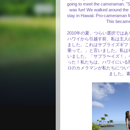
going to meet the cameraman. "Sur
was fun! We walked around the 
stay in Hawaii. Pro-cameraman fo
This became
2010年の夏、つらい選択では
ハワイから引越す前、私は主人
ました。これはサプライズギフ
乗って。」と言いました。私は
いました。「サプラ〜イズ！」
った！私たちは、ハワイにいる
ロのカメラマンが私たちについ
ました。