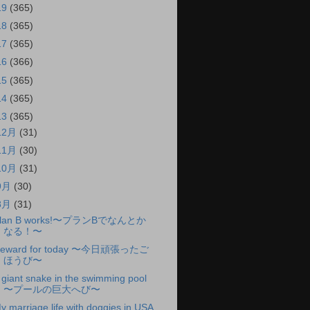
19
(365)
18
(365)
17
(365)
16
(366)
15
(365)
14
(365)
13
(365)
12月
(31)
11月
(30)
10月
(31)
9月
(30)
8月
(31)
lan B works!〜プランBでなんとか
なる！〜
eward for today 〜今日頑張ったご
ほうび〜
 giant snake in the swimming pool
〜プールの巨大へび〜
y marriage life with doggies in USA