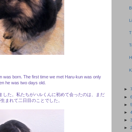
L
T
T
H
K
 was born. The first time we met Haru-kun was only
en he was two days old.
►
れました。私たちがハルくんに初めて会ったのは、まだ
►
が生まれて二日目のことでした。
►
►
►
►