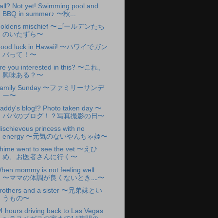
all? Not yet! Swimming pool and
BBQ in summer♪ 〜秋...
oldens mischief 〜ゴールデンたち
のいたずら〜
ood luck in Hawaii! 〜ハワイでガン
バって！〜
re you interested in this? 〜これ、
興味ある？〜
amily Sunday 〜ファミリーサンデ
ー〜
addy's blog!? Photo taken day 〜
パパのブログ！？写真撮影の日〜
ischievous princess with no
energy 〜元気のないやんちゃ姫〜
hime went to see the vet 〜えひ
め、お医者さんに行く〜
hen mommy is not feeling well...
〜ママの体調が良くないとき‥‥〜
rothers and a sister 〜兄弟妹とい
うもの〜
4 hours driving back to Las Vegas