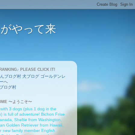
バーがやって来
RANKING♪ PLEASE CLICK IT!
ブログ村
OME 〜ようこそ〜
 with 3 dogs (plus 1 dog in the
 is full of adventure! Bichon Frise
anada, Sheltie from Washington,
an Golden Retriever from Hawaii,
r new family member English