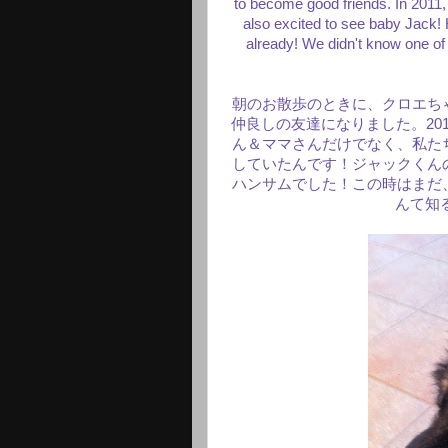
to become good friends. In 2011,
also excited to see baby Jack
already! We didn't know one of o
朝のお散歩のときに、クロエち
仲良しの友達になりました。20
ん＆ママさんだけでなく、私た
していたんです！ジャックくん
ハンサムでした！この時はまだ
んて知