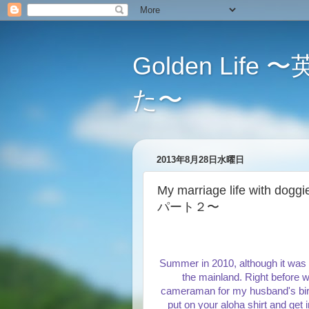
Golden L
た〜
2013年8月28日水曜日
My marriage life with
パート２〜
Summer in 2010, although it was a
the mainland. Right before 
cameraman for my husband's birth
put on your aloha shirt and get 