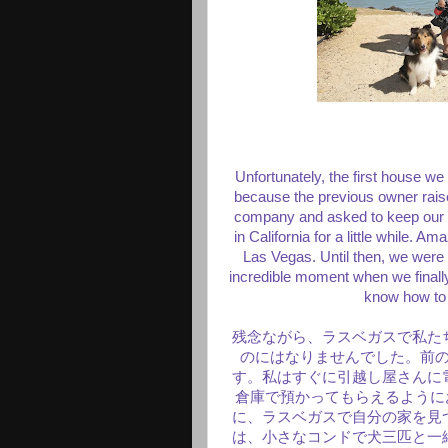
Unfortunately, the first house w
because the previous owner raise
company and asked to keep our m
in California for a little while. A
Las Vegas. Until then, we were 
incredible moment when we finally
know how to
残念ながら、ラスベガスで私た
のにはなりませんでした。前
す。私はすぐに引越し屋さんに
倉庫で預かってもらえるように
に、ラスベガスで自分の家を見
は、小さなコンドで犬三匹と一