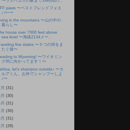
〜ラスベガスの家まで14時間の...
BFF paws 〜ベストフレンドフォエ
バー〜
iving in the mountains 〜山の中の
暮らし〜
he house over 7000 feet above
sea level 〜海抜2134メー...
raveling five states 〜５つの州をま
たぐ旅〜
eading to Wyoming! 〜ワイオミン
グ州に向かってます！〜
ahlua, let's shampoo outside♪ 〜カ
ルアくん、お外でシャンプーしよ
♪〜
7月
(31)
6月
(30)
5月
(31)
4月
(30)
3月
(31)
2月
(28)