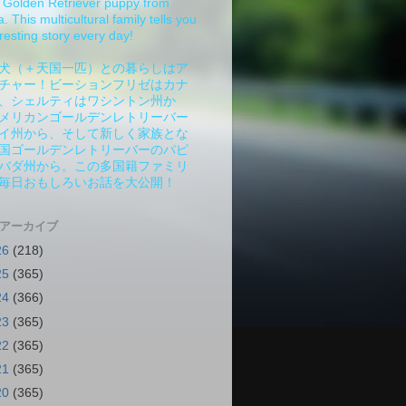
Golden Retriever puppy from
 This multicultural family tells you
resting story every day!
犬（＋天国一匹）との暮らしはア
チャー！ビーションフリゼはカナ
、シェルティはワシントン州か
メリカンゴールデンレトリーバー
イ州から、そして新しく家族とな
国ゴールデンレトリーバーのパピ
バダ州から。この多国籍ファミリ
毎日おもしろいお話を大公開！
 アーカイブ
26
(218)
25
(365)
24
(366)
23
(365)
22
(365)
21
(365)
20
(365)