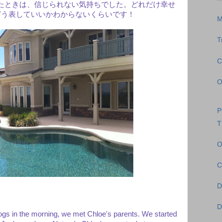
たときは、信じられない気持ちでした。どれだけ幸せ
どう表していいかわからないくらいです！
M
T
C
O
P
T
O
C
D
D
ogs in the morning, we met Chloe's parents. We started