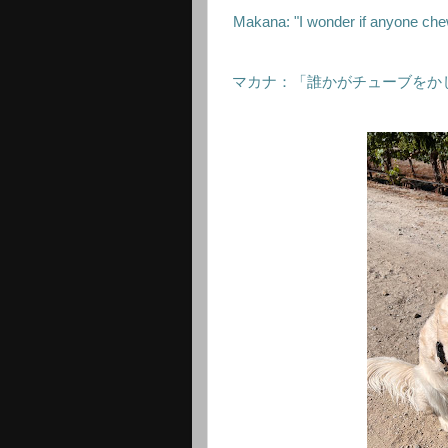
Makana: "I wonder if anyone chew
マカナ：「誰かがチューブをか