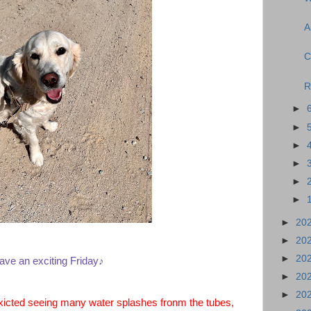
A
C
►
►
►
►
►
►
►
20
►
20
►
20
ave an exciting Friday♪
►
20
►
20
xicted seeing many water splashes fronm the tubes,