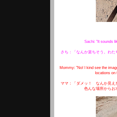
Sachi: "It sounds l
さち：「なんか楽ちそう。わた
Mommy: "No! I kind see the image 
locations on 
ママ：「ダメッ！ なんか見え
色んな場所からお