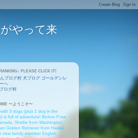
バーがやって来
RANKING♪ PLEASE CLICK IT!
ブログ村
OME 〜ようこそ〜
 with 3 dogs (plus 1 dog in the
 is full of adventure! Bichon Frise
anada, Sheltie from Washington,
an Golden Retriever from Hawaii,
r new family member English