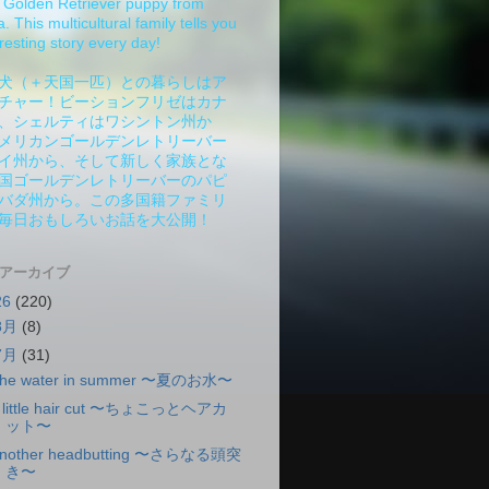
Golden Retriever puppy from
 This multicultural family tells you
resting story every day!
犬（＋天国一匹）との暮らしはア
チャー！ビーションフリゼはカナ
、シェルティはワシントン州か
メリカンゴールデンレトリーバー
イ州から、そして新しく家族とな
国ゴールデンレトリーバーのパピ
バダ州から。この多国籍ファミリ
毎日おもしろいお話を大公開！
 アーカイブ
26
(220)
8月
(8)
7月
(31)
he water in summer 〜夏のお水〜
 little hair cut 〜ちょこっとヘアカ
ット〜
nother headbutting 〜さらなる頭突
き〜