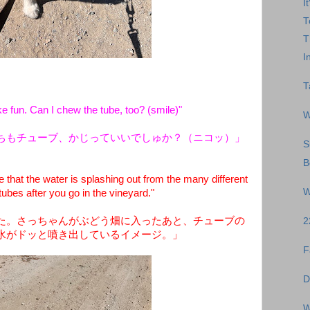
I
T
T
I
T
ike fun. Can I chew the tube, too? (smile)"
W
ちもチューブ、かじっていいでしゅか？（ニコッ）」
S
B
that the water is splashing out from the many different
W
tubes after you go in the vineyard."
た。さっちゃんがぶどう畑に入ったあと、チューブの
2
水がドッと噴き出しているイメージ。」
F
D
W