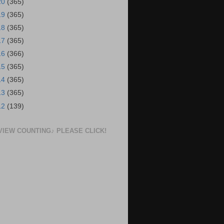
20
(365)
19
(365)
18
(365)
17
(365)
16
(366)
15
(365)
14
(365)
13
(365)
12
(139)
VIEW COUNTING♪ PLEASE CLICK!