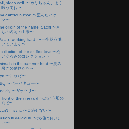
ali, sleep well. 〜カリちゃん、よく
眠ってね〜
he dented bucket 〜歪んだバケ
ツ〜
he origin of the name, Sachi 〜さ
ちの名前の由来〜
e are working hard. 〜一生懸命働
いています〜
 collection of the stuffed toys 〜ぬ
いぐるみのコレクション〜
nimals in the summer heat 〜夏の
暑さの動物たち〜
Nyo 〜にゃだ〜
BBQ 〜バーベキュー〜
eavily 〜ガッツリ〜
n front of the vineyard 〜ぶどう畑の
前で〜
 can't miss it. 〜見逃せない〜
aikon is delicious. 〜大根はおいし
い〜