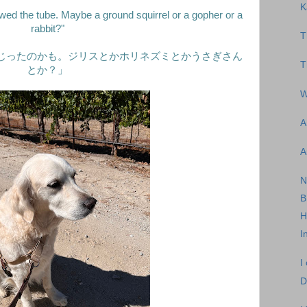
K
ed the tube. Maybe a ground squirrel or a gopher or a
rabbit?"
T
じったのかも。ジリスとかホリネズミとかうさぎさん
T
とか？」
W
A
A
H
I
I
D