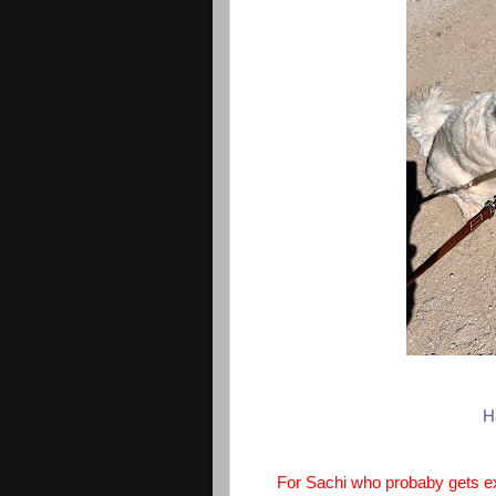
H
For Sachi who probaby gets e