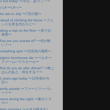
t's hot today! 〜今日、あつっ！〜
o LA 〜LAへ〜
he rain in July 〜7月の雨〜
nstead of climbing the fence 〜フェ
ンスを登る代わりに〜
aking a nap on the floor 〜床でお
昼寝〜
hat are you scared of? 〜何が怖
い？〜
unbathing spot 〜日光浴の場所〜
elgium farmhouse ale 〜ベルギー
ファームハウスエール〜
hat do you do after dinner? 〜晩ご
はんのあと、何をする？〜
2 years ago today 〜22年前の今
日〜
amily parade 〜ファーミリーパレ
ード〜
rama during the night 〜夜のドラ
マ〜
ater splashes 〜お水が噴き出し