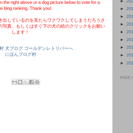
►
20
 the right above or a dog picture below to vote for a
e blog ranking. Thank you!
►
20
►
20
き出しているのを見たらワクワクしてしまうだろうさ
►
20
の写真、もしくはすぐ下の犬の絵のクリックをお願い
します！
►
20
►
20
►
20
にほんブログ村
►
20
►
20
PAGE 