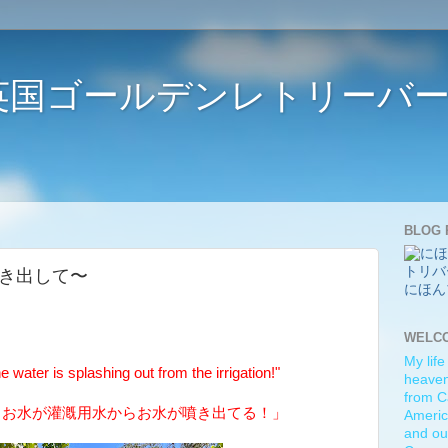
ife 〜英国ゴールデンレトリー
BLOG 
水が噴き出して〜
にほん
WELC
My life
ater is splashing out from the irrigation!"
heaven)
from C
！お水が灌漑用水からお水が噴き出てる！」
Americ
and ou