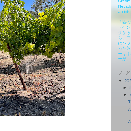
Cream 
Nevada.
an inte
３匹の
ドベン
ダから
ら、ア
はハワ
った英
ーはネ
ーが、
ブログ
▼
20
►
▼
T
A
A