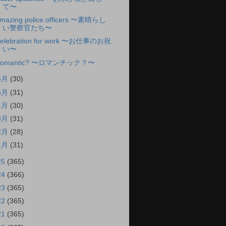
て〜
mazing police officers 〜素晴らし
い警察官たち〜
elebration for work 〜お仕事のお祝
い〜
Romantic? 〜ロマンチック？〜
6月
(30)
5月
(31)
4月
(30)
3月
(31)
2月
(28)
1月
(31)
25
(365)
24
(366)
23
(365)
22
(365)
21
(365)