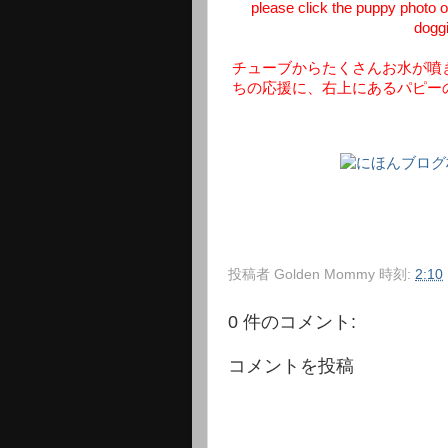
please click the puppy photo on
doggi
チューブからたくさんお水が噴
ちの応援に、右上にあるパピー
投稿者
Golden Mommy
時刻:
2:10
0 件のコメント:
コメントを投稿