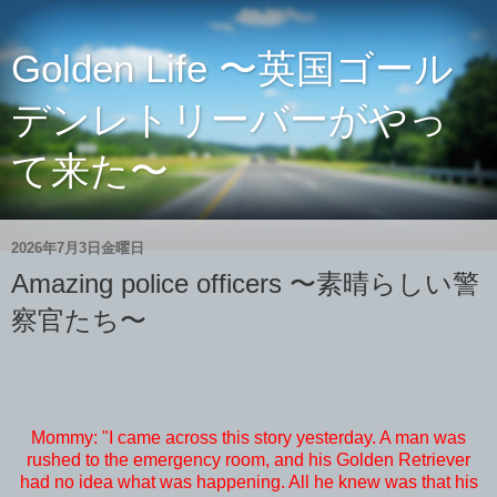
Golden Life 〜英国ゴール
デンレトリーバーがやっ
て来た〜
2026年7月3日金曜日
Amazing police officers 〜素晴らしい警
察官たち〜
Mommy: "
I came across this story yesterday. A man was
rushed to the emergency room, and his Golden Retriever
had no idea what was happening. All he knew was that his