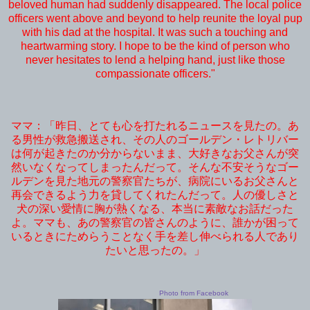
beloved human had suddenly disappeared.
The local police
officers went above and beyond to help reunite the loyal pup
with his dad at the hospital. It was such a touching and
heartwarming story.
I hope to be the kind of person who
never hesitates to lend a helping hand, just like those
compassionate officers.
"
ママ：「
昨日、とても心を打たれるニュースを見たの。
あ
る男性が救急搬送され、その人のゴールデン・レトリバー
は何が起きたのか分からないまま、大好きなお父さんが突
然いなくなってしまったんだって。
そんな不安そうなゴー
ルデンを見た地元の警察官たちが、病院にいるお父さんと
再会できるよう力を貸してくれたんだって。
人の優しさと
犬の深い愛情に胸が熱くなる、本当に素敵なお話だった
よ。
ママも、あの警察官の皆さんのように、誰かが困って
いるときにためらうことなく手を差し伸べられる人であり
たいと思ったの。」
Photo from Facebook