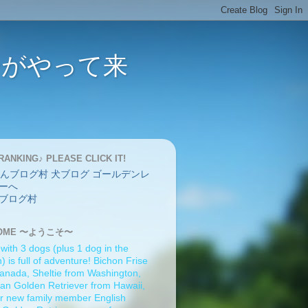
バーがやって来
RANKING♪ PLEASE CLICK IT!
ブログ村
OME 〜ようこそ〜
 with 3 dogs (plus 1 dog in the
 is full of adventure! Bichon Frise
anada, Sheltie from Washington,
an Golden Retriever from Hawaii,
r new family member English