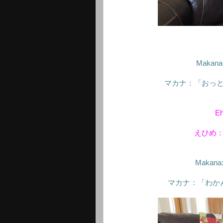
Makana: 
マカナ：「おっ
Eh
えひめ
Makana: "
マカナ：「わか