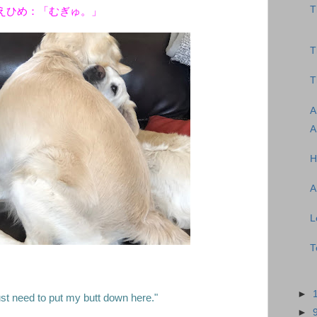
T
えひめ：「むぎゅ。」
T
T
A
A
H
A
L
T
►
ust need to put my butt down here."
►