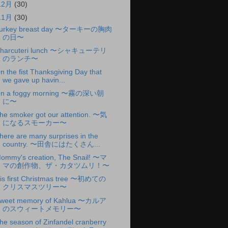
12月
(30)
11月
(30)
urkey breast day 〜ターキーの胸肉
の日〜
harcuteri lunch 〜シャキューテリ
のランチ〜
n the fist Thanksgiving Day that
we gave up havin...
n a foggy morning 〜霧の深い朝
に〜
he smoker got our attention. 〜気
になるスモーカー〜
here are many surprises in the
country. 〜田舎にはたくさん...
ommy's creation, The Snail! 〜マ
マの創作物、ザ・カタツムリ！〜
is first Christmas tree 〜初めての
クリスマスツリー〜
weet memory of Kahlua 〜カルア
のスウィートメモリー〜
he season of Zinfandel cranberry