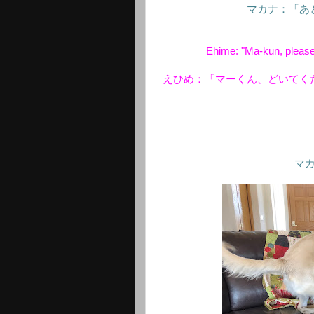
マカナ：「あ
Ehime: "Ma-kun, please
えひめ：「マーくん、どいてく
マ