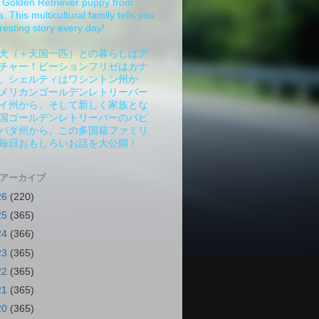
Golden Retriever puppy from
 This multicultural family tells you
resting story every day!
犬（＋天国一匹）との暮らしはア
チャー！ビーションフリゼはカナ
、シェルティはワシントン州か
メリカンゴールデンレトリーバー
イ州から、そして新しく家族とな
国ゴールデンレトリーバーのパピ
バダ州から。この多国籍ファミリ
毎日おもしろいお話を大公開！
 アーカイブ
26
(220)
25
(365)
24
(366)
23
(365)
22
(365)
21
(365)
20
(365)