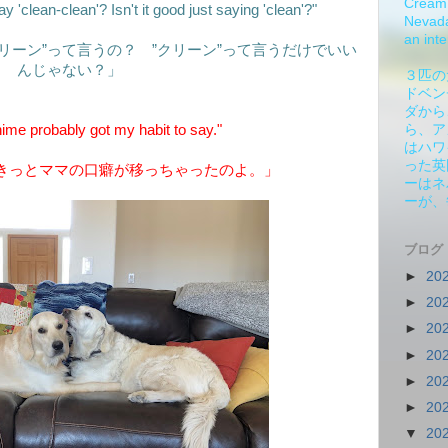
Cream 
clean-clean'? Isn't it good just saying 'clean'?"
Nevada.
an inte
リーン”って言うの？ ”クリーン”って言うだけでいい
んじゃない？」
３匹の
ドベン
ダから
e probably got my habit to say."
ら、ア
はハワ
った英
きっとママの口癖が移っちゃったのよ。」
ーはネ
ーが、
ブログ
►
20
►
20
►
20
►
20
►
20
►
20
▼
20