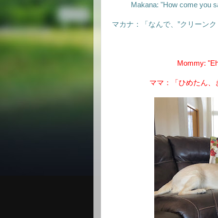
Makana: "How come you say '
マカナ：「なんで、”クリーンク
Mommy: "Ehim
ママ：「ひめたん、