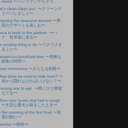
sauce 〜ジンファンデルクラ...
et's clean-clean you. 〜クリーンク
リーンしましょ〜
njoying the seasonal dessert 〜季
節のデザートを楽しむ〜
ana is back to the pasture. 〜ハ
ナ、牧草場に戻る〜
n exciting thing to do 〜ワクワクす
ること〜
angerous breakfast time 〜危険な
朝食の時間〜
ore restrictions 〜さらなる制限〜
hat does he need to hide from? 〜
何から隠れなければいけない？〜
 wrong one to ask. 〜聞くひと間違
えてる〜
hen your lovely dog had a cough
〜大切な愛犬が咳をしたとき〜
n the morning of the first frost 〜初
霜の朝に〜
ekisho 〜関所〜