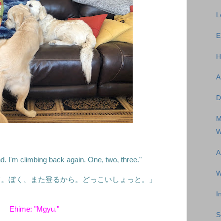
L
E
H
A
D
M
W
A
. I'm climbing back again. One, two, three."
W
て。ぼく、また登るから。どっこいしょっと。」
I
Ehime: "Mgyu."
S