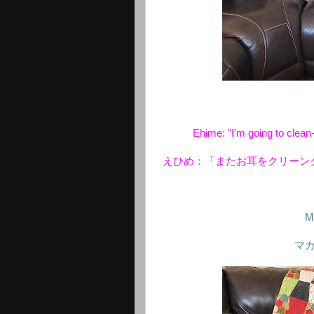
Ehime: "I'm going to clean-
えひめ：「またお耳をクリーン
Ma
マ