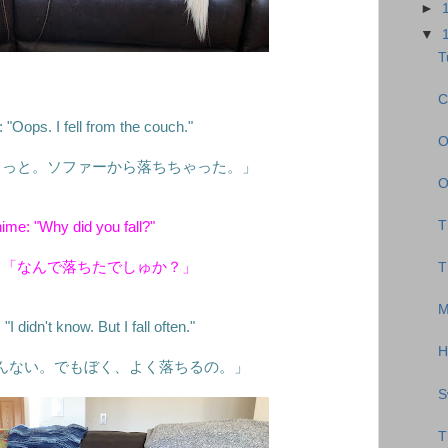
►
▼
T
C
"Oops. I fell from the couch."
O
とっと。ソファーから落ちちゃった。」
O
T
ime: "Why did you fall?"
：「なんで落ちたでしゅか？」
T
M
I didn't know. But I fall often."
H
んない。でもぼく、よく落ちるの。」
S
T