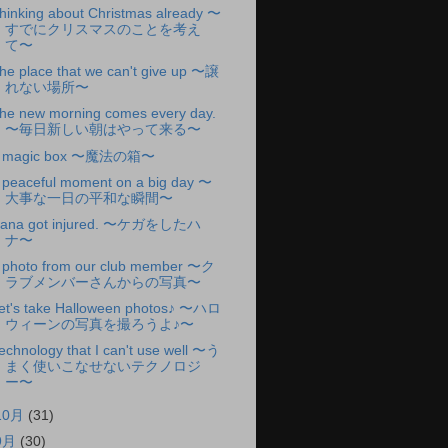
hinking about Christmas already 〜
すでにクリスマスのことを考え
て〜
he place that we can't give up 〜譲
れない場所〜
he new morning comes every day.
〜毎日新しい朝はやって来る〜
 magic box 〜魔法の箱〜
 peaceful moment on a big day 〜
大事な一日の平和な瞬間〜
ana got injured. 〜ケガをしたハ
ナ〜
 photo from our club member 〜ク
ラブメンバーさんからの写真〜
et's take Halloween photos♪ 〜ハロ
ウィーンの写真を撮ろうよ♪〜
echnology that I can't use well 〜う
まく使いこなせないテクノロジ
ー〜
10月
(31)
9月
(30)