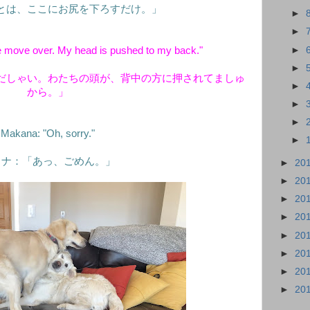
とは、ここにお尻を下ろすだけ。」
►
►
►
 move over. My head is pushed to my back."
►
だしゃい。わたちの頭が、背中の方に押されてましゅ
►
から。」
►
►
Makana: "Oh, sorry."
►
カナ：「あっ、ごめん。」
►
20
►
20
►
20
►
20
►
20
►
20
►
20
►
20