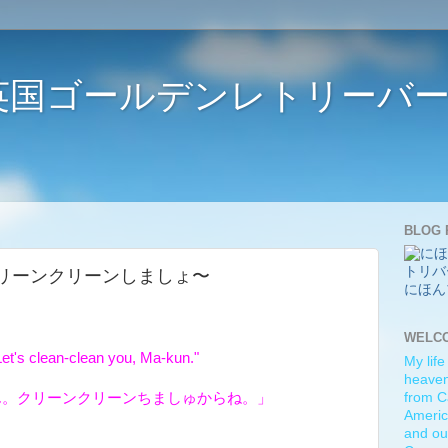
ife 〜英国ゴールデンレトリー
BLOG 
you. 〜クリーンクリーンしましょ〜
にほん
WELC
et's clean-clean you, Ma-kun."
My life
heaven)
ん。クリーンクリーンちましゅからね。」
from C
Americ
and ou