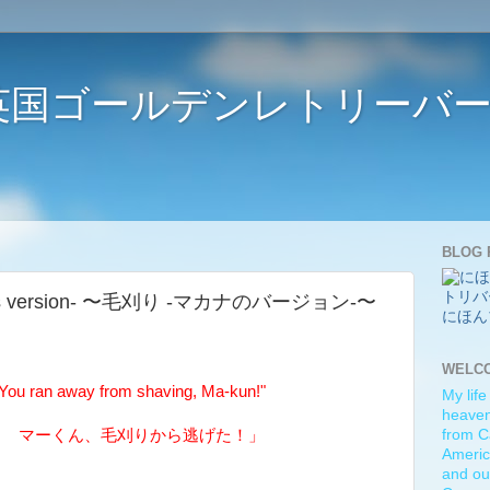
ife 〜英国ゴールデンレトリー
BLOG 
kana's version- 〜毛刈り -マカナのバージョン-〜
にほん
WELC
ou ran away from shaving, Ma-kun!"
My life
heaven)
！ マーくん、毛刈りから逃げた！」
from C
Americ
and ou