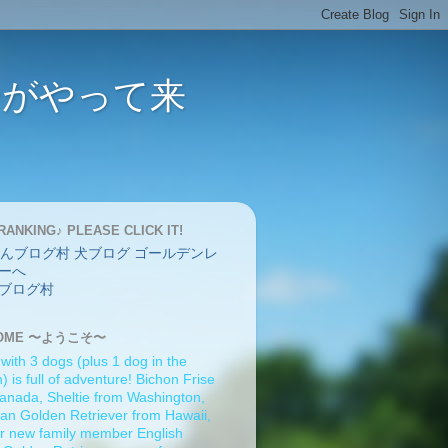
バーがやって来
RANKING♪ PLEASE CLICK IT!
ブログ村
OME 〜ようこそ〜
 with 3 dogs (plus 1 dog in the
 is full of adventure! Bichon Frise
anada, Sheltie from Washington,
an Golden Retriever from Hawaii,
r new family member English