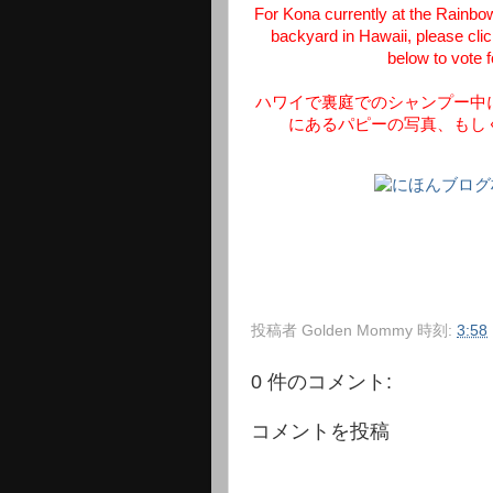
For Kona currently at the Rainb
backyard in Hawaii, please clic
below to vote 
ハワイで裏庭でのシャンプー中
にあるパピーの写真、もし
投稿者
Golden Mommy
時刻:
3:58
0 件のコメント:
コメントを投稿