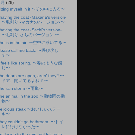
2月
(28)
itting myself in it 〜その中に入る〜
having the coat -Makana's version-
〜毛刈り -マカナのバージョン-〜
having the coat -Sachi's version-
〜毛刈り-さちのバージョン-〜
he is in the air. 〜空中に浮いてる〜
lease call me back. 〜呼び戻し
て〜
t feels like spring. 〜春のような感
じ〜
he doors are open, aren' they? 〜
ドア、開いてるよね？〜
he rain storm 〜雨嵐〜
he animal in the zoo 〜動物園の動
物〜
elicious steak 〜おいしいステー
キ〜
hey couldn't go bathroom. 〜トイ
レに行けなかった〜
ot losing to the rain, not losing to