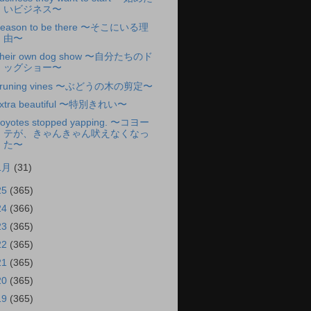
いビジネス〜
eason to be there 〜そこにいる理
由〜
heir own dog show 〜自分たちのド
ッグショー〜
runing vines 〜ぶどうの木の剪定〜
xtra beautiful 〜特別きれい〜
oyotes stopped yapping. 〜コヨー
テが、きゃんきゃん吠えなくなっ
た〜
1月
(31)
25
(365)
24
(366)
23
(365)
22
(365)
21
(365)
20
(365)
19
(365)