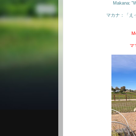
Makana: "Wel
マカナ：「え
Mo
マ