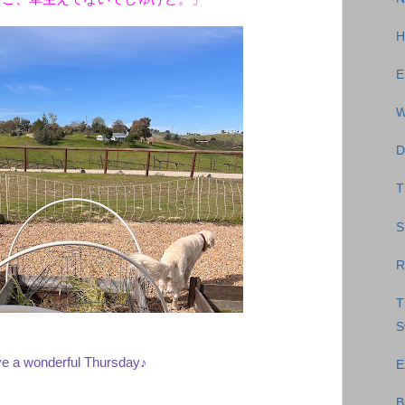
H
E
W
D
T
S
R
T
S
e a wonderful Thursday♪
E
B