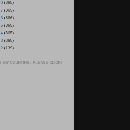
18
(365)
17
(365)
16
(366)
15
(365)
14
(365)
13
(365)
12
(139)
VIEW COUNTING♪ PLEASE CLICK!