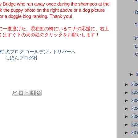
ow Bridge who ran away once during the shampoo at the
k the puppy photo on the right above or a dog picture
R
for a doggie blog ranking. Thank you!
T
に一度逃げた、現在虹の橋にいるコナの応援に、右上
くはすぐ下の犬の絵のクリックをお願いします！
P
E
C
にほんブログ村
►
►
20
►
20
►
20
►
20
►
20
►
20
►
20