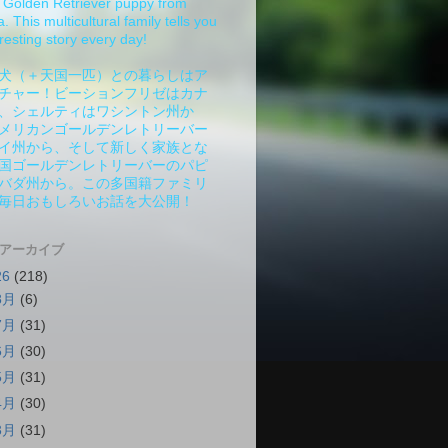
Golden Retriever puppy from
 This multicultural family tells you
resting story every day!
犬（＋天国一匹）との暮らしはア
チャー！ビーションフリゼはカナ
、シェルティはワシントン州か
メリカンゴールデンレトリーバー
イ州から、そして新しく家族とな
国ゴールデンレトリーバーのパピ
バダ州から。この多国籍ファミリ
毎日おもしろいお話を大公開！
 アーカイブ
26
(218)
8月
(6)
7月
(31)
6月
(30)
5月
(31)
4月
(30)
3月
(31)