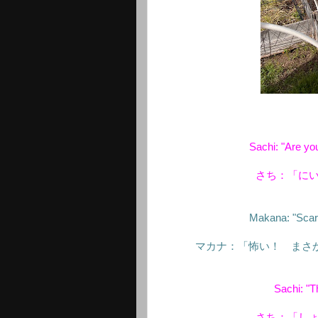
Sachi: "Are yo
さち：「に
Makana: "Scared
マカナ：「怖い！ まさ
Sachi: "T
さち：「し