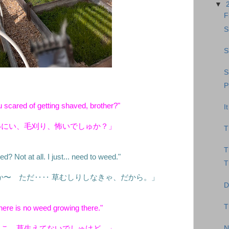
▼
F
S
S
S
P
u scared of getting shaved, brother?"
I
いにい、毛刈り、怖いでしゅか？」
T
T
? Not at all. I just... need to weed."
T
か〜 ただ‥‥ 草むしりしなきゃ、だから。」
D
T
here is no weed growing there."
N
ょこ、草生えてないでしゅけど。」