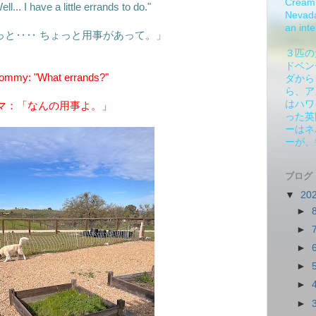
Cream 
l... I have a little errands to do."
Nevada.
an inte
っと‥‥ ちょっと用事があって。」
３匹の
ドベン
mmy: "What errands?"
ダから
ら、ア
はハワ
マ：「なんの用事よ。」
った英
ーはネ
ーが、
ブログ
▼
20
►
►
►
►
►
►