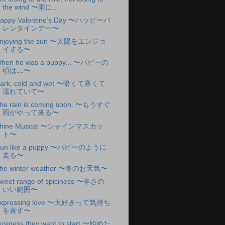
the wind 〜雨に...
appy Valentine's Day 〜ハッピーバ
レンタインデー〜
njoying the sun 〜太陽をエンジョ
イする〜
hen he was a puppy... 〜パピーの
頃は‥‥〜
ark, cold and wet 〜暗くて寒くて
濡れていて〜
he rain is coming soon. 〜もうすぐ
雨がやって来る〜
hine Muscat 〜シャインマスカッ
ト〜
un like a puppy 〜パピーのように
走る〜
he winter weather 〜冬のお天気〜
weet range of spiciness 〜辛さの
いい範囲〜
xpressing love 〜大好きって気持ち
を表す〜
usiness they want to start 〜始めた