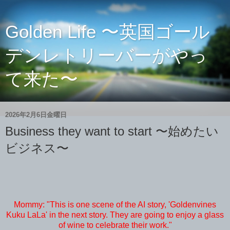
Golden Life 〜英国ゴール
デンレトリーバーがやっ
て来た〜
2026年2月6日金曜日
Business they want to start 〜始めたい
ビジネス〜
Mommy: "This is one scene of the AI story, 'Goldenvines
Kuku LaLa' in the next story. They are going to enjoy a glass
of wine to celebrate their work."