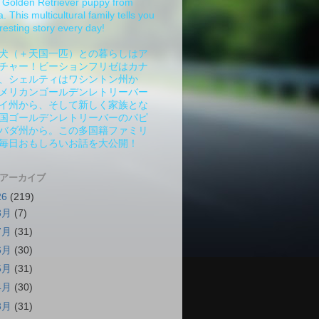
Golden Retriever puppy from
 This multicultural family tells you
resting story every day!
犬（＋天国一匹）との暮らしはア
チャー！ビーションフリゼはカナ
、シェルティはワシントン州か
メリカンゴールデンレトリーバー
イ州から、そして新しく家族とな
国ゴールデンレトリーバーのパピ
バダ州から。この多国籍ファミリ
毎日おもしろいお話を大公開！
 アーカイブ
26
(219)
8月
(7)
7月
(31)
6月
(30)
5月
(31)
4月
(30)
3月
(31)