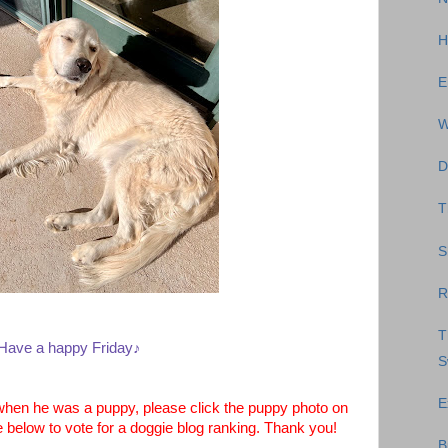
H
E
W
D
T
S
R
T
Have a happy Friday♪
S
E
hen he was a puppy, please click the puppy photo on
e below to vote for a doggie blog ranking. Thank you!
B