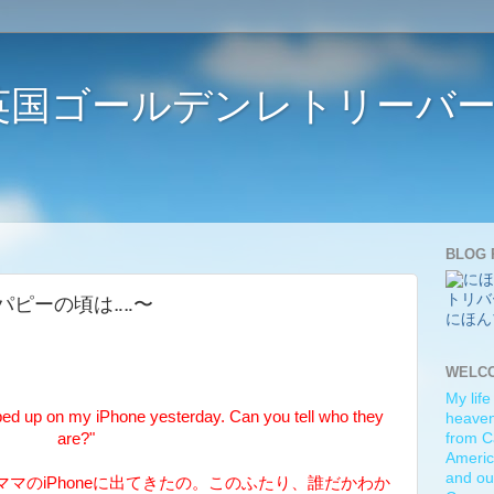
ife 〜英国ゴールデンレトリー
BLOG 
.. 〜パピーの頃は‥‥〜
にほん
WELC
My life
d up on my iPhone yesterday. Can you tell who they
heaven)
are?"
from C
Americ
and ou
マのiPhoneに出てきたの。このふたり、誰だかわか