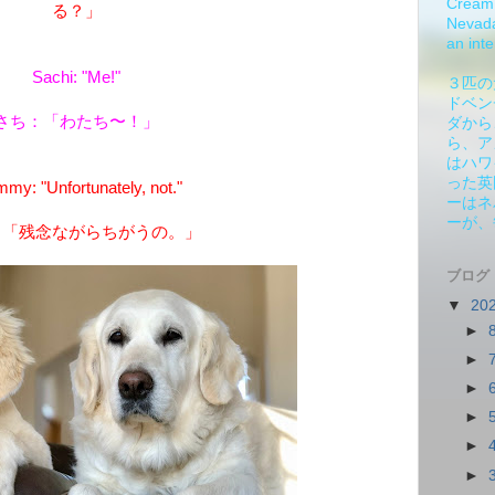
Cream 
る？」
Nevada.
an inte
Sachi: "Me!"
３匹の
ドベン
さち：「わたち〜！」
ダから
ら、ア
はハワ
った英
my: "Unfortunately, not."
ーはネ
ーが、
：「残念ながらちがうの。」
ブログ
▼
20
►
►
►
►
►
►