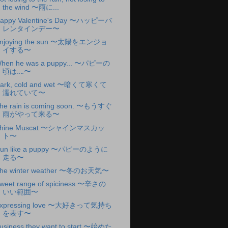
the wind 〜雨に...
appy Valentine's Day 〜ハッピーバ
レンタインデー〜
njoying the sun 〜太陽をエンジョ
イする〜
hen he was a puppy... 〜パピーの
頃は‥‥〜
ark, cold and wet 〜暗くて寒くて
濡れていて〜
he rain is coming soon. 〜もうすぐ
雨がやって来る〜
hine Muscat 〜シャインマスカッ
ト〜
un like a puppy 〜パピーのように
走る〜
he winter weather 〜冬のお天気〜
weet range of spiciness 〜辛さの
いい範囲〜
xpressing love 〜大好きって気持ち
を表す〜
usiness they want to start 〜始めた