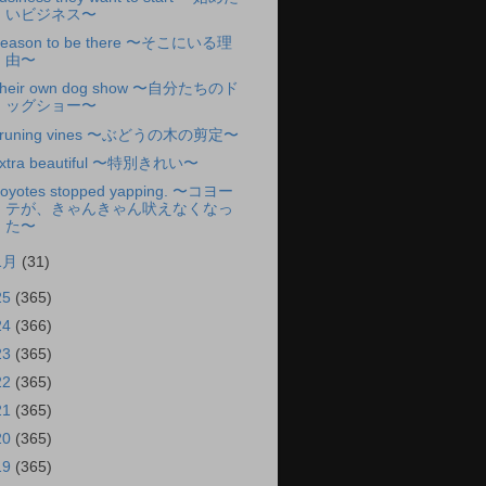
いビジネス〜
eason to be there 〜そこにいる理
由〜
heir own dog show 〜自分たちのド
ッグショー〜
runing vines 〜ぶどうの木の剪定〜
xtra beautiful 〜特別きれい〜
oyotes stopped yapping. 〜コヨー
テが、きゃんきゃん吠えなくなっ
た〜
1月
(31)
25
(365)
24
(366)
23
(365)
22
(365)
21
(365)
20
(365)
19
(365)