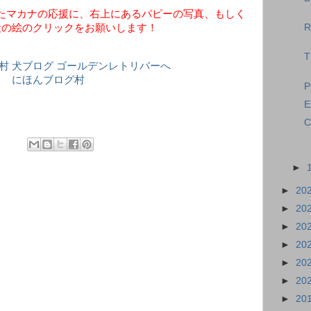
たマカナの応援に、右上にあるパピーの写真、もしく
犬の絵のクリックをお願いします！
R
T
にほんブログ村
P
E
C
►
►
20
►
20
►
20
►
20
►
20
►
20
►
20