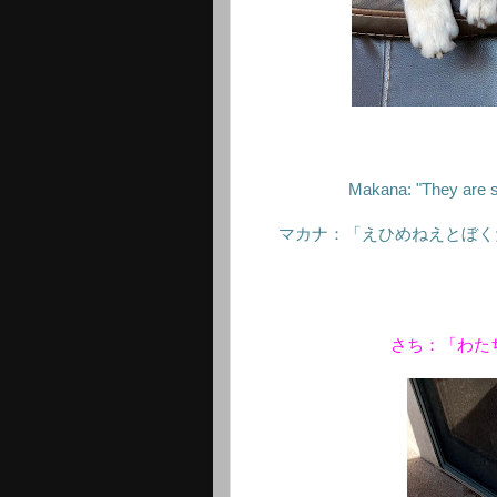
Makana: "They are s
マカナ：「えひめねえとぼく
さち：「わた