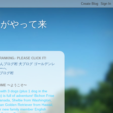
バーがやって来
RANKING♪ PLEASE CLICK IT!
ブログ村
OME 〜ようこそ〜
 with 3 dogs (plus 1 dog in the
 is full of adventure! Bichon Frise
anada, Sheltie from Washington,
an Golden Retriever from Hawaii,
r new family member English