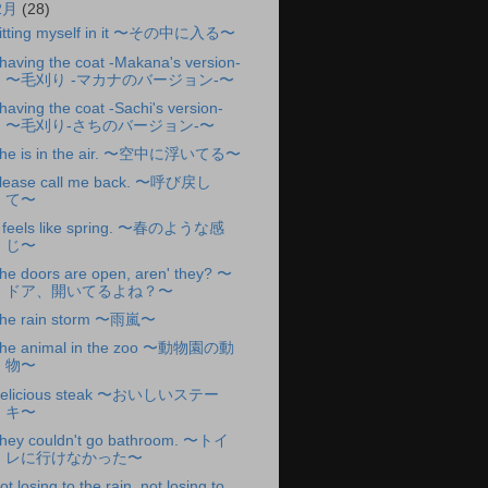
2月
(28)
itting myself in it 〜その中に入る〜
having the coat -Makana's version-
〜毛刈り -マカナのバージョン-〜
having the coat -Sachi's version-
〜毛刈り-さちのバージョン-〜
he is in the air. 〜空中に浮いてる〜
lease call me back. 〜呼び戻し
て〜
t feels like spring. 〜春のような感
じ〜
he doors are open, aren' they? 〜
ドア、開いてるよね？〜
he rain storm 〜雨嵐〜
he animal in the zoo 〜動物園の動
物〜
elicious steak 〜おいしいステー
キ〜
hey couldn't go bathroom. 〜トイ
レに行けなかった〜
ot losing to the rain, not losing to