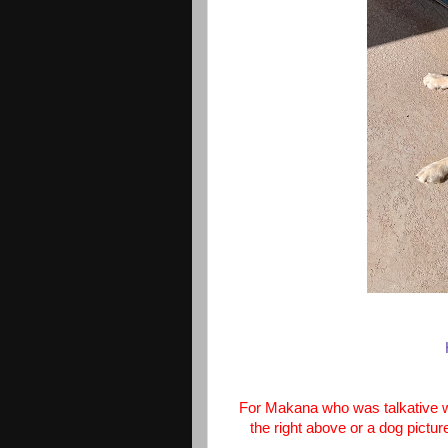
For Makana who was talkative w
the right above or a dog pictur