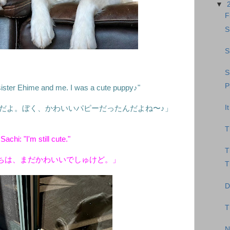
▼
F
S
S
S
P
ister Ehime and me. I was a cute puppy♪"
I
だよ。ぼく、かわいいパピーだったんだよね〜♪」
T
Sachi: "I'm still cute."
T
ちは、まだかわいいでしゅけど。」
T
D
T
N