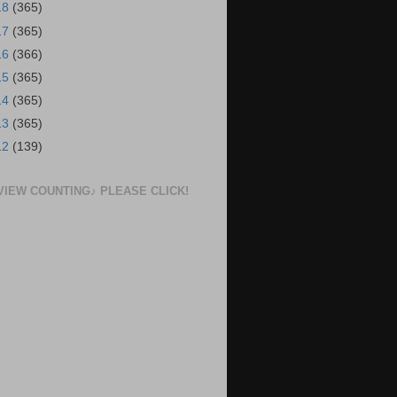
18
(365)
17
(365)
16
(366)
15
(365)
14
(365)
13
(365)
12
(139)
VIEW COUNTING♪ PLEASE CLICK!