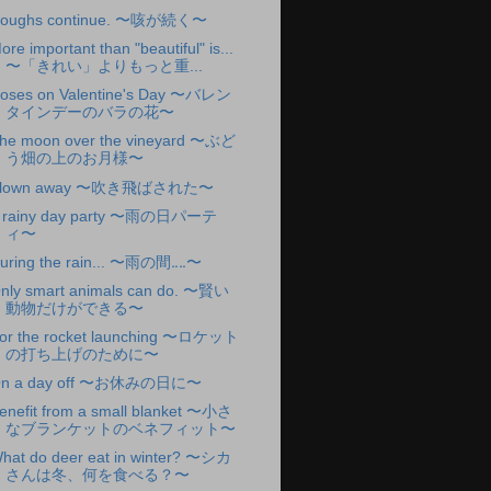
oughs continue. 〜咳が続く〜
ore important than "beautiful" is...
〜「きれい」よりもっと重...
oses on Valentine's Day 〜バレン
タインデーのバラの花〜
he moon over the vineyard 〜ぶど
う畑の上のお月様〜
lown away 〜吹き飛ばされた〜
 rainy day party 〜雨の日パーテ
ィ〜
uring the rain... 〜雨の間‥‥〜
nly smart animals can do. 〜賢い
動物だけができる〜
or the rocket launching 〜ロケット
の打ち上げのために〜
n a day off 〜お休みの日に〜
enefit from a small blanket 〜小さ
なブランケットのベネフィット〜
hat do deer eat in winter? 〜シカ
さんは冬、何を食べる？〜