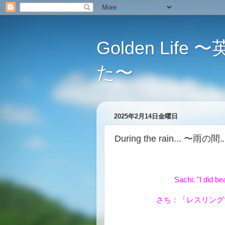
Golden L
た〜
2025年2月14日金曜日
During the rain... 〜雨の間
Sachi: "I did b
さち：「レスリング