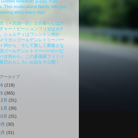
Golden Retriever puppy from
 This multicultural family tells you
resting story every day!
犬（＋天国一匹）との暮らしはア
チャー！ビーションフリゼはカナ
、シェルティはワシントン州か
メリカンゴールデンレトリーバー
イ州から、そして新しく家族とな
国ゴールデンレトリーバーのパピ
バダ州から。この多国籍ファミリ
毎日おもしろいお話を大公開！
 アーカイブ
26
(218)
25
(365)
12月
(31)
11月
(30)
10月
(31)
9月
(30)
8月
(31)