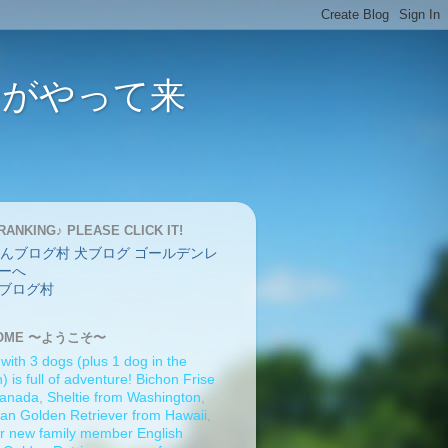
バーがやって来
RANKING♪ PLEASE CLICK IT!
ブログ村
OME 〜ようこそ〜
 with 3 dogs (plus 1 dog in the
 is full of adventure! Bichon Frise
anada, Sheltie from Washington,
an Golden Retriever from Hawaii,
r new family member English