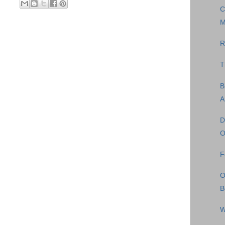
C
M
R
T
B
A
D
O
F
O
B
W