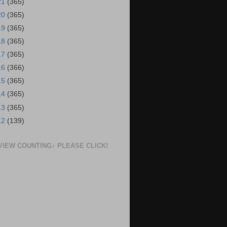
21
(365)
20
(365)
19
(365)
18
(365)
17
(365)
16
(366)
15
(365)
14
(365)
13
(365)
12
(139)
VIEW COUNTING♪ PLEASE CLICK!