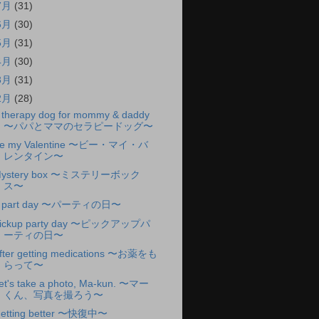
7月
(31)
6月
(30)
5月
(31)
4月
(30)
3月
(31)
2月
(28)
 therapy dog for mommy & daddy
〜パパとママのセラピードッグ〜
e my Valentine 〜ビー・マイ・バ
レンタイン〜
ystery box 〜ミステリーボック
ス〜
 part day 〜パーティの日〜
ickup party day 〜ピックアップパ
ーティの日〜
fter getting medications 〜お薬をも
らって〜
et's take a photo, Ma-kun. 〜マー
くん、写真を撮ろう〜
etting better 〜快復中〜