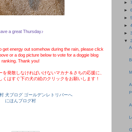
►
►
►
►
ave a great Thursday♪
►
▼
A
get energy out somehow during the rain, please click
bove or a dog picture below to vote for a doggie blog
B
ranking. Thank you!
M
ーを発散しなければいけないマカナ＆さちの応援に、
しくはすぐ下の犬の絵のクリックをお願いします！
A
P
にほんブログ村
A
L
G