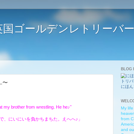
ife 〜英国ゴールデンレトリー
BLOG 
‥‥〜
にほん
WELC
eat my brother from wrestling. He he♪"
My life
heaven)
で、にいにいを負かちまちた。えへへ♪」
from C
Americ
and ou