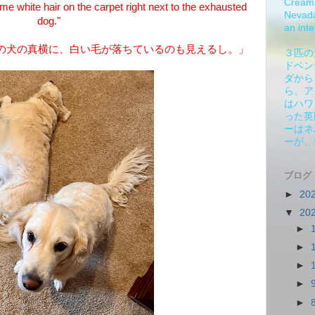
Cream 
ome white hair on the carpet right next to the exhausted
Nevada.
dog."
an inte
の犬の真横に、白い毛が落ちているのも見えるし。」
３匹の
ドベン
ダから
ら、ア
はハワ
った英
ーはネ
ーが、
ブログ
►
20
▼
20
►
►
►
►
►