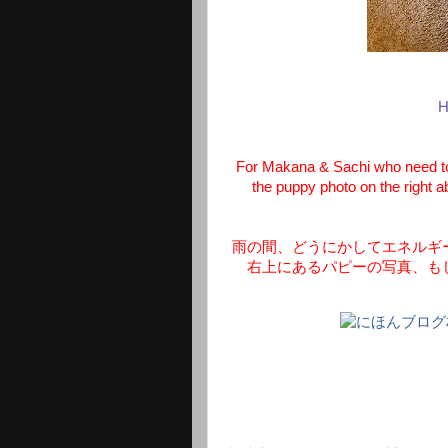
H
For Makana & Sachi who need to 
the puppy photo on the right a
雨の間、どうにかしてエネルギ
右上にあるパピーの写真、も