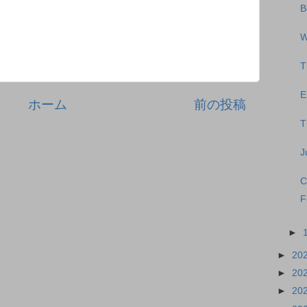
B
W
T
E
ホーム
前の投稿
T
J
C
F
►
►
20
►
20
►
20