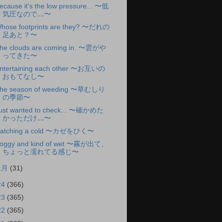
ecause it's the low pressure... 〜低
気圧なので‥‥〜
hose footprints are they? 〜だれの
足あと？〜
he clouds are coming in. 〜雲がや
ってきた〜
ntertaining each other 〜お互いの
おもてなし〜
he season of weeding 〜草むしり
の季節〜
ust wanted to check... 〜確かめた
かっただけ‥‥〜
atching a cold 〜カゼをひく〜
oggy and kind of wet 〜霧が出て、
ちょっと濡れてる感じ〜
1月
(31)
24
(366)
23
(365)
22
(365)