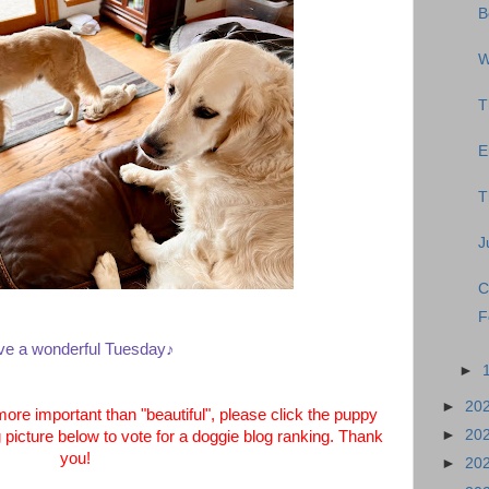
B
W
T
E
T
J
C
F
e a wonderful Tuesday♪
►
►
20
more important than "beautiful", please click the puppy
►
20
 picture below to vote for a doggie blog ranking. Thank
you!
►
20