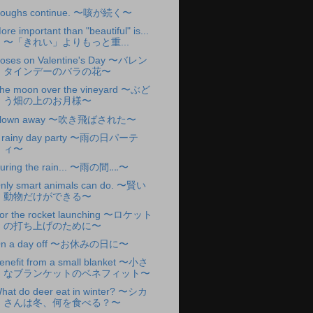
oughs continue. 〜咳が続く〜
ore important than "beautiful" is...
〜「きれい」よりもっと重...
oses on Valentine's Day 〜バレン
タインデーのバラの花〜
he moon over the vineyard 〜ぶど
う畑の上のお月様〜
lown away 〜吹き飛ばされた〜
 rainy day party 〜雨の日パーテ
ィ〜
uring the rain... 〜雨の間‥‥〜
nly smart animals can do. 〜賢い
動物だけができる〜
or the rocket launching 〜ロケット
の打ち上げのために〜
n a day off 〜お休みの日に〜
enefit from a small blanket 〜小さ
なブランケットのベネフィット〜
hat do deer eat in winter? 〜シカ
さんは冬、何を食べる？〜