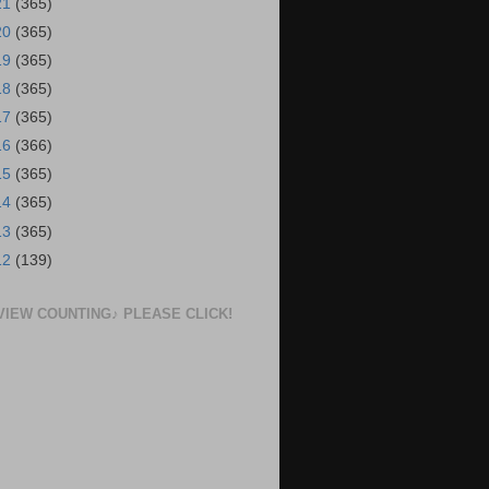
21
(365)
20
(365)
19
(365)
18
(365)
17
(365)
16
(366)
15
(365)
14
(365)
13
(365)
12
(139)
VIEW COUNTING♪ PLEASE CLICK!