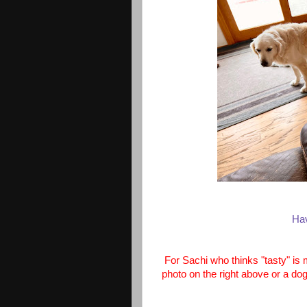
Hav
For Sachi who thinks "tasty" is 
photo on the right above or a dog