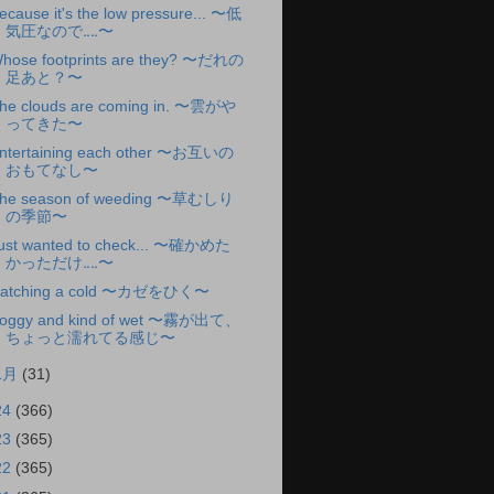
ecause it's the low pressure... 〜低
気圧なので‥‥〜
hose footprints are they? 〜だれの
足あと？〜
he clouds are coming in. 〜雲がや
ってきた〜
ntertaining each other 〜お互いの
おもてなし〜
he season of weeding 〜草むしり
の季節〜
ust wanted to check... 〜確かめた
かっただけ‥‥〜
atching a cold 〜カゼをひく〜
oggy and kind of wet 〜霧が出て、
ちょっと濡れてる感じ〜
1月
(31)
24
(366)
23
(365)
22
(365)