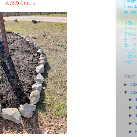
Cream 
んだのよね。」
Nevada.
an inte
３匹の
ドベン
ダから
ら、ア
はハワ
った英
ーはネ
ーが、
ブログ
►
20
▼
20
►
►
►
►
►