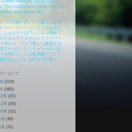
Golden Retriever puppy from
 This multicultural family tells you
resting story every day!
犬（＋天国一匹）との暮らしはア
チャー！ビーションフリゼはカナ
、シェルティはワシントン州か
メリカンゴールデンレトリーバー
イ州から、そして新しく家族とな
国ゴールデンレトリーバーのパピ
バダ州から。この多国籍ファミリ
毎日おもしろいお話を大公開！
 アーカイブ
26
(219)
25
(365)
12月
(31)
11月
(30)
10月
(31)
9月
(30)
8月
(31)