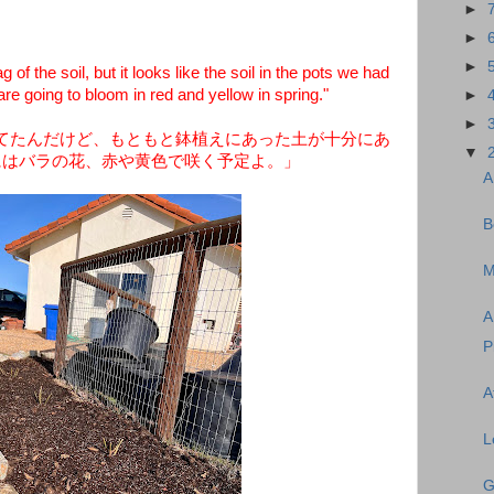
►
►
►
 the soil, but it looks like the soil in the pots we had
e going to bloom in red and yellow in spring."
►
►
てたんだけど、もともと鉢植えにあった土が十分にあ
▼
にはバラの花、赤や黄色で咲く予定よ。」
A
B
M
A
P
A
L
G