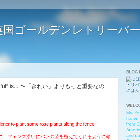
ife 〜英国ゴールデンレトリー
BLOG 
beautiful" is... 〜「きれい」よりもっと重要なの
にほん
WELC
My life
heaven)
ner to plant some rose plants along the fence."
from C
Americ
and ou
に、フェンス沿いにバラの苗を植えてくれるように頼