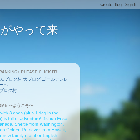
バーがやって来
RANKING♪ PLEASE CLICK IT!
ブログ村
OME 〜ようこそ〜
 with 3 dogs (plus 1 dog in the
 is full of adventure! Bichon Frise
anada, Sheltie from Washington,
an Golden Retriever from Hawaii,
r new family member English