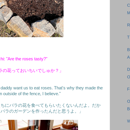
C
M
R
T
B
A
hi: "Are the roses tasty?"
D
ラの花っておいちいでしゅか？」
O
daddy want us to eat roses. That's why they made the
F
 outside of the fence, I believe."
O
たちにバラの花を食べてもらいたくないんだよ。だか
B
にバラのガーデンを作ったんだと思うよ。」
W