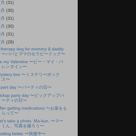
7月
(31)
6月
(30)
5月
(31)
4月
(30)
3月
(31)
2月
(28)
 therapy dog for mommy & daddy
〜パパとママのセラピードッグ〜
e my Valentine 〜ビー・マイ・バ
レンタイン〜
ystery box 〜ミステリーボック
ス〜
 part day 〜パーティの日〜
ickup party day 〜ピックアップパ
ーティの日〜
fter getting medications 〜お薬をも
らって〜
et's take a photo, Ma-kun. 〜マー
くん、写真を撮ろう〜
etting better 〜快復中〜