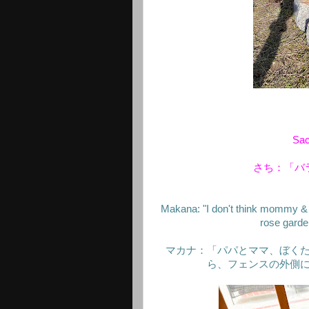
Sac
さち：「バ
Makana: "I don't think mommy & 
rose garden
マカナ：「パパとママ、ぼく
ら、フェンスの外側