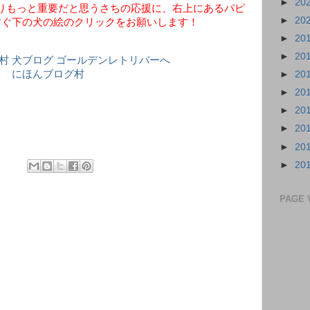
►
20
りもっと重要だと思うさちの応援に、右上にあるパピ
►
20
すぐ下の犬の絵のクリックをお願いします！
►
20
►
20
にほんブログ村
►
20
►
20
►
20
►
20
►
20
►
20
PAGE 