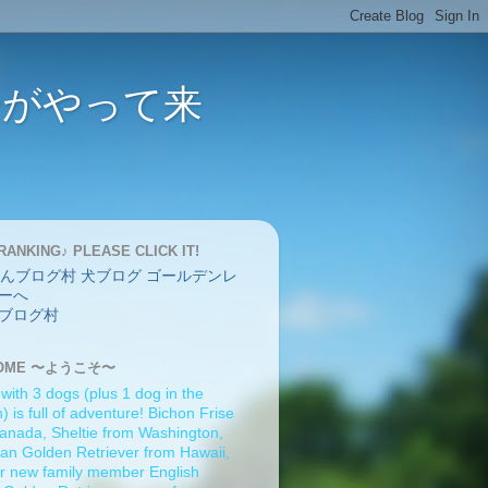
バーがやって来
RANKING♪ PLEASE CLICK IT!
ブログ村
OME 〜ようこそ〜
 with 3 dogs (plus 1 dog in the
 is full of adventure! Bichon Frise
anada, Sheltie from Washington,
an Golden Retriever from Hawaii,
r new family member English