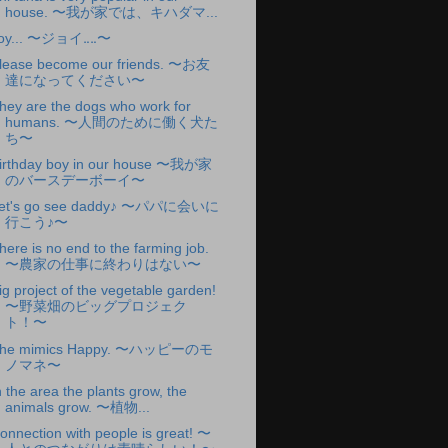
house. 〜我が家では、キハダマ...
oy... 〜ジョイ‥‥〜
lease become our friends. 〜お友
達になってください〜
hey are the dogs who work for
humans. 〜人間のために働く犬た
ち〜
irthday boy in our house 〜我が家
のバースデーボーイ〜
et's go see daddy♪ 〜パパに会いに
行こう♪〜
here is no end to the farming job.
〜農家の仕事に終わりはない〜
ig project of the vegetable garden!
〜野菜畑のビッグプロジェク
ト！〜
he mimics Happy. 〜ハッピーのモ
ノマネ〜
n the area the plants grow, the
animals grow. 〜植物...
onnection with people is great! 〜