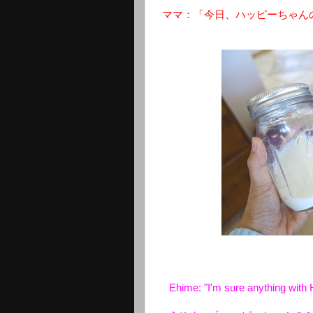
ママ：「今日、ハッピーちゃん
Ehime: "I'm sure anything with H