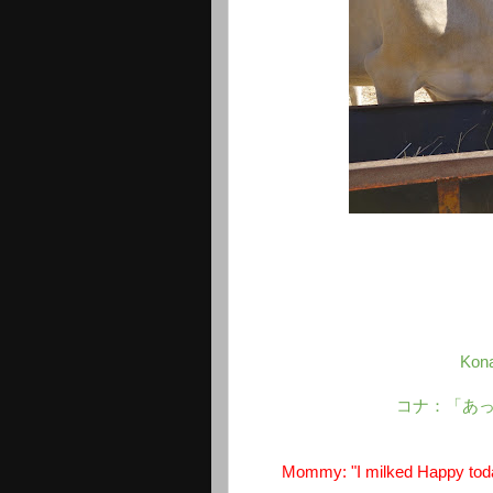
Kona
コナ：「あ
Mommy: "I milked Happy toda