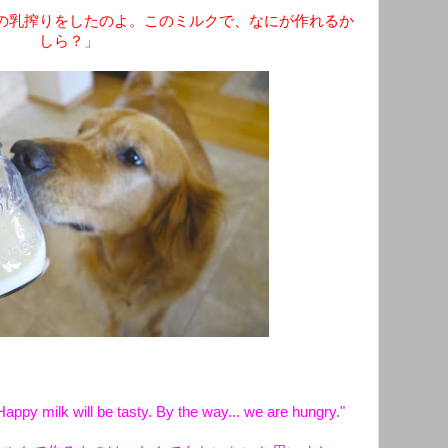
の乳搾りをしたのよ。このミルクで、なにが作れるか
しら？」
appy milk will be tasty. By the way... we are hungry."