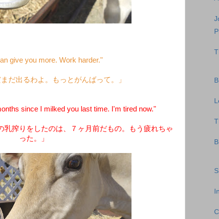
J
P
T
can give you more. Work harder."
だまだ出るわよ。もっとがんばって。」
B
L
ths since I milked you last time. I'm tired now."
T
の乳搾りをしたのは、７ヶ月前だもの。もう疲れちゃ
った。」
B
S
I
C