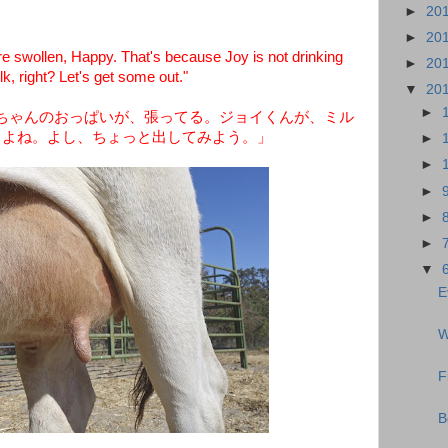
►
20
►
20
e swollen, Happy. That's because Joy is not drinking
►
20
lk, right? Let's get some out."
▼
20
►
ちゃんのおっぱいが、張ってる。ジョイくんが、ミル
らよね。よし、ちょっと出してみよう。」
►
►
►
►
►
▼
E
W
F
B