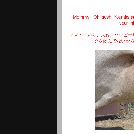
Mommy: "Oh, gosh. Your tits ar
your mi
ママ：「あら、大変。ハッピー
クを飲んでないか