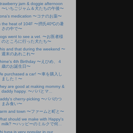
trawberry jam & doggie afternoon
〜いちごジャム＆犬たちの午後〜
ona's medication 〜コナのお薬〜
n the heat of 104F 〜摂氏40℃の暑
さの中で〜
ogs went to see a vet. 〜お医者様
のところに行った犬たち〜
his and that during the weekend 〜
週末のあれこれ〜
hime's 4th Birthday 〜えひめ、４
歳のお誕生日〜
e purchased a car! 〜車を購入し
ました！〜
hey are good at making mommy &
daddy happy. 〜パパとマ...
addy's cherry-picking 〜パパのつ
まみ食い〜
arm and town 〜ファームと町と〜
hat should we make with Happy's
milk? 〜ハッピーのミルクで何...
hi tuna is very popular in our