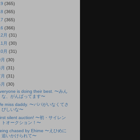
19
(365)
18
(365)
17
(365)
16
(366)
12月
(31)
11月
(30)
10月
(31)
9月
(30)
8月
(31)
7月
(31)
6月
(30)
veryone is doing their best. 〜みん
な、がんばってます〜
e miss daddy. 〜パパがいなくてさ
びしいな〜
irst silent auction! 〜初・サイレン
トオークション！〜
eing chased by Ehime 〜えひめに
追いかけられて〜