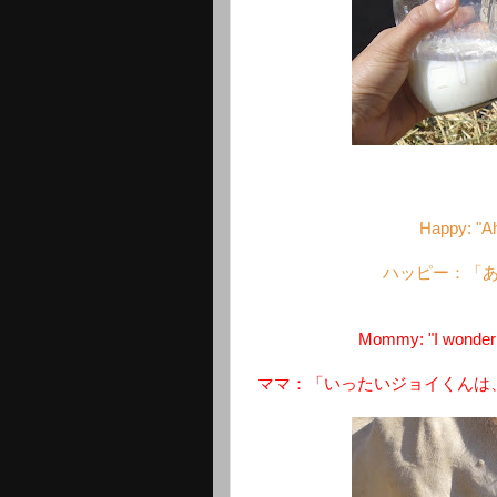
Happy: "Ah
ハッピー：「
Mommy: "I wonder 
ママ：「いったいジョイくんは