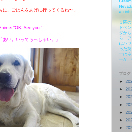
Cream 
Nevada.
ちに、ごはんをあげに行ってくるね〜」
an inte
３匹の
Ehime: "OK. See you."
ドベン
ダから
ら、ア
「あい。いってらっしゃい。」
はハワ
った英
ーはネ
ーが、
ブログ
►
20
►
20
►
20
►
20
►
20
►
20
►
20