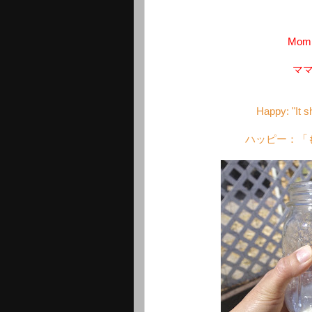
Mommy
マ
Happy: "It 
ハッピー：「