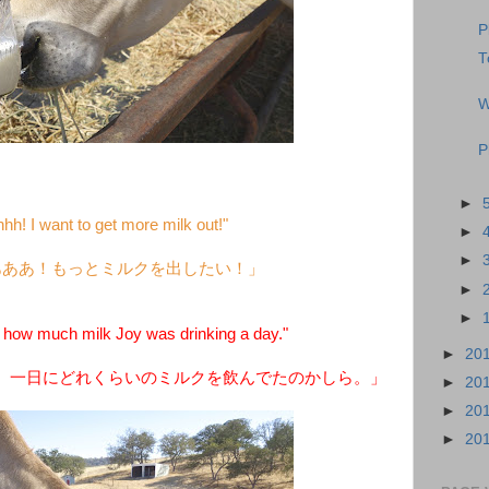
P
T
W
P
►
hh! I want to get more milk out!"
►
►
あああ！もっとミルクを出したい！」
►
►
how much milk Joy was drinking a day."
►
20
、一日にどれくらいのミルクを飲んでたのかしら。」
►
20
►
20
►
20