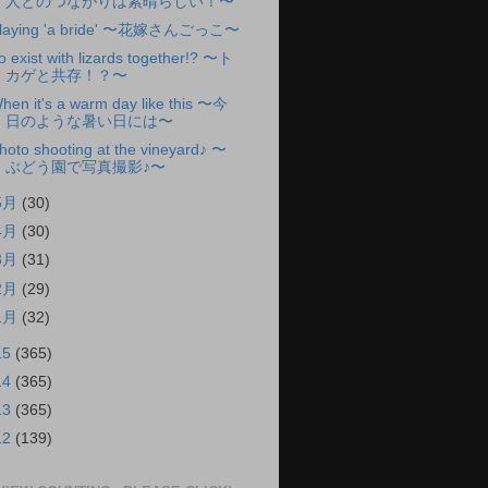
人とのつながりは素晴らしい！〜
laying 'a bride' 〜花嫁さんごっこ〜
o exist with lizards together!? 〜ト
カゲと共存！？〜
hen it's a warm day like this 〜今
日のような暑い日には〜
hoto shooting at the vineyard♪ 〜
ぶどう園で写真撮影♪〜
5月
(30)
4月
(30)
3月
(31)
2月
(29)
1月
(32)
15
(365)
14
(365)
13
(365)
12
(139)