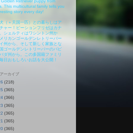
Golden Retriever puppy from
 This multicultural family tells you
resting story every day!
犬（＋天国一匹）との暮らしはア
チャー！ビーションフリゼはカナ
、シェルティはワシントン州か
メリカンゴールデンレトリーバー
イ州から、そして新しく家族とな
国ゴールデンレトリーバーのパピ
バダ州から。この多国籍ファミリ
毎日おもしろいお話を大公開！
 アーカイブ
26
(218)
25
(365)
24
(366)
23
(365)
22
(365)
21
(365)
20
(365)