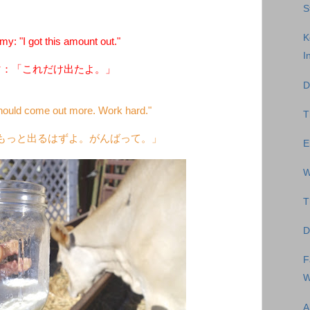
S
K
: "I got this amount out."
I
マ：「これだけ出たよ。」
D
should come out more. Work hard."
T
もっと出るはずよ。がんばって。」
E
W
T
D
F
W
A