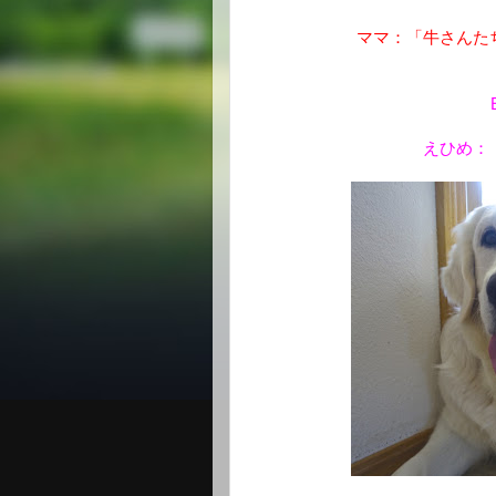
ママ：「牛さんた
えひめ：