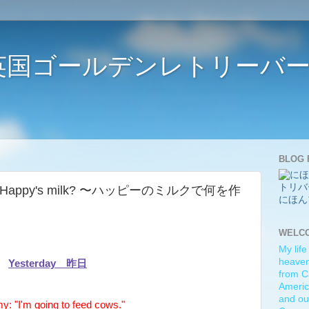
ife 〜英国ゴールデンレトリー
BLOG 
with Happy's milk? 〜ハッピーのミルクで何を作
にほん
WELC
My life
heaven)
Yesterday 昨日
from C
Americ
and ou
 "I'm going to feed cows."