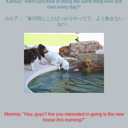
Kahlua: "Aren't you tired of doing the same thing over and
over every day?"
カルア：「毎日同じことばっかりやってて、よく飽きない
ね〜」
Mommy: "Hey, guys? Are you interested in going to the new
house this evening?"