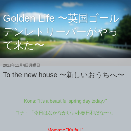
Golden Life 〜英国ゴール
デンレトリーバーがやっ
て来た〜
2013年11月4日月曜日
To the new house 〜新しいおうちへ〜
Kona: "It's a beautiful spring day today♪"
コナ：「今日はなかなかいい小春日和だな〜♪」
Mommy: "It's fall."