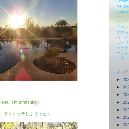
Cream 
Nevada.
an inte
３匹の
ドベン
ダから
ら、ア
はハワ
った英
ーはネ
ーが、
ブログ
►
20
►
20
►
20
Kona: "I'm stretching♪"
►
20
►
20
「ストレッチしようっと♪」
►
20
►
20