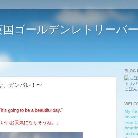
ife 〜英国ゴールデンレトリー
BLOG 
! 〜みんな、ガンバレ！〜
にほん
WELC
's going to be a beautiful day."
My life
heaven)
「いいお天気になりそうね。」
from C
Americ
and ou