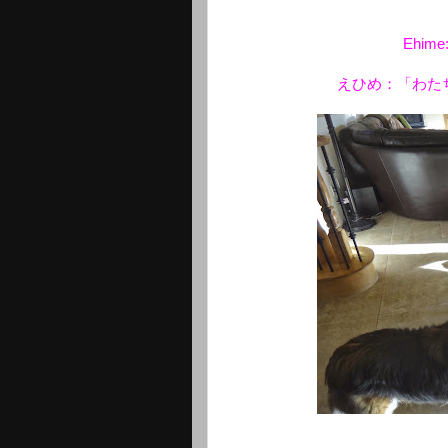
Ehime:
えひめ：「わた