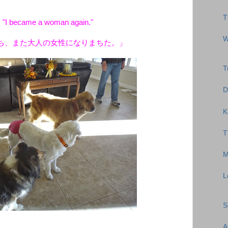
T
 "I became a woman again."
W
ち、また大人の女性になりまちた。」
T
D
K
T
M
L
S
A