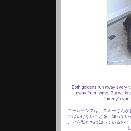
Both goldens run away every t
away from home. But we know
Tammy's van. R
ゴールデンズは、タミーさんが
ればいけないことを、知ってい
ことを私たちは知っているので