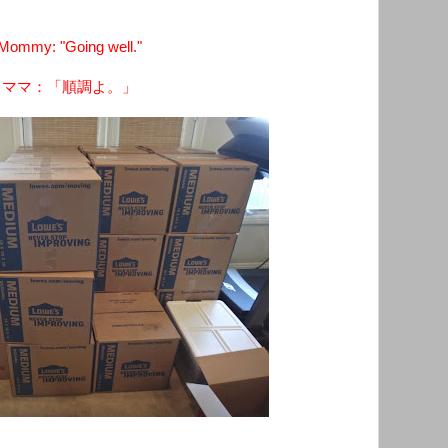
Mommy: "Going well."
ママ：「順調よ。」