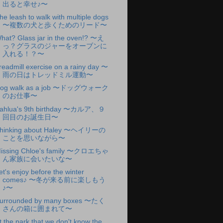
出ると幸せ♪〜
he leash to walk with multiple dogs
〜複数の犬と歩くためのリード〜
hat? Glass jar in the oven!? 〜え
っ？グラスのジャーをオーブンに
入れる！？〜
readmill exercise on a rainy day 〜
雨の日はトレッドミル運動〜
og walk as a job 〜ドッグウォーク
のお仕事〜
ahlua's 9th birthday 〜カルア、９
回目のお誕生日〜
hinking about Haley 〜ヘイリーの
ことを思いながら〜
issing Chloe's family 〜クロエちゃ
ん家族に会いたいな〜
et's enjoy before the winter
comes♪ 〜冬が来る前に楽しもう
♪〜
urrounded by many boxes 〜たく
さんの箱に囲まれて〜
t the park that we don't know the