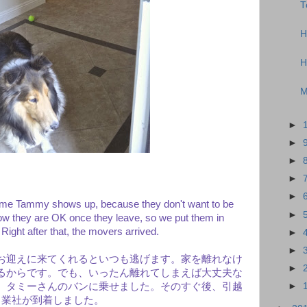
T
H
H
M
►
►
►
►
►
ime Tammy shows up, because they don't want to be
►
 they are OK once they leave, so we put them in
ight after that, the movers arrived.
►
►
お迎えに来てくれるといつも逃げます。家を離れなけ
►
るからです。でも、いったん離れてしまえば大丈夫な
、タミーさんのバンに乗せました。そのすぐ後、引越
►
し業社が到着しました。