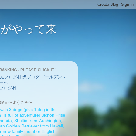
バーがやって来
RANKING♪ PLEASE CLICK IT!
ブログ村
OME 〜ようこそ〜
 with 3 dogs (plus 1 dog in the
 is full of adventure! Bichon Frise
anada, Sheltie from Washington,
an Golden Retriever from Hawaii,
r new family member English