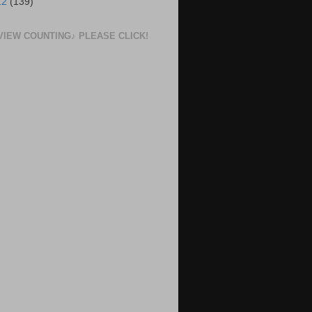
12
(139)
VIEW COUNTING♪ PLEASE CLICK!