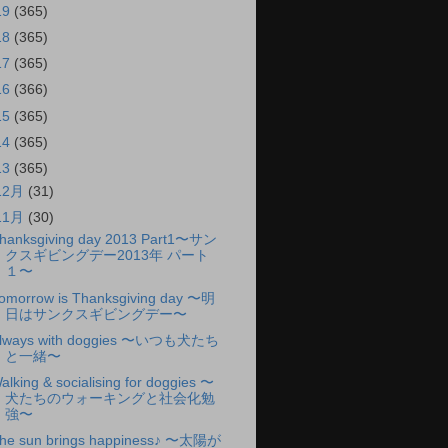
19
(365)
18
(365)
17
(365)
16
(366)
15
(365)
14
(365)
13
(365)
12月
(31)
11月
(30)
hanksgiving day 2013 Part1〜サン
クスギビングデー2013年 パート
１〜
omorrow is Thanksgiving day 〜明
日はサンクスギビングデー〜
lways with doggies 〜いつも犬たち
と一緒〜
alking & socialising for doggies 〜
犬たちのウォーキングと社会化勉
強〜
he sun brings happiness♪ 〜太陽が