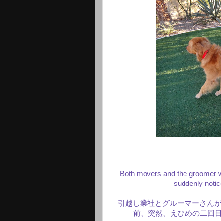
Both movers and the groomer w
suddenly notic
引越し業社とグルーマーさんが
前、突然、えひめの二回