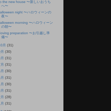
o the new house 〜新しいおうち
へ〜
alloween night 〜ハロウィーンの
夜〜
alloween morning 〜ハロウィーン
の朝〜
oving preparation 〜お引越し準
備〜
10月
(31)
9月
(30)
8月
(31)
7月
(31)
6月
(30)
5月
(31)
4月
(30)
3月
(31)
2月
(28)
1月
(31)