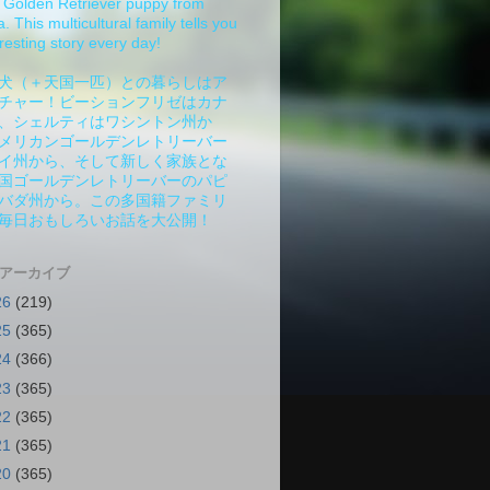
Golden Retriever puppy from
 This multicultural family tells you
resting story every day!
犬（＋天国一匹）との暮らしはア
チャー！ビーションフリゼはカナ
、シェルティはワシントン州か
メリカンゴールデンレトリーバー
イ州から、そして新しく家族とな
国ゴールデンレトリーバーのパピ
バダ州から。この多国籍ファミリ
毎日おもしろいお話を大公開！
 アーカイブ
26
(219)
25
(365)
24
(366)
23
(365)
22
(365)
21
(365)
20
(365)