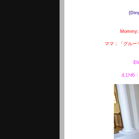
(Di
Mommy: "
ママ：「グルー
Eh
えひめ