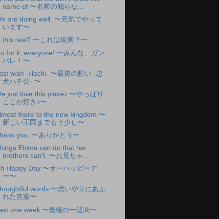
name of 〜名前の知らな...
e are doing well. 〜元気でやって
います〜
s this real? 〜これは現実？〜
o for it, everyone! 〜みんな、ガン
バレ！〜
ast wish -Hachi- 〜最後の願い -忠
犬ハチ公- 〜
e just love this place♪ 〜やっぱり
ここが好き♪〜
lmost there to the new kingdom 〜
新しい王国までもう少し〜
hank you. 〜ありがとう〜
hings Ehime can do that her
brothers can't. 〜お兄ちゃ...
h Happy Day 〜オーハッピーデ
ー〜
houghtful words 〜思いやりにあふ
れた言葉〜
ast one week 〜最後の一週間〜