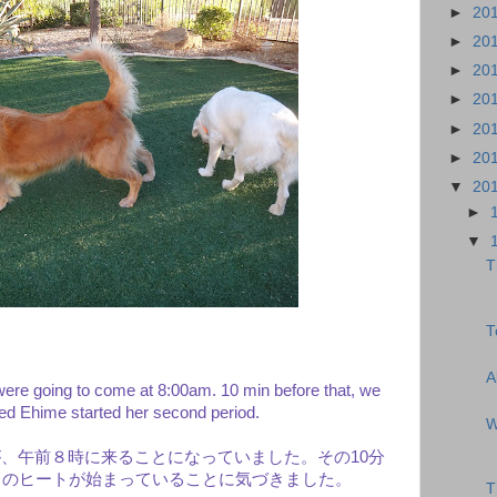
►
20
►
20
►
20
►
20
►
20
►
20
▼
20
►
▼
T
T
A
ere going to come at 8:00am. 10 min before that, we
ed Ehime started her second period.
W
、午前８時に来ることになっていました。その10分
目のヒートが始まっていることに気づきました。
T