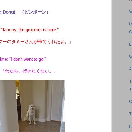
W
ng Dong) （ピンポーン）
I
Tammy, the groomer is here."
G
マーのタミーさんが来てくれたよ。」
L
W
ime: "I don't want to go."
A
：「わたち、行きたくない。」
T
T
O
T
L