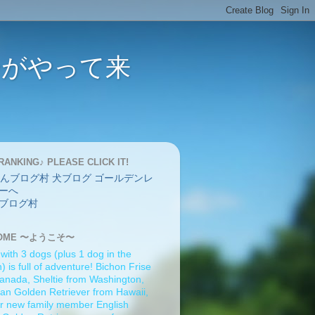
バーがやって来
RANKING♪ PLEASE CLICK IT!
ブログ村
OME 〜ようこそ〜
 with 3 dogs (plus 1 dog in the
 is full of adventure! Bichon Frise
anada, Sheltie from Washington,
an Golden Retriever from Hawaii,
r new family member English