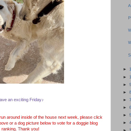
A
P
W
W
S
►
►
►
►
ave an exciting Friday♪
►
►
►
n around inside of the house next week, please click
►
bove or a dog picture below to vote for a doggie blog
ranking. Thank you!
►