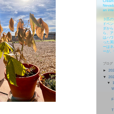
Cream 
Nevada.
an inte
３匹の
ドベン
ダから
ら、ア
はハワ
った英
ーはネ
ーが、
ブログ
►
20
▼
20
▼
W
F
T