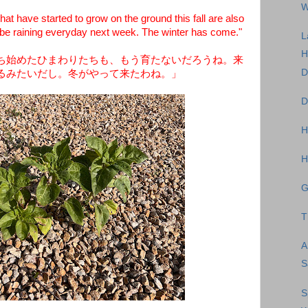
W
 have started to grow on the ground this fall are also
to be raining everyday next week. The winter has come."
L
ち始めたひまわりたちも、もう育たないだろうね。来
D
るみたいだし。冬がやって来たわね。」
D
H
H
G
T
S
S