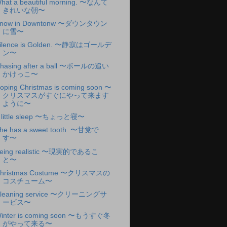
hat a beautiful morning. 〜なんて
きれいな朝〜
now in Downtonw 〜ダウンタウン
に雪〜
ilence is Golden. 〜静寂はゴールデ
ン〜
hasing after a ball 〜ボールの追い
かけっこ〜
oping Christmas is coming soon 〜
クリスマスがすぐにやって来ます
ように〜
 little sleep 〜ちょっと寝〜
he has a sweet tooth. 〜甘党で
す〜
eing realistic 〜現実的であるこ
と〜
hristmas Costume 〜クリスマスの
コスチューム〜
leaning service 〜クリーニングサ
ービス〜
inter is coming soon 〜もうすぐ冬
がやって来る〜