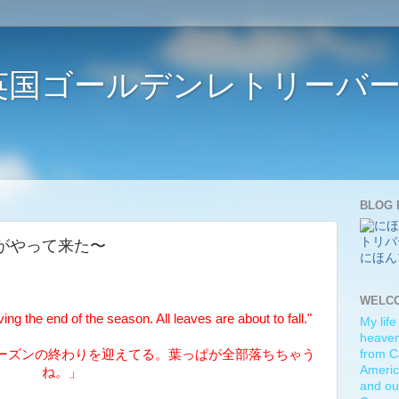
ife 〜英国ゴールデンレトリー
BLOG 
. 〜冬がやって来た〜
にほん
WELC
g the end of the season. All leaves are about to fall."
My life
heaven)
ーズンの終わりを迎えてる。葉っぱが全部落ちちゃう
from C
Americ
ね。」
and ou