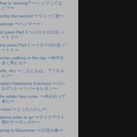
hat is 'sharing'? 〜シェアってな
に？〜
amby the second 〜ラミー二世〜
Hammer 〜ハンマー〜
irt paws Part 2 〜ドロドロの足 パ
ート２〜
irty paws Part 1 〜ドロドロの足 パ
ート１〜
orses walking in the city 〜街中を
歩く馬たち〜
ello, Ari♪ 〜こんにちは、アリちゃ
ん♪〜
olden Retrievers & lemons 〜ゴー
ルデンレトリバー＆レモン〜
he winter has come. 〜冬がやって
来た〜
A mess 〜とっちらかし〜
almon poke to-go 〜テイクアウト
用のサーモンポケ〜
pring in December 〜12月の春〜