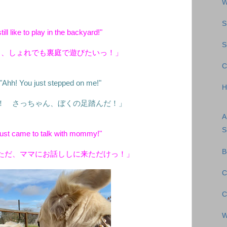
W
S
till like to play in the backyard!"
S
ち、しょれでも裏庭で遊びたいっ！」
C
"Ahh! You just stepped on me!"
H
！ さっちゃん、ぼくの足踏んだ！」
A
S
 just came to talk with mommy!"
B
ただ、ママにお話ししに来ただけっ！」
C
C
W