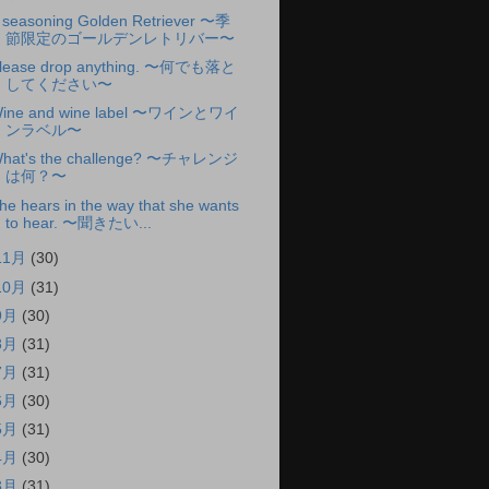
 seasoning Golden Retriever 〜季
節限定のゴールデンレトリバー〜
lease drop anything. 〜何でも落と
してください〜
ine and wine label 〜ワインとワイ
ンラベル〜
hat's the challenge? 〜チャレンジ
は何？〜
he hears in the way that she wants
to hear. 〜聞きたい...
11月
(30)
10月
(31)
9月
(30)
8月
(31)
7月
(31)
6月
(30)
5月
(31)
4月
(30)
3月
(31)