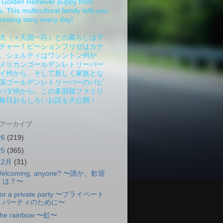
Golden Retriever puppy from
 This multicultural family tells you
resting story every day!
犬（＋天国一匹）との暮らしはア
チャー！ビーションフリゼはカナ
、シェルティはワシントン州か
メリカンゴールデンレトリーバー
イ州から、そして新しく家族とな
国ゴールデンレトリーバーのパピ
バダ州から。この多国籍ファミリ
毎日おもしろいお話を大公開！
 アーカイブ
26
(219)
25
(365)
12月
(31)
elcoming, anyone? 〜誰か、歓迎
は？〜
or a private party 〜ブライベート
パーティのために〜
he rainbow 〜虹〜