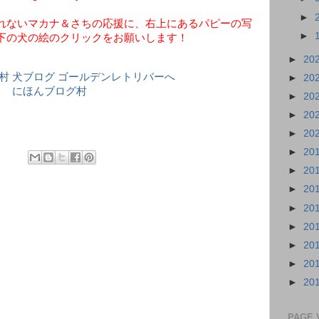
►
れないマカナ＆さちの応援に、右上にあるパピーの写
►
下の犬の絵のクリックをお願いします！
►
20
►
20
にほんブログ村
►
20
►
20
►
20
►
20
►
20
►
20
►
20
►
20
►
20
►
20
►
20
PAGE 