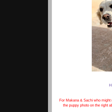
H
For Makana & Sachi who might ru
the puppy photo on the right a