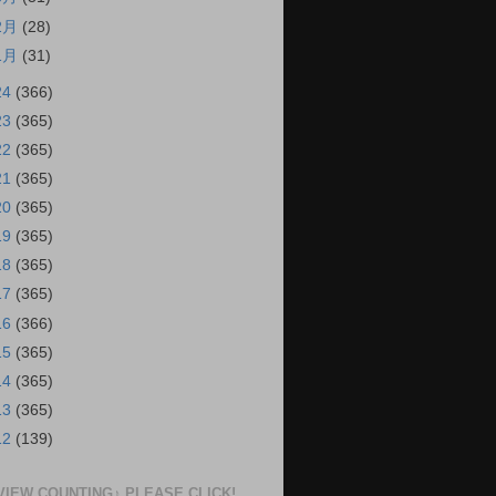
2月
(28)
1月
(31)
24
(366)
23
(365)
22
(365)
21
(365)
20
(365)
19
(365)
18
(365)
17
(365)
16
(366)
15
(365)
14
(365)
13
(365)
12
(139)
VIEW COUNTING♪ PLEASE CLICK!