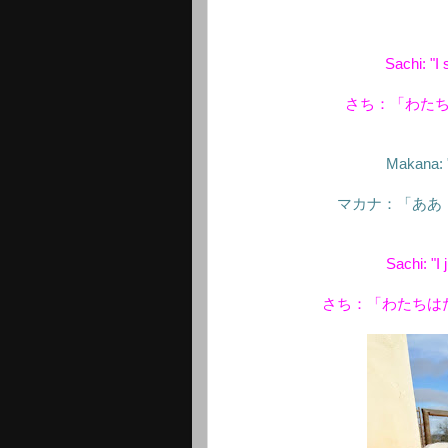
Sachi: "I s
さち：「わた
Makana: 
マカナ：「ああ
Sachi: "I
さち：「わたちは