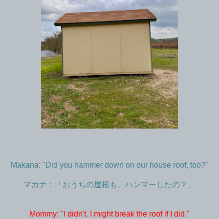
Makana: "Did you hammer down on our house roof, too?"
マカナ：「おうちの屋根も、ハンマーしたの？」
Mommy: "I didn't. I might break the roof if I did."