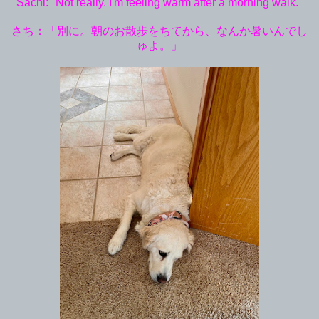
Sachi: "Not really. I'm feeling warm after a morning walk."
さち：「別に。朝のお散歩をちてから、なんか暑いんでし
ゅよ。」