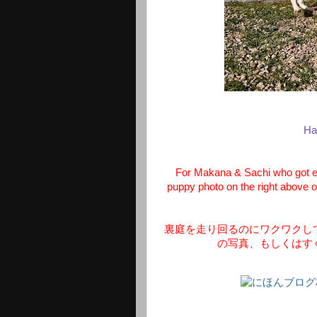
Ha
For Makana & Sachi who got ex
puppy photo on the right above or
裏庭を走り回るのにワクワクし
の写真、もしくはす