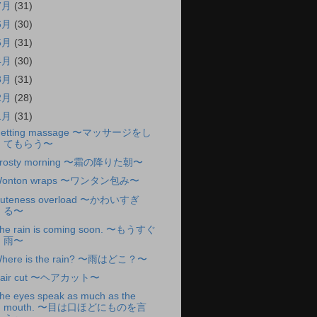
7月
(31)
6月
(30)
5月
(31)
4月
(30)
3月
(31)
2月
(28)
1月
(31)
etting massage 〜マッサージをし
てもらう〜
rosty morning 〜霜の降りた朝〜
onton wraps 〜ワンタン包み〜
uteness overload 〜かわいすぎ
る〜
he rain is coming soon. 〜もうすぐ
雨〜
here is the rain? 〜雨はどこ？〜
air cut 〜ヘアカット〜
he eyes speak as much as the
mouth. 〜目は口ほどにものを言