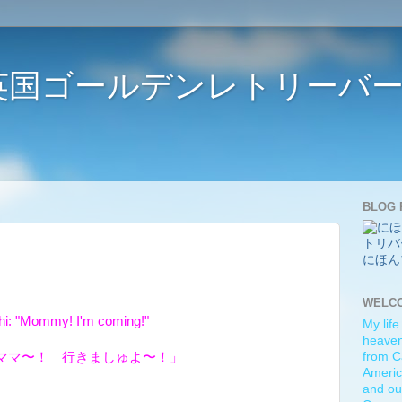
ife 〜英国ゴールデンレトリー
BLOG 
にほん
WELC
hi: "Mommy! I'm coming!"
My life
heaven)
ママ〜！ 行きましゅよ〜！」
from C
Americ
and ou