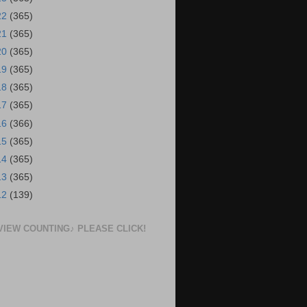
22
(365)
21
(365)
20
(365)
19
(365)
18
(365)
17
(365)
16
(366)
15
(365)
14
(365)
13
(365)
12
(139)
VIEW COUNTING♪ PLEASE CLICK!