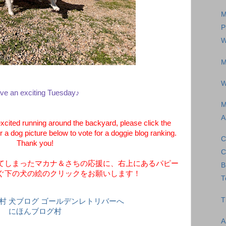
M
P
W
M
W
ve an exciting Tuesday♪
M
A
cited running around the backyard, please click the
 a dog picture below to vote for a doggie blog ranking.
C
Thank you!
C
てしまったマカナ＆さちの応援に、右上にあるパピー
B
ぐ下の犬の絵のクリックをお願いします！
T
T
にほんブログ村
A