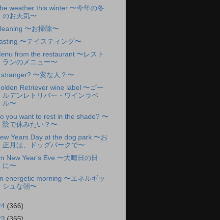
he weather this winter 〜今年の冬
のお天気〜
leaning 〜お掃除〜
Tasting 〜テイスティング〜
enu from the restaurant 〜レスト
ランのメニュー〜
 stranger? 〜変な人？〜
olden Retriever wine label 〜ゴー
ルデンレトリバー・ワインラベ
ル〜
o you want to rest in the shade? 〜
陰で休みたい？〜
ew Years Day at the dog park 〜お
正月は、ドッグパークで〜
n New Year's Eve 〜大晦日の日
に〜
n energetic morning 〜エネルギッ
シュな朝〜
24
(366)
23
(365)