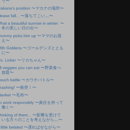
う〜
akana's position 〜マカナの場所〜
lease fall... 〜落ちてこい‥‥〜
hat a beautiful sunrise in winter. 〜
冬の美しい日の出〜
ommy picks him up 〜ママのお迎
え〜
ith Goldens 〜ゴールデンズととも
に〜
s. Licker 〜リカちゃん〜
ll veggies you can eat 〜野菜食べ
放題〜
ouch battle 〜カウチバトル〜
rashing! 〜衝突！〜
lanket 〜毛布〜
o work responsibly 〜責任を持って
働く〜
hinking of them... 〜影響を受けて
いる方々のことを考えながら‥‥〜
 little belated 〜遅ればせながら〜