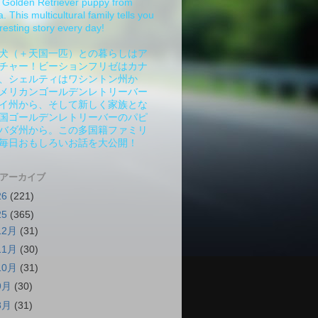
Golden Retriever puppy from
 This multicultural family tells you
resting story every day!
犬（＋天国一匹）との暮らしはア
チャー！ビーションフリゼはカナ
、シェルティはワシントン州か
メリカンゴールデンレトリーバー
イ州から、そして新しく家族とな
国ゴールデンレトリーバーのパピ
バダ州から。この多国籍ファミリ
毎日おもしろいお話を大公開！
 アーカイブ
26
(221)
25
(365)
12月
(31)
11月
(30)
10月
(31)
9月
(30)
8月
(31)