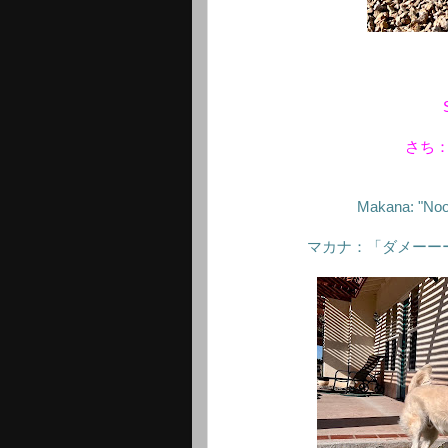
さち
Makana: "Noo
マカナ：「ダメーー