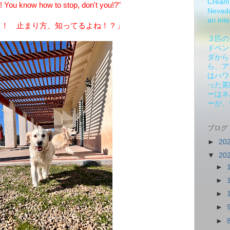
Cream 
 You know how to stop, don't you!?"
Nevada.
an inte
て！ 止まり方、知ってるよね！？」
３匹の
ドベン
ダから
ら、ア
はハワ
った英
ーはネ
ーが、
ブログ
►
20
▼
20
►
►
►
►
►