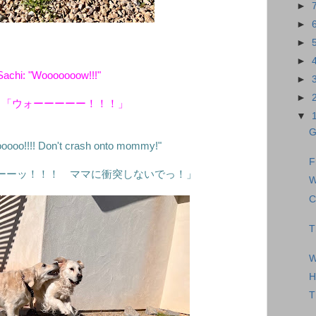
►
►
►
►
Sachi: "Wooooooow!!!"
►
►
：「ウォーーーーー！！！」
▼
G
oooo!!!! Don't crash onto mommy!"
F
ーーッ！！！ ママに衝突しないでっ！」
W
C
T
W
H
T