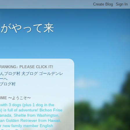
バーがやって来
RANKING♪ PLEASE CLICK IT!
ブログ村
OME 〜ようこそ〜
 with 3 dogs (plus 1 dog in the
 is full of adventure! Bichon Frise
anada, Sheltie from Washington,
an Golden Retriever from Hawaii,
r new family member English