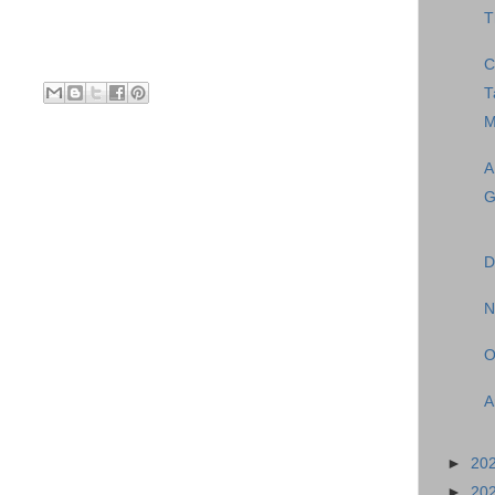
T
C
M
A
G
D
N
O
A
►
20
►
20