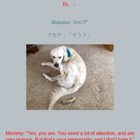
ね。」
Makana: "Am I?"
マカナ：「そう？」
Mommy: "Yes, you are. You need a lot of attention, and are
very jealous. But that's your personality, and I don't hate it."