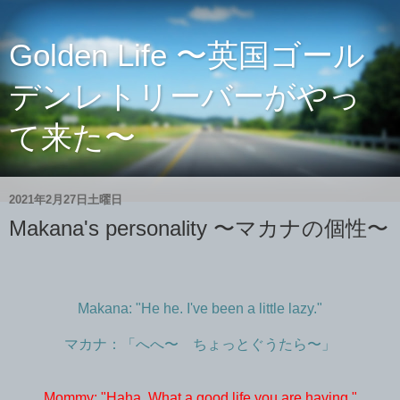
Golden Life 〜英国ゴール
デンレトリーバーがやっ
て来た〜
2021年2月27日土曜日
Makana's personality 〜マカナの個性〜
Makana: "He he. I've been a little lazy."
マカナ：「へへ〜 ちょっとぐうたら〜」
Mommy: "Haha. What a good life you are having."