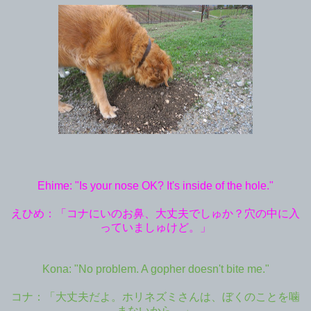
Ehime: "Is your nose OK? It's inside of the hole."
えひめ：「コナにいのお鼻、大丈夫でしゅか？穴の中に入
っていましゅけど。」
Kona: "No problem. A gopher doesn't bite me."
コナ：「大丈夫だよ。ホリネズミさんは、ぼくのことを噛
まないから。」