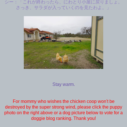
シー：「これが終わったら、にわとり小屋に戻りましょ。
さっき、サラダが入っていくのを見たわよ。」
Stay warm.
For mommy who wishes the chicken coop won't be
destroyed by the super strong wind, please click the puppy
photo on the right above or a dog picture below to vote for a
doggie blog ranking. Thank you!