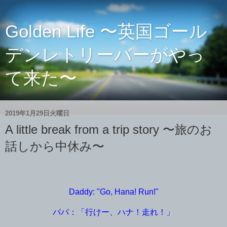
Golden Life 〜英国ゴール
デンレトリーバーがやっ
て来た〜
2019年1月29日火曜日
A little break from a trip story 〜旅のお
話しから中休み〜
Daddy: "Go, Hana! Run!"
パパ：「行けー、ハナ！走れ！」