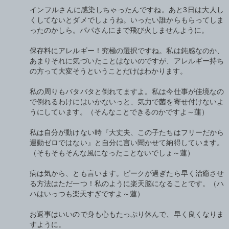
インフルさんに感染しちゃったんですね。あと3日は大人し
くしてないとダメでしょうね。いったい誰からもらってしま
ったのかしら。パパさんにまで飛び火しませんように。
保存料にアレルギー！究極の選択ですね。私は鈍感なのか、
あまりそれに気づいたことはないのですが、アレルギー持ち
の方って大変そうということだけはわかります。
私の周りもバタバタと倒れてますよ。私は今仕事が佳境なの
で倒れるわけにはいかないっと、気力で菌を寄せ付けないよ
うにしています。（そんなことできるのかですよ～蓮）
私は自分が動けない時『大丈夫、この子たちはフリーだから
運動ゼロではない』と自分に言い聞かせて納得しています。
（そもそもそんな風になったことないでしょ～蓮）
病は気から、とも言います。ピークが過ぎたら早く治癒させ
る方法はただ一つ！私のように楽天脳になることです。（ハ
ハはいっつも楽天すぎですよ～蓮）
お返事はいいので身も心もたっぷり休んで、早く良くなりま
すように。