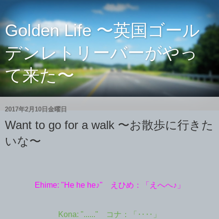
Golden Life 〜英国ゴール
デンレトリーバーがやっ
て来た〜
2017年2月10日金曜日
Want to go for a walk 〜お散歩に行きた
いな〜
Ehime: "He he he♪" えひめ：「えへへ♪」
Kona: "......" コナ：「‥‥」