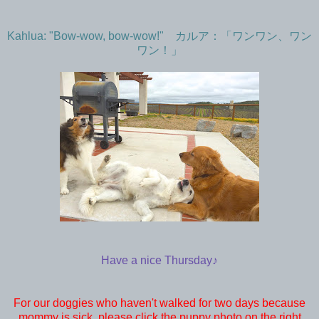
Kahlua: "Bow-wow, bow-wow!" カルア：「ワンワン、ワン
ワン！」
Have a nice Thursday♪
For our doggies who haven't walked for two days because
mommy is sick, please click the puppy photo on the right