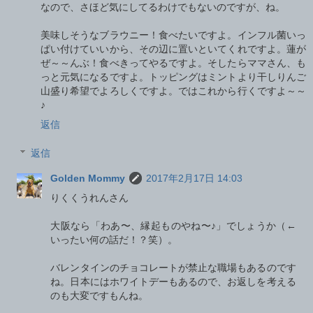
なので、さほど気にしてるわけでもないのですが、ね。
美味しそうなブラウニー！食べたいですよ。インフル菌いっ
ぱい付けていいから、その辺に置いといてくれですよ。蓮が
ぜ～～んぶ！食べきってやるですよ。そしたらママさん、も
っと元気になるですよ。トッピングはミントより干しりんご
山盛り希望でよろしくですよ。ではこれから行くですよ～～
♪
返信
返信
Golden Mommy
2017年2月17日 14:03
りくくうれんさん
大阪なら「わあ〜、縁起ものやね〜♪」でしょうか（←
いったい何の話だ！？笑）。
バレンタインのチョコレートが禁止な職場もあるのです
ね。日本にはホワイトデーもあるので、お返しを考える
のも大変ですもんね。