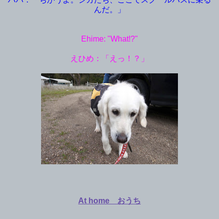
んだ。」
Ehime: "What!?"
えひめ：「えっ！？」
At home おうち