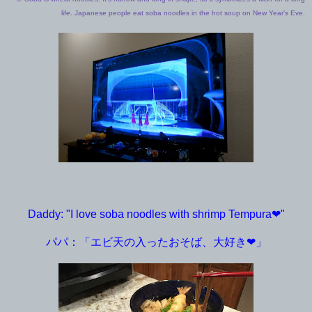
life. Japanese people eat soba noodles in the hot soup on New Year's Eve.
Daddy: "I love soba noodles with shrimp Tempura❤︎"
パパ：「エビ天の入ったおそば、大好き❤︎」