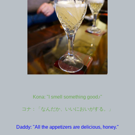
Kona: "I smell something good♪"
コナ：「なんだか、いいにおいがする。」
Daddy: "All the appetizers are delicious, honey."