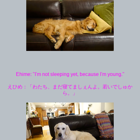
Ehime: "I'm not sleeping yet, because I'm young."
えひめ：「わたち、まだ寝てましぇんよ。若いでしゅか
ら。」