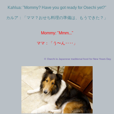
Kahlua: "Mommy? Have you got ready for Osechi yet?"
カルア：「ママ？おせち料理の準備は、もうできた？」
Mommy: "Mmm..."
ママ：「う〜ん‥‥」
※ Osechi is Japanese traditional food for New Years Day.