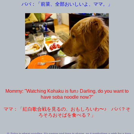
パパ：「前菜、全部おいしいよ、ママ。」
Mommy: "Watching Kohaku is fun♪ Darling, do you want to
have soba noodle now?"
ママ：「紅白歌合戦を見るの、おもしろいわ〜♪ パパ？そ
ろそろおそばを食べる？」
※ Soba is wheat noodles. It's narrow and long in shape, so it symbolizes a wish for a long