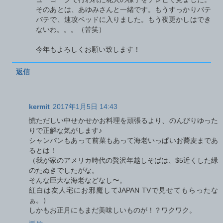
そのあとは、あゆみさんと一緒です。もうすっかりバテ
バテで、速攻ベッドに入りました。もう夜更かしはでき
ないわ。。。（苦笑）
今年もよろしくお願い致します！
返信
kermit
2017年1月5日 14:43
慌ただしい中せかせかお料理を頑張るより、のんびりゆった
りで正解な気がします♪
シャンパンもあって前菜もあって海老いっぱいお蕎麦まであ
るとは！
（我が家のアメリカ時代の贅沢年越しそばは、$5近くした緑
のたぬきでしたがな。
そんな巨大な海老などなし〜。
紅白は友人宅にお邪魔してJAPAN TVで見せてもらったな
ぁ。）
しかもお正月にもまだ美味しいものが！？ワクワク。